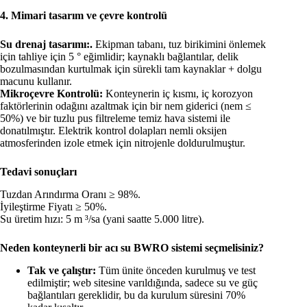
4. Mimari tasarım ve çevre kontrolü
Su drenaj tasarımı:.
Ekipman tabanı, tuz birikimini önlemek
için tahliye için 5 ° eğimlidir; kaynaklı bağlantılar, delik
bozulmasından kurtulmak için sürekli tam kaynaklar + dolgu
macunu kullanır.
Mikroçevre Kontrolü:
Konteynerin iç kısmı, iç korozyon
faktörlerinin odağını azaltmak için bir nem giderici (nem ≤
50%) ve bir tuzlu pus filtreleme temiz hava sistemi ile
donatılmıştır. Elektrik kontrol dolapları nemli oksijen
atmosferinden izole etmek için nitrojenle doldurulmuştur.
Tedavi sonuçları
Tuzdan Arındırma Oranı ≥ 98%.
İyileştirme Fiyatı ≥ 50%.
Su üretim hızı: 5 m ³/sa (yani saatte 5.000 litre).
Neden konteynerli bir acı su BWRO sistemi seçmelisiniz?
Tak ve çalıştır:
Tüm ünite önceden kurulmuş ve test
edilmiştir; web sitesine varıldığında, sadece su ve güç
bağlantıları gereklidir, bu da kurulum süresini 70%