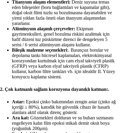
Titanyum alaşım elementleri:
Deniz suyuna temas
eden bileşenler (boru bağlantıları ve kapamalar gibi),
doğal oksit filmi tuzlu su bozulmasına dayanabilen ve
yirmi yıldan fazla ömrü olan titanyum alaşımından
yararlanır.
Alüminyum alaşımlı çerçeveler:
Ekipman
gayrimenkulleri, genel bozulma riskini azaltmak için
hafif düzeni tuz püskürtme direnci ile dengeleyen 5
serisi / 6 serisi alüminyum alaşımı kullanır.
Bileşik malzeme seçenekleri
:. Basınçsız borular ve
depolama tankı hücresel kaplamaları, elektrokimyasal
korozyondan kurtulmak için cam elyaf takviyeli plastik
(GFRP) veya karbon elyaf takviyeli plastik (CFRP)
kullanır, karbon filtre tankları vb. için idealdir II. Yüzey
koruyucu kaplama sistemi.
2. Çok katmanlı sağlam korozyona dayanıklı katman:.
Astar:
Epoksi çinko bakımından zengin astar (çinko ağ
içeriği ≥ 80%), katodik bir güvenlik cihazı ile hasarlı
alanlara aktif olarak direnç gösterir.
Ara kat:
Gözenekleri dolduran ve su buharı sızmasını
engelleyen kalın film epoksi mikalı demir oksit boya
(yoğunluk 200μm).