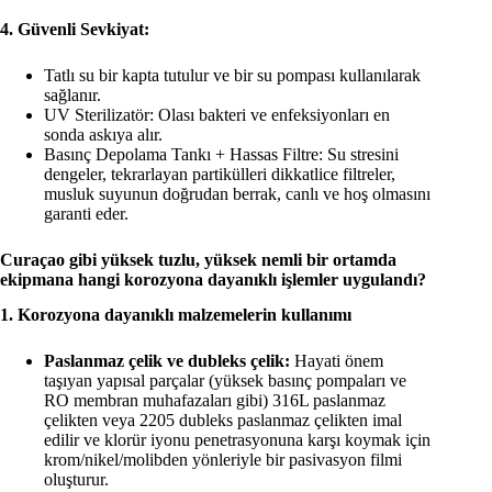
4. Güvenli Sevkiyat:
Tatlı su bir kapta tutulur ve bir su pompası kullanılarak
sağlanır.
UV Sterilizatör: Olası bakteri ve enfeksiyonları en
sonda askıya alır.
Basınç Depolama Tankı + Hassas Filtre: Su stresini
dengeler, tekrarlayan partikülleri dikkatlice filtreler,
musluk suyunun doğrudan berrak, canlı ve hoş olmasını
garanti eder.
Curaçao gibi yüksek tuzlu, yüksek nemli bir ortamda
ekipmana hangi korozyona dayanıklı işlemler uygulandı?
1. Korozyona dayanıklı malzemelerin kullanımı
Paslanmaz çelik ve dubleks çelik:
Hayati önem
taşıyan yapısal parçalar (yüksek basınç pompaları ve
RO membran muhafazaları gibi) 316L paslanmaz
çelikten veya 2205 dubleks paslanmaz çelikten imal
edilir ve klorür iyonu penetrasyonuna karşı koymak için
krom/nikel/molibden yönleriyle bir pasivasyon filmi
oluşturur.