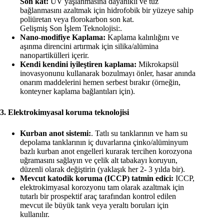
Son kat:
UV yaşlanmasına dayanıklı ve tuz
bağlanmasını azaltmak için hidrofobik bir yüzeye sahip
poliüretan veya florokarbon son kat.
Gelişmiş Son İşlem Teknolojisi:.
Nano-modifiye Kaplama:
Kaplama kalınlığını ve
aşınma direncini artırmak için silika/alümina
nanopartikülleri içerir.
Kendi kendini iyileştiren kaplama:
Mikrokapsül
inovasyonunu kullanarak bozulmayı önler, hasar anında
onarım maddelerini hemen serbest bırakır (örneğin,
konteyner kaplama bağlantıları için).
3. Elektrokimyasal koruma teknolojisi
Kurban anot sistemi:
. Tatlı su tanklarının ve ham su
depolama tanklarının iç duvarlarına çinko/alüminyum
bazlı kurban anot engelleri kurarak tercihen korozyona
uğramasını sağlayın ve çelik alt tabakayı koruyun,
düzenli olarak değiştirin (yaklaşık her 2- 3 yılda bir).
Mevcut katodik koruma (ICCP) tatmin edici:
ICCP,
elektrokimyasal korozyonu tam olarak azaltmak için
tutarlı bir prospektif araç tarafından kontrol edilen
mevcut ile büyük tank veya yeraltı boruları için
kullanılır.