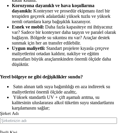
kadar kısaltır.
Korozyona dayanıklı ve hava koşullarına
dayanıklı:
Konteyner ve prosedür ekipmanı özel bir
terapiden geçerek adalardaki yüksek tuzlu ve yüksek
nemli ortamlara karşı bağışıklık kazanıyor.
Esnek ve mobil:
Daha fazla kapasiteye mi ihtiyacınız
var? Sadece bir konteyner daha taşıyın ve paralel olarak
bağlayın. Bölgede su sıkıntısı mı var? Araçlar destek
sunmak için her an transfer edilebilir.
Uygun maliyetli:
Standart projelere kıyasla çerçeve
maliyetlerini ortadan kaldırır, nakliye ve eğitim
masrafları büyük araçlarınkinden önemli ölçüde daha
düşüktür.
Yerel bölgeye ne gibi değişiklikler sundu?
Satın alınan tatlı suya bağımlılığı en aza indirerek su
maliyetlerini önemli ölçüde azalttı;.
Yüksek standartlı UV + çift aşamalı arıtma, su
kalitesinin uluslararası alkol tüketim suyu standartlarını
karşılamasını sağlar;
Şirket Adı
İlgili Kişi