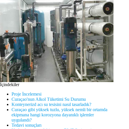
İçindekiler
Proje İncelemesi
Curaçao'nun Alkol Tüketimi Su Durumu
Konteynerizd acı su tesisini nasıl tasarladık?
Curaçao gibi yüksek tuzlu, yüksek nemli bir ortamda
ekipmana hangi korozyona dayanıklı işlemler
uygulandı?
Tedavi sonuçları