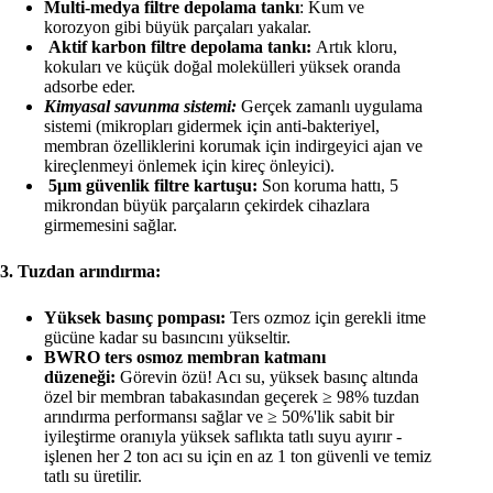
Multi-medya filtre depolama tankı
: Kum ve
korozyon gibi büyük parçaları yakalar.
Aktif karbon filtre depolama tankı:
Artık kloru,
kokuları ve küçük doğal molekülleri yüksek oranda
adsorbe eder.
Kimyasal savunma sistemi:
Gerçek zamanlı uygulama
sistemi (mikropları gidermek için anti-bakteriyel,
membran özelliklerini korumak için indirgeyici ajan ve
kireçlenmeyi önlemek için kireç önleyici).
5μm güvenlik filtre kartuşu:
Son koruma hattı, 5
mikrondan büyük parçaların çekirdek cihazlara
girmemesini sağlar.
3. Tuzdan arındırma:
Yüksek basınç pompası:
Ters ozmoz için gerekli itme
gücüne kadar su basıncını yükseltir.
BWRO ters osmoz membran katmanı
düzeneği:
Görevin özü! Acı su, yüksek basınç altında
özel bir membran tabakasından geçerek ≥ 98% tuzdan
arındırma performansı sağlar ve ≥ 50%'lik sabit bir
iyileştirme oranıyla yüksek saflıkta tatlı suyu ayırır -
işlenen her 2 ton acı su için en az 1 ton güvenli ve temiz
tatlı su üretilir.