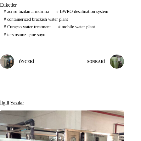
Etiketler
#
acı su tuzdan arındırma
#
BWRO desalination system
#
containerized brackish water plant
#
Curaçao water treatment
#
mobile water plant
#
ters osmoz içme suyu
ÖNCEKI
SONRAKI
İlgili Yazılar