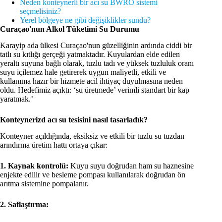
Neden konteynerli bir acı su BWRO sistemi
seçmelisiniz?
Yerel bölgeye ne gibi değişiklikler sundu?
Curaçao'nun Alkol Tüketimi Su Durumu
Karayip ada ülkesi Curaçao'nun güzelliğinin ardında ciddi bir
tatlı su kıtlığı gerçeği yatmaktadır. Kuyulardan elde edilen
yeraltı suyuna bağlı olarak, tuzlu tadı ve yüksek tuzluluk oranı
suyu içilemez hale getirerek uygun maliyetli, etkili ve
kullanıma hazır bir hizmete acil ihtiyaç duyulmasına neden
oldu. Hedefimiz açıktı: ‘su üretmede’ verimli standart bir kap
yaratmak.’
Konteynerizd acı su tesisini nasıl tasarladık?
Konteyner açıldığında, eksiksiz ve etkili bir tuzlu su tuzdan
arındırma üretim hattı ortaya çıkar:
1. Kaynak kontrolü:
Kuyu suyu doğrudan ham su haznesine
enjekte edilir ve besleme pompası kullanılarak doğrudan ön
arıtma sistemine pompalanır.
2. Saflaştırma: