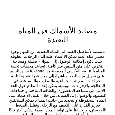
مصايد الأسماك في المياه
البعيدة
بالنسبة لأساطيل الصيد في المياه البعيدة، من المهم وجود
مصدر مياه عذبة يمكن الاعتماد عليه أثناء الرحلات الطويلة
حيث تكون إمكانية الوصول إلى الموانئ ضئيلة ومساحة
التخزين على متن السفن غير كافية. تساعد محطات تحلية
المياه بالتناضح العكسي المدمجة من KYsearo سفن الصيد
على تحويل مياه البحر مباشرةً إلى مياه عذبة عملية لتلبية
احتياجات المعيشة الجماعية والتنظيف والمساعدة في
المعالجة والإجراءات اليومية. يمكن إعداد النظام حول الحد
الأدنى من مساحة المقصورة، والطاقة المتاحة، واحتياجات
التصنيع، والوصول إلى الصيانة. من خلال تقليل الاعتماد على
المياه المحفوظة والتجديد من جانب الميناء، يمكن للسائقين
تعزيز القدرة على التكيف مع الرحلة، وتقليل الضغط
اللوجستي، والحفاظ على توافر المياه العذبة بشكل أكثر ثباتًا
طوال أهداف الصيد الخارجية الواسعة النطاق.