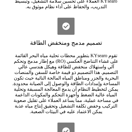
KYsearo العملاء على تحسين سلامة التشغيل، وتبسيط
التدريب، والحفاظ على أداء نظام موثوق به.
اعرف المزيد
تصميم مدمج ومنخفض الطاقة
تقوم KYsearo بتطوير محطات تحلية مياه البحر القائمة
على غشاء التناضح العكسي (RO) مع إطار مدمج وتحكم
آلي واستهلاك منخفض للطاقة وهيكل هندسي عالي
التصميم. هذا التصميم ذو قيمة خاصة للسفن والمنصات
البحرية والجزر ومناطق المياه المالحة النائية حيث تكون
المساحة وإمدادات الطاقة والوصول إلى الصيانة محدودة.
يمكن لتخطيط النظام أن يدمج المعالجة المسبقة وتحلية
المياه عالية الضغط وأجهزة التحكم والمكونات الداعمة
في مساحة عملية، مما يساعد العملاء على تقليل صعوبة
التركيب وخفض تكلفة التشغيل وتحقيق إنتاج مياه عذبة
يمكن الاعتماد عليه في البيئات الصعبة.
اعرف المزيد