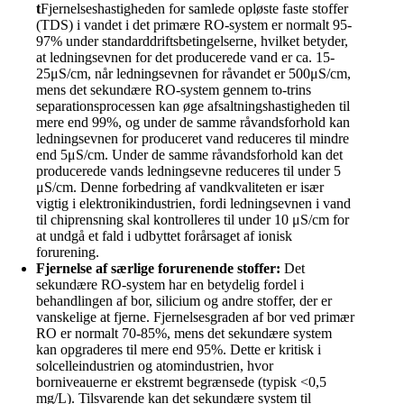
t
Fjernelseshastigheden for samlede opløste faste stoffer
(TDS) i vandet i det primære RO-system er normalt 95-
97% under standarddriftsbetingelserne, hvilket betyder,
at ledningsevnen for det producerede vand er ca. 15-
25μS/cm, når ledningsevnen for råvandet er 500μS/cm,
mens det sekundære RO-system gennem to-trins
separationsprocessen kan øge afsaltningshastigheden til
mere end 99%, og under de samme råvandsforhold kan
ledningsevnen for produceret vand reduceres til mindre
end 5μS/cm. Under de samme råvandsforhold kan det
producerede vands ledningsevne reduceres til under 5
μS/cm. Denne forbedring af vandkvaliteten er især
vigtig i elektronikindustrien, fordi ledningsevnen i vand
til chiprensning skal kontrolleres til under 10 μS/cm for
at undgå et fald i udbyttet forårsaget af ionisk
forurening.
Fjernelse af særlige forurenende stoffer:
Det
sekundære RO-system har en betydelig fordel i
behandlingen af bor, silicium og andre stoffer, der er
vanskelige at fjerne. Fjernelsesgraden af bor ved primær
RO er normalt 70-85%, mens det sekundære system
kan opgraderes til mere end 95%. Dette er kritisk i
solcelleindustrien og atomindustrien, hvor
borniveauerne er ekstremt begrænsede (typisk <0,5
mg/L). Tilsvarende kan det sekundære system til