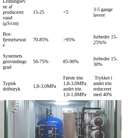
Ledningsev
ne af
3-5 gange
produceret
15-25
<5
lavere
vand
(μS/cm)
Bor-
forbedre 15-
fjernelsesrat
70-85%
>95%
25%%
e
Systemets
forbedre 15-
genvindings
50-75%
85-90%
30%
grad
Første trin
Trykket i
Typisk
1,8-3,0MPa
andet trin
1,8-3,0MPa
driftstryk
andet trin
reduceret
1,0-1,8MPa
med 40%