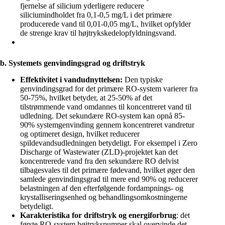
fjernelse af silicium yderligere reducere
siliciumindholdet fra 0,1-0,5 mg/L i det primære
producerede vand til 0,01-0,05 mg/L, hvilket opfylder
de strenge krav til højtrykskedelopfyldningsvand.
b. Systemets genvindingsgrad og driftstryk
Effektivitet i vandudnyttelsen:
Den typiske
genvindingsgrad for det primære RO-system varierer fra
50-75%, hvilket betyder, at 25-50% af det
tilstrømmende vand omdannes til koncentreret vand til
udledning. Det sekundære RO-system kan opnå 85-
90% systemgenvinding gennem koncentreret vandretur
og optimeret design, hvilket reducerer
spildevandsudledningen betydeligt. For eksempel i Zero
Discharge of Wastewater (ZLD)-projektet kan det
koncentrerede vand fra den sekundære RO delvist
tilbagesvales til det primære fødevand, hvilket øger den
samlede genvindingsgrad til mere end 90% og reducerer
belastningen af den efterfølgende fordampnings- og
krystalliseringsenhed og behandlingsomkostningerne
betydeligt.
Karakteristika for driftstryk og energiforbrug
: det
første RO-system højtrykspumper skal overvinde det