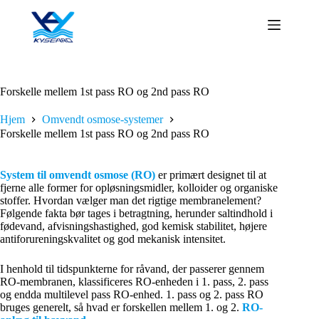
Fortsæt
til
indhold
Forskelle mellem 1st pass RO og 2nd pass RO
Hjem
Omvendt osmose-systemer
Forskelle mellem 1st pass RO og 2nd pass RO
System til omvendt osmose (RO)
er primært designet til at
fjerne alle former for opløsningsmidler, kolloider og organiske
stoffer. Hvordan vælger man det rigtige membranelement?
Følgende fakta bør tages i betragtning, herunder saltindhold i
fødevand, afvisningshastighed, god kemisk stabilitet, højere
antiforureningskvalitet og god mekanisk intensitet.
I henhold til tidspunkterne for råvand, der passerer gennem
RO-membranen, klassificeres RO-enheden i 1. pass, 2. pass
og endda multilevel pass RO-enhed. 1. pass og 2. pass RO
bruges generelt, så hvad er forskellen mellem 1. og 2.
RO-