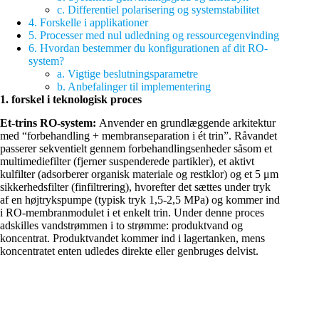
c. Differentiel polarisering og systemstabilitet
4. Forskelle i applikationer
5. Processer med nul udledning og ressourcegenvinding
6. Hvordan bestemmer du konfigurationen af dit RO-
system?
a. Vigtige beslutningsparametre
b. Anbefalinger til implementering
1. forskel i teknologisk proces
Et-trins RO-system:
Anvender en grundlæggende arkitektur
med “forbehandling + membranseparation i ét trin”. Råvandet
passerer sekventielt gennem forbehandlingsenheder såsom et
multimediefilter (fjerner suspenderede partikler), et aktivt
kulfilter (adsorberer organisk materiale og restklor) og et 5 μm
sikkerhedsfilter (finfiltrering), hvorefter det sættes under tryk
af en højtrykspumpe (typisk tryk 1,5-2,5 MPa) og kommer ind
i RO-membranmodulet i et enkelt trin. Under denne proces
adskilles vandstrømmen i to strømme: produktvand og
koncentrat. Produktvandet kommer ind i lagertanken, mens
koncentratet enten udledes direkte eller genbruges delvist.