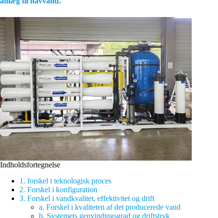
anlæg til havvand.
Indholdsfortegnelse
1. forskel i teknologisk proces
2. Forskel i konfiguration
3. Forskel i vandkvalitet, effektivitet og drift
a. Forskel i kvaliteten af det producerede vand
b. Systemets genvindingsgrad og driftstryk