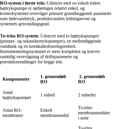
RO-system i første trin:
Udstyret med en enkelt lodret
højtrykspumpe er rørføringen relativt enkel, og
kontrolsystemet overvåger primært grundlæggende parametre
som fødevandstryk, produktvandets ledningsevne og
systemets genvindingsgrad.
To-trins RO-system
: Udstyret med to højtrykspumper
(primær- og sekundærtrykspumper), en mellemliggende
vandtank og en kemikaliedoseringsenhed.
Instrumenteringssystemet er mere komplekst og kræver
samtidig overvågning af driftsparametre og
præstationsmålinger for begge trin.
1. gennemløb
2. gennemløb
Komponenter
RO
RO
Antal
1 enhed
2 enheder
højtrykspumper
To-trins
Antal RO-
Enkelt
membranmoduler
membraner
membranmodul
i serie
To-trins