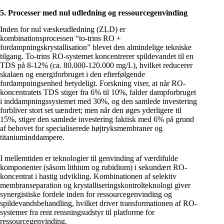
5. Processer med nul udledning og ressourcegenvinding
Inden for nul væskeudledning (ZLD) er
kombinationsprocessen “to-trins RO +
fordampningskrystallisation” blevet den almindelige tekniske
tilgang. To-trins RO-systemet koncentrerer spildevandet til en
TDS på 8-12% (ca. 80.000-120.000 mg/L), hvilket reducerer
skalaen og energiforbruget i den efterfølgende
fordampningsenhed betydeligt. Forskning viser, at når RO-
koncentratets TDS stiger fra 6% til 10%, falder dampforbruget
i inddampningssystemet med 30%, og den samlede investering
forbliver stort set uændret; men når den øges yderligere til
15%, stiger den samlede investering faktisk med 6% på grund
af behovet for specialiserede højtryksmembraner og
titaniuminddampere.
I mellemtiden er teknologier til genvinding af værdifulde
komponenter (såsom lithium og rubidium) i sekundært RO-
koncentrat i hastig udvikling. Kombinationen af selektiv
membranseparation og krystalliseringskontrolteknologi giver
synergistiske fordele inden for ressourcegenvinding og
spildevandsbehandling, hvilket driver transformationen af RO-
systemer fra rent rensningsudstyr til platforme for
ressourcegenvinding.