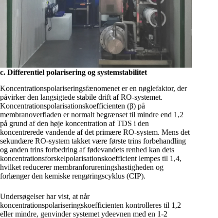
c. Differentiel polarisering og systemstabilitet
Koncentrationspolariseringsfænomenet er en nøglefaktor, der
påvirker den langsigtede stabile drift af RO-systemet.
Koncentrationspolarisationskoefficienten (β) på
membranoverfladen er normalt begrænset til mindre end 1,2
på grund af den høje koncentration af TDS i den
koncentrerede vandende af det primære RO-system. Mens det
sekundære RO-system takket være første trins forbehandling
og anden trins forbedring af fødevandets renhed kan dets
koncentrationsforskelpolarisationskoefficient lempes til 1,4,
hvilket reducerer membranforureningshastigheden og
forlænger den kemiske rengøringscyklus (CIP).
Undersøgelser har vist, at når
koncentrationspolariseringskoefficienten kontrolleres til 1,2
eller mindre, genvinder systemet ydeevnen med en 1-2