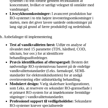
systemet i to trin fordele gennem recirkulation af
koncentratet, hvilket er særligt velegnet til områder med
vandmangel.
Livscyklusomkostninger:
I avanceret produktion har
RO-systemet i to trin højere investeringsomkostninger i
starten, men det giver lavere samlede omkostninger på
lang sigt på grund af færre produktfejl og nedetidstab.
b. Anbefalinger til implementering
Test af vandkvaliteten først:
Udfør en analyse af
råvandet med 15 parametre (TDS, hårdhed, COD,
silicium, bor osv.) for at identificere
behandlingsudfordringer.
Præcis identifikation af efterspørgsel:
Bestem det
nødvendige RO-systemniveau baseret på de endelige
vandkvalitetsstandarder (f.eks. farmakopé, SEMI-
standarder for elektronikindustrien) for at undgå
overinvestering eller utilstrækkelig behandling.
Modulært design:
Vælg skalerbare konfigurationer,
som f.eks. at reservere en sekundær RO-grænseflade i
et primært RO-system for at imødekomme fremtidige
stigninger i vandkvalitetsstandarder.
Professionel support til vedligeholdelse:
Sekundære
RO-systemer kræver specialiserede