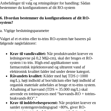
Anbefalinger til valg og retningslinjer for handling: Sådan
bestemmer du konfigurationen af dit RO-system
6. Hvordan bestemmer du konfigurationen af dit RO-
system?
a. Vigtige beslutningsparametre
Valget af et et-trins eller to-trins RO-system bør baseres på
følgende nøglefaktorer:
Krav til vandkvalitet:
Når produktvandet kræver en
ledningsevne på 0,2 MΩ-cm), skal der bruges et RO-
system i to trin. High-end applikationer som
farmaceutisk injektionsvand og ultrarent vand af
elektronisk kvalitet falder ind under denne kategori.
Råvandets kvalitet:
Kilder med høj TDS (>1000
mg/L), højt indhold af bor/silicium eller højt indhold af
organisk materiale anbefales at bruge et to-trins system.
Afsaltning af havvand (TDS ≈ 35.000 mg/L) skal
anvende en totrinsproces med “havvands-RO + totrins-
brakvands-RO”.”
Krav til inddrivelsesprocent:
Når projektet kræver en
samlet systemgenvindingsgrad >80%, giver RO-