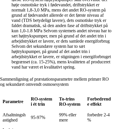
høje osmotiske tryk i fødevandet, driftstrykket er
normalt 1,8-3,0 MPa, mens det andet RO-system på
grund af fødevandet allerede er det første niveau af
vand (TDS betydeligt lavere), dets osmotiske tryk er
faldet dramatisk, så den anden fase af driftstrykket på
kun 1,0-1.8 MPa Selvom systemets andet niveau har to
sæt højtrykspumper, men på grund af det andet trin i
arbejdstrykket er lavere, er dets samlede energiforbrug
Selvom det sekundære system har to sæt
højtrykspumper, på grund af det andet trin i
arbejdstrykket er lavere, er stigningen i energiforbruget
begrænset (ca. 15-25%), mens kvaliteten af produceret
vand har været et kvalitativt spring.
Sammenligning af præstationsparametre mellem primær RO
og sekundært omvendt osmosesystem
RO-system
To-trins
Forbedrend
Parametre
i ét trin
RO-system
e effekt
Afsaltningsh
99% eller
forbedre 2-4
95-97%
astighed
mere
%