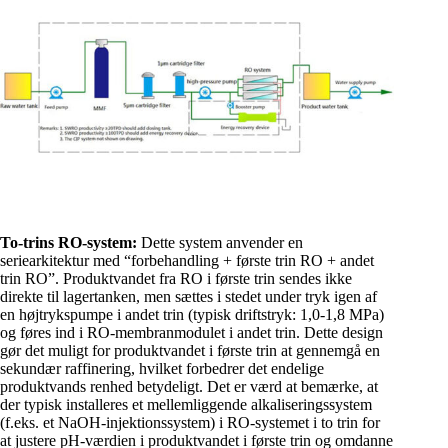
To-trins RO-system:
Dette system anvender en
seriearkitektur med “forbehandling + første trin RO + andet
trin RO”. Produktvandet fra RO i første trin sendes ikke
direkte til lagertanken, men sættes i stedet under tryk igen af
en højtrykspumpe i andet trin (typisk driftstryk: 1,0-1,8 MPa)
og føres ind i RO-membranmodulet i andet trin. Dette design
gør det muligt for produktvandet i første trin at gennemgå en
sekundær raffinering, hvilket forbedrer det endelige
produktvands renhed betydeligt. Det er værd at bemærke, at
der typisk installeres et mellemliggende alkaliseringssystem
(f.eks. et NaOH-injektionssystem) i RO-systemet i to trin for
at justere pH-værdien i produktvandet i første trin og omdanne