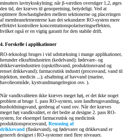
minutters lavtryksskylning; når β-værdien overstiger 1,2, øges
den tid, der kræves til genopretning, betydeligt. Ved at
optimere flowhastigheden mellem sektionerne og placeringen
af membranelementerne kan det sekundære RO-system mere
effektivt kontrollere koncentrationspolariseringseffekten,
hvilket også er en vigtig garanti for dets stabile drift.
4. Forskelle i applikationer
RO-teknologi bruges i vid udstrækning i mange applikationer,
herunder elkraftindustrien (kedelvand); fødevare- og
drikkevareindustrien (opskriftsvand, produktionsvand og
renset drikkevand); farmaceutisk industri (procesvand, vand til
injektion, medicin ...); afsaltning af havvand (marine,
havolieområde, kystvandmangelregion osv. ).
Når vandkvaliteten ikke kræves meget høj, er det ikke noget
problem at bruge 1. pass RO-system, som landbrugsvanding,
husholdningsvand, genbrug af vand osv. Når der kræves
meget høj vandkvalitet, er det bedre at designe 2. pass RO-
system, for eksempel farmaceutisk og medicinsk
produktionsprocesvand,
Rensning af
drikkevand
(flaskevand), og fødevarer og drikkevand er
generelt designet i RO-systemer med flere niveauer.