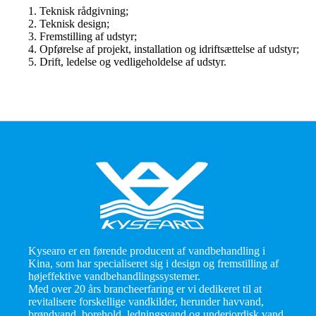
1. Teknisk rådgivning;
2. Teknisk design;
3. Fremstilling af udstyr;
4. Opførelse af projekt, installation og idriftsættelse af udstyr;
5. Drift, ledelse og vedligeholdelse af udstyr.
Kysearo er en førende producent af vandbehandling i
Kina, som har specialiseret sig i design og fremstilling af
højeffektive vandbehandlingssystemer.
Med over 20 års brancheerfaring er vi dedikeret til at
revitalisere forskellige vandkilder, herunder havvand,
brøndvand, borehold, ledningsvand og underjordisk vand