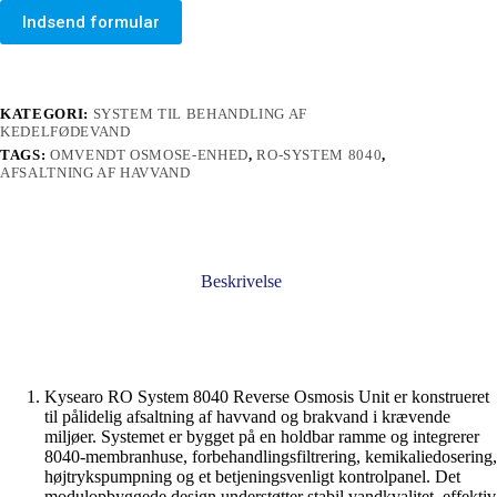
Indsend formular
KATEGORI:
SYSTEM TIL BEHANDLING AF
KEDELFØDEVAND
TAGS:
OMVENDT OSMOSE-ENHED
,
RO-SYSTEM 8040
,
AFSALTNING AF HAVVAND
Beskrivelse
Kysearo RO System 8040 Reverse Osmosis Unit er konstrueret
til pålidelig afsaltning af havvand og brakvand i krævende
miljøer. Systemet er bygget på en holdbar ramme og integrerer
8040-membranhuse, forbehandlingsfiltrering, kemikaliedosering,
højtrykspumpning og et betjeningsvenligt kontrolpanel. Det
modulopbyggede design understøtter stabil vandkvalitet, effektiv