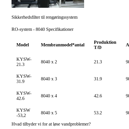
Sikkerhedsfilter til rengøringssystem
RO-system - 8040 Specifikationer
Produktion
Model
Membranmodel*antal
A
T/D
KYSW-
8040 x 2
21.3
9
21.3
KYSW-
8040 x 3
31.9
9
31.9
KYSW-
8040 x 4
42.6
9
42.6
KYSW
8040 x 5
53.2
9
-53,2
Hvad tilbyder vi for at løse vandproblemer?