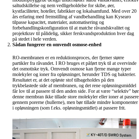
saltudskillelse og nem vedligeholdelse for skibe, øer,
kystfaciliteter, hoteller, fabrikker og lokalsamfund. Med over 20
års erfaring med fremstilling af vandbehandling kan Kysearo
tilpasse kapacitet, materialer, automatisering og
forbehandlingskonfiguration til at matche råvandskvalitet og
projektkrav til pålidelig, sikker ferskvandsproduktion hver dag
på stedet i hele verden.
Sådan fungerer en omvendt osmose-enhed
RO-membranen er en reduktionsproces, der fjerner større
partikler fra råvandet. I RO bruges et påført tryk til at overvinde
det osmotiske tryk. Omvendt osmose kan fjerne mange typer
molekyler og ioner fra opløsninger, herunder TDS og bakterier.
Resultatet er, at det opløste stof tilbageholdes på den
trykbelastede side af membranen, og det rene opløsningsmiddel
får lov til at passere til den anden side. For at være “selektiv” bør
denne membran ikke tillade store molekyler eller ioner at passere
gennem porerne (hullerne), men bør tillade mindre komponenter
i opløsningen (som f.eks. opløsningsmidlet) at passere frit.