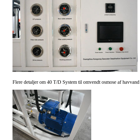
Flere detaljer om 40 T/D System til omvendt osmose af havvand