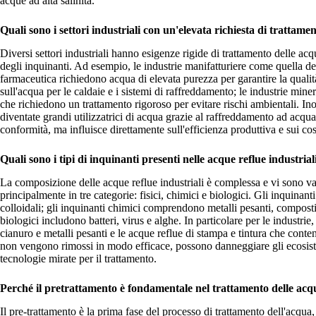
acque ad alta salinità.
Quali sono i settori industriali con un'elevata richiesta di trattame
Diversi settori industriali hanno esigenze rigide di trattamento delle acq
degli inquinanti. Ad esempio, le industrie manifatturiere come quella de
farmaceutica richiedono acqua di elevata purezza per garantire la qualità
sull'acqua per le caldaie e i sistemi di raffreddamento; le industrie mi
che richiedono un trattamento rigoroso per evitare rischi ambientali. Ino
diventate grandi utilizzatrici di acqua grazie al raffreddamento ad acqua.
conformità, ma influisce direttamente sull'efficienza produttiva e sui cos
Quali sono i tipi di inquinanti presenti nelle acque reflue industrial
La composizione delle acque reflue industriali è complessa e vi sono var
principalmente in tre categorie: fisici, chimici e biologici. Gli inquinant
colloidali; gli inquinanti chimici comprendono metalli pesanti, composti 
biologici includono batteri, virus e alghe. In particolare per le indust
cianuro e metalli pesanti e le acque reflue di stampa e tintura che cont
non vengono rimossi in modo efficace, possono danneggiare gli ecosiste
tecnologie mirate per il trattamento.
Perché il pretrattamento è fondamentale nel trattamento delle acqu
Il pre-trattamento è la prima fase del processo di trattamento dell'acqua, 