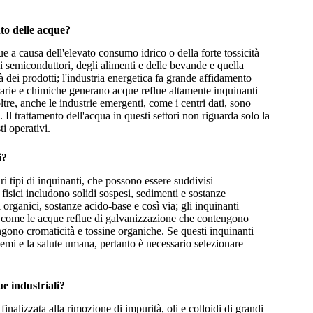
nto delle acque?
ue a causa dell'elevato consumo idrico o della forte tossicità
i semiconduttori, degli alimenti e delle bevande e quella
 dei prodotti; l'industria energetica fa grande affidamento
nerarie e chimiche generano acque reflue altamente inquinanti
ltre, anche le industrie emergenti, come i centri dati, sono
 Il trattamento dell'acqua in questi settori non riguarda solo la
ti operativi.
i?
i tipi di inquinanti, che possono essere suddivisi
i fisici includono solidi sospesi, sedimenti e sostanze
organici, sostanze acido-base e così via; gli inquinanti
rie, come le acque reflue di galvanizzazione che contengono
engono cromaticità e tossine organiche. Se questi inquinanti
mi e la salute umana, pertanto è necessario selezionare
e industriali?
finalizzata alla rimozione di impurità, oli e colloidi di grandi