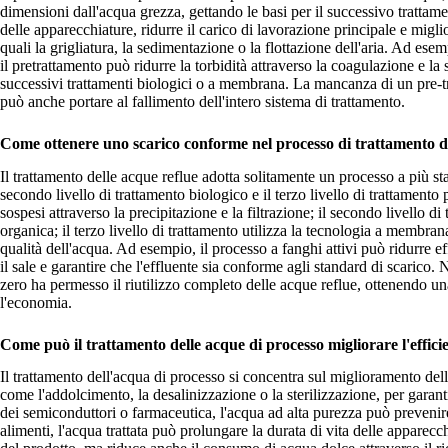
dimensioni dall'acqua grezza, gettando le basi per il successivo trattam
delle apparecchiature, ridurre il carico di lavorazione principale e migli
quali la grigliatura, la sedimentazione o la flottazione dell'aria. Ad ese
il pretrattamento può ridurre la torbidità attraverso la coagulazione e 
successivi trattamenti biologici o a membrana. La mancanza di un pre-tr
può anche portare al fallimento dell'intero sistema di trattamento.
Come ottenere uno scarico conforme nel processo di trattamento de
Il trattamento delle acque reflue adotta solitamente un processo a più sta
secondo livello di trattamento biologico e il terzo livello di trattamento 
sospesi attraverso la precipitazione e la filtrazione; il secondo livello d
organica; il terzo livello di trattamento utilizza la tecnologia a membran
qualità dell'acqua. Ad esempio, il processo a fanghi attivi può ridurre
il sale e garantire che l'effluente sia conforme agli standard di scarico. 
zero ha permesso il riutilizzo completo delle acque reflue, ottenendo un
l'economia.
Come può il trattamento delle acque di processo migliorare l'effici
Il trattamento dell'acqua di processo si concentra sul miglioramento dell
come l'addolcimento, la desalinizzazione o la sterilizzazione, per garantir
dei semiconduttori o farmaceutica, l'acqua ad alta purezza può prevenir
alimenti, l'acqua trattata può prolungare la durata di vita delle apparec