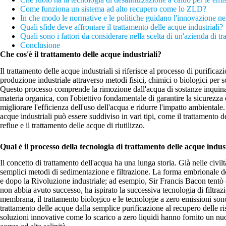
Come funziona un sistema ad alto recupero come lo ZLD?
In che modo le normative e le politiche guidano l'innovazione ne
Quali sfide deve affrontare il trattamento delle acque industriali?
Quali sono i fattori da considerare nella scelta di un'azienda di t
Conclusione
Che cos'è il trattamento delle acque industriali?
Il trattamento delle acque industriali si riferisce al processo di purificaz
produzione industriale attraverso metodi fisici, chimici o biologici per sod
Questo processo comprende la rimozione dall'acqua di sostanze inquinanti
materia organica, con l'obiettivo fondamentale di garantire la sicurezza 
migliorare l'efficienza dell'uso dell'acqua e ridurre l'impatto ambientale. 
acque industriali può essere suddiviso in vari tipi, come il trattamento 
reflue e il trattamento delle acque di riutilizzo.
Qual è il processo della tecnologia di trattamento delle acque indus
Il concetto di trattamento dell'acqua ha una lunga storia. Già nelle civil
semplici metodi di sedimentazione e filtrazione. La forma embrionale d
e dopo la Rivoluzione industriale; ad esempio, Sir Francis Bacon tentò di
non abbia avuto successo, ha ispirato la successiva tecnologia di filtraz
membrana, il trattamento biologico e le tecnologie a zero emissioni son
trattamento delle acque dalla semplice purificazione al recupero delle ris
soluzioni innovative come lo scarico a zero liquidi hanno fornito un nuo