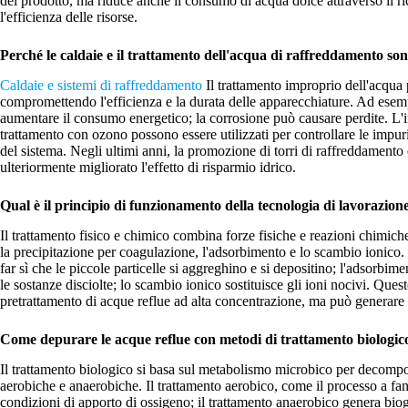
del prodotto, ma riduce anche il consumo di acqua dolce attraverso il ri
l'efficienza delle risorse.
Perché le caldaie e il trattamento dell'acqua di raffreddamento s
Caldaie e sistemi di raffreddamento
Il trattamento improprio dell'acqua 
compromettendo l'efficienza e la durata delle apparecchiature. Ad esemp
aumentare il consumo energetico; la corrosione può causare perdite. L'in
trattamento con ozono possono essere utilizzati per controllare le impur
del sistema. Negli ultimi anni, la promozione di torri di raffreddamento 
ulteriormente migliorato l'effetto di risparmio idrico.
Qual è il principio di funzionamento della tecnologia di lavorazione
Il trattamento fisico e chimico combina forze fisiche e reazioni chimic
la precipitazione per coagulazione, l'adsorbimento e lo scambio ionico
far sì che le piccole particelle si aggreghino e si depositino; l'adsorbimen
le sostanze disciolte; lo scambio ionico sostituisce gli ioni nocivi. Quest
pretrattamento di acque reflue ad alta concentrazione, ma può generare
Come depurare le acque reflue con metodi di trattamento biologic
Il trattamento biologico si basa sul metabolismo microbico per decompor
aerobiche e anaerobiche. Il trattamento aerobico, come il processo a fang
condizioni di apporto di ossigeno; il trattamento anaerobico genera bi