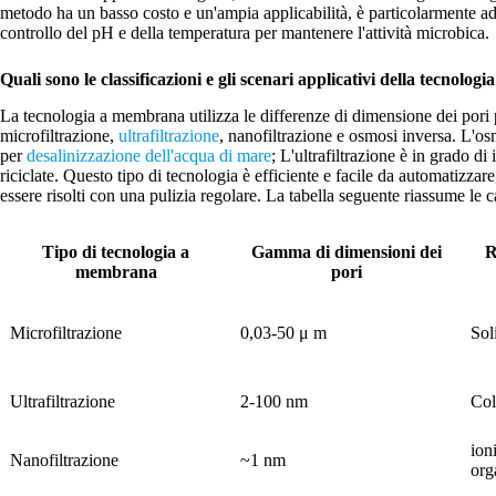
metodo ha un basso costo e un'ampia applicabilità, è particolarmente ad
controllo del pH e della temperatura per mantenere l'attività microbica.
Quali sono le classificazioni e gli scenari applicativi della tecnol
La tecnologia a membrana utilizza le differenze di dimensione dei pori 
microfiltrazione,
ultrafiltrazione
, nanofiltrazione e osmosi inversa. L'osm
per
desalinizzazione dell'acqua di mare
; L'ultrafiltrazione è in grado di
riciclate. Questo tipo di tecnologia è efficiente e facile da automatizz
essere risolti con una pulizia regolare. La tabella seguente riassume le 
Tipo di tecnologia a
Gamma di dimensioni dei
R
membrana
pori
Microfiltrazione
0,03-50 μ m
Sol
Ultrafiltrazione
2-100 nm
Col
ion
Nanofiltrazione
~1 nm
org