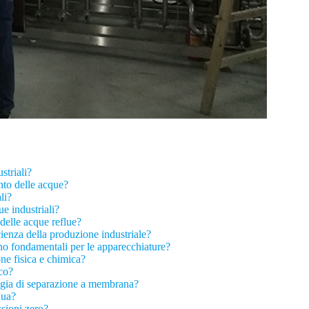
striali?
ento delle acque?
li?
e industriali?
delle acque reflue?
cienza della produzione industriale?
ono fondamentali per le apparecchiature?
one fisica e chimica?
co?
ologia di separazione a membrana?
qua?
ssioni zero?