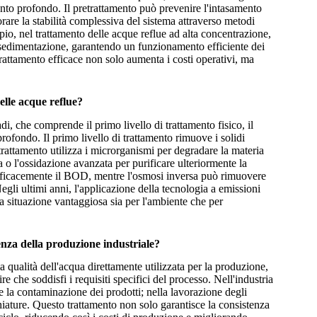
ento profondo. Il pretrattamento può prevenire l'intasamento
orare la stabilità complessiva del sistema attraverso metodi
mpio, nel trattamento delle acque reflue ad alta concentrazione,
la sedimentazione, garantendo un funzionamento efficiente dei
attamento efficace non solo aumenta i costi operativi, ma
lle acque reflue?
di, che comprende il primo livello di trattamento fisico, il
profondo. Il primo livello di trattamento rimuove i solidi
i trattamento utilizza i microrganismi per degradare la materia
a o l'ossidazione avanzata per purificare ulteriormente la
 efficacemente il BOD, mentre l'osmosi inversa può rimuovere
Negli ultimi anni, l'applicazione della tecnologia a emissioni
a situazione vantaggiosa sia per l'ambiente che per
enza della produzione industriale?
a qualità dell'acqua direttamente utilizzata per la produzione,
e che soddisfi i requisiti specifici del processo. Nell'industria
e la contaminazione dei prodotti; nella lavorazione degli
chiature. Questo trattamento non solo garantisce la consistenza