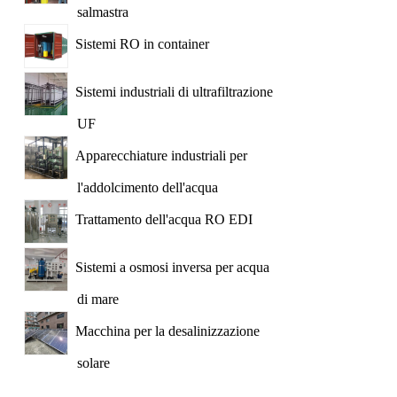
salmastra
Sistemi RO in container
Sistemi industriali di ultrafiltrazione
UF
Apparecchiature industriali per
l'addolcimento dell'acqua
Trattamento dell'acqua RO EDI
Sistemi a osmosi inversa per acqua
di mare
Macchina per la desalinizzazione
solare