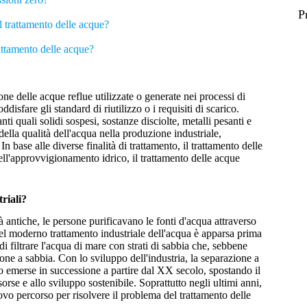
P
l trattamento delle acque?
rattamento delle acque?
ione delle acque reflue utilizzate o generate nei processi di
disfare gli standard di riutilizzo o i requisiti di scarico.
 quali solidi sospesi, sostanze disciolte, metalli pesanti e
della qualità dell'acqua nella produzione industriale,
In base alle diverse finalità di trattamento, il trattamento delle
dell'approvvigionamento idrico, il trattamento delle acque
triali?
tà antiche, le persone purificavano le fonti d'acqua attraverso
el moderno trattamento industriale dell'acqua è apparsa prima
 filtrare l'acqua di mare con strati di sabbia che, sebbene
ione a sabbia. Con lo sviluppo dell'industria, la separazione a
o emerse in successione a partire dal XX secolo, spostando il
orse e allo sviluppo sostenibile. Soprattutto negli ultimi anni,
vo percorso per risolvere il problema del trattamento delle