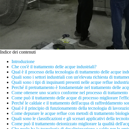
Indice dei contenuti
Introduzione
Che cos'è il trattamento delle acque industriali?
Qual è il processo della tecnologia di trattamento delle acque indu
Quali sono i settori industriali con un'elevata richiesta di trattam
Quali sono i tipi di inquinanti presenti nelle acque reflue industria
Perché il pretrattamento è fondamentale nel trattamento delle acqu
Come ottenere uno scarico conforme nel processo di trattamento 
Come può il trattamento delle acque di processo migliorare l'effi
Perché le caldaie e il trattamento dell'acqua di raffreddamento s
Qual è il principio di funzionamento della tecnologia di lavorazi
Come depurare le acque reflue con metodi di trattamento biologi
Quali sono le classificazioni e gli scenari applicativi della tecn
Come può il trattamento deionizzato migliorare la qualità dell'ac
Che ruolo ha la tecnologia di desalinizzazione a caldo per le emi