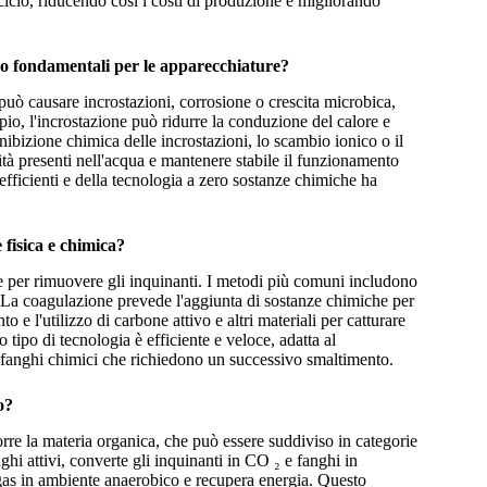
ciclo, riducendo così i costi di produzione e migliorando
ono fondamentali per le apparecchiature?
può causare incrostazioni, corrosione o crescita microbica,
io, l'incrostazione può ridurre la conduzione del calore e
ibizione chimica delle incrostazioni, lo scambio ionico o il
ità presenti nell'acqua e mantenere stabile il funzionamento
efficienti e della tecnologia a zero sostanze chimiche ha
 fisica e chimica?
he per rimuovere gli inquinanti. I metodi più comuni includono
. La coagulazione prevede l'aggiunta di sostanze chimiche per
to e l'utilizzo di carbone attivo e altri materiali per catturare
o tipo di tecnologia è efficiente e veloce, adatta al
 fanghi chimici che richiedono un successivo smaltimento.
o?
re la materia organica, che può essere suddiviso in categorie
hi attivi, converte gli inquinanti in CO ₂ e fanghi in
ogas in ambiente anaerobico e recupera energia. Questo