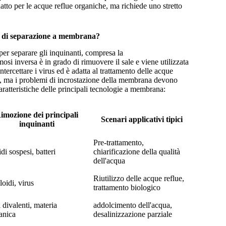
atto per le acque reflue organiche, ma richiede uno stretto
ogia di separazione a membrana?
per separare gli inquinanti, compresa la
osi inversa è in grado di rimuovere il sale e viene utilizzata
 intercettare i virus ed è adatta al trattamento delle acque
are, ma i problemi di incrostazione della membrana devono
caratteristiche delle principali tecnologie a membrana:
imozione dei principali
Scenari applicativi tipici
inquinanti
Pre-trattamento,
idi sospesi, batteri
chiarificazione della qualità
dell'acqua
Riutilizzo delle acque reflue,
loidi, virus
trattamento biologico
i divalenti, materia
addolcimento dell'acqua,
anica
desalinizzazione parziale