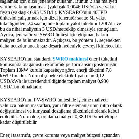
sağlamak için dizel jeneratör kullanın. Bunun 2 ana maliyeti
vardır: yakıtın taşınması (yaklaşık 0,0046 USD/L) ve yakıt
fiyatı (yaklaşık 0,95 USD/L). KYSEARO'nun 40TPD
ünitesini çalıştırmak için dizel jeneratör saatte 5L yakıt
tükettiğinden, 24 saat içinde toplam yakıt tüketimi 120L'dir ve
bu da nihai maliyetin 3 USD/metreküp olmasıyla sonuçlanır.
Ayrıca, jeneratör ve SWRO ünitesi için ekipman bakım
maliyeti de bulunmaktadır. Açıkçası, bu yöntem 1. seçenekten
daha ucuzdur ancak gaz deşarjı nedeniyle çevreyi kirletecektir.
KYSEARO'nun standardı
SWRO makinesi
enerji tüketimi
konusunda olağanüstü ekonomik performansını göstermiştir.
Toplam 13kW kurulu kapasiteye göre, enerji tüketimi 7,8
kWh/Ton'dur. Normal şebeke elektrik fiyatı olan 0,12
USD/kWh ile ücretlendirildiğinde toplam maliyet 0,936
USD/Ton olmaktadır.
KYSEARO'nun PV-SWRO ünitesi ile işletme maliyeti
yalnızca bakım masrafları, yani filtre elemanlarının rutin olarak
değiştirilmesi ve kimyasal dozajlama tüketimleri olarak kabul
edilebilir. Normalde, ortalama maliyet 0,38 USD/metreküpe
kadar düşürülebilir.
Enerji tasarrufu, çevre koruma veya maliyet bütçesi açısından