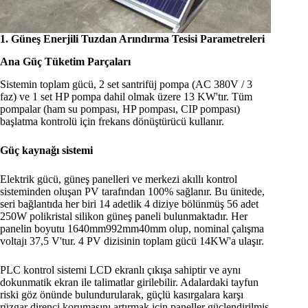
1. Güneş Enerjili Tuzdan Arındırma Tesisi Parametreleri
Ana Güç Tüketim Parçaları
Sistemin toplam gücü, 2 set santrifüj pompa (AC 380V / 3
faz) ve 1 set HP pompa dahil olmak üzere 13 KW'tır. Tüm
pompalar (ham su pompası, HP pompası, CIP pompası)
başlatma kontrolü için frekans dönüştürücü kullanır.
Güç kaynağı sistemi
Elektrik gücü, güneş panelleri ve merkezi akıllı kontrol
sisteminden oluşan PV tarafından 100% sağlanır. Bu ünitede,
seri bağlantıda her biri 14 adetlik 4 diziye bölünmüş 56 adet
250W polikristal silikon güneş paneli bulunmaktadır. Her
panelin boyutu 1640mm992mm40mm olup, nominal çalışma
voltajı 37,5 V'tur. 4 PV dizisinin toplam gücü 14KW'a ulaşır.
PLC kontrol sistemi LCD ekranlı çıkışa sahiptir ve aynı
dokunmatik ekran ile talimatlar girilebilir. Adalardaki tayfun
riski göz önünde bulundurularak, güçlü kasırgalara karşı
rüzgar direnci korumasını artırmak için paneller güçlendirilmiş