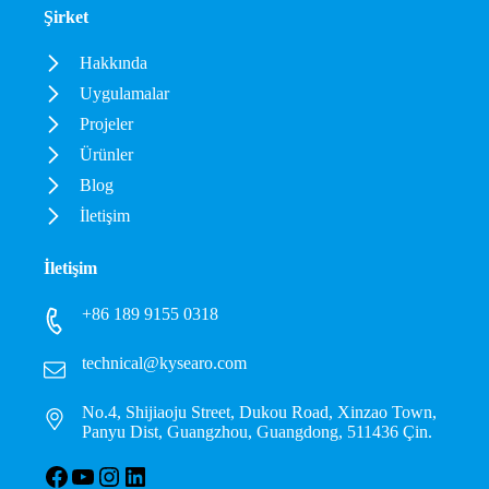
Şirket
Hakkında
Uygulamalar
Projeler
Ürünler
Blog
İletişim
İletişim
+86 189 9155 0318
technical@kysearo.com
No.4, Shijiaoju Street, Dukou Road, Xinzao Town,
Panyu Dist, Guangzhou, Guangdong, 511436 Çin.
Facebook
YouTube
Instagram
LinkedIn