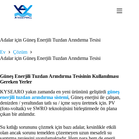
İçeriğe
geç
Adalar için Güneş Enerjili Tuzdan Arındırma Tesisi
Ev
Çözüm
Adalar için Güneş Enerjili Tuzdan Arındırma Tesisi
Güneş Enerjili Tuzdan Arındırma Tesisinin Kullanılması
Gereken Yerler
KYSEARO yakın zamanda en yeni ürününü geliştirdi
güneş
enerjili tuzdan arındırma sistemi
, Güneş enerjisi ile çalışan,
denizden / yeraltından tatlı su / içme suyu üretmek için. PV
(foto-voltaik) ve SWRO teknolojisini birleştirmede ön plana
çıkan bir atılımdır.
Su kıtlığı sorununu çözmek için bazı adalar, kesinlikle etkili
olan ancak sorunu temelden çözemeyen uzun mesafeli su
saptırma projesini uygulamaktadır. Hem para hem de enerji