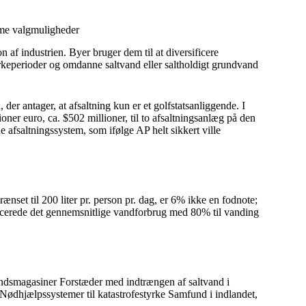
mme valgmuligheder
 af industrien. Byer bruger dem til at diversificere
keperioder og omdanne saltvand eller saltholdigt grundvand
, der antager, at afsaltning kun er et golfstatsanliggende. I
oner euro, ca. $502 millioner, til to afsaltningsanlæg på den
 afsaltningssystem, som ifølge AP helt sikkert ville
nset til 200 liter pr. person pr. dag, er 6% ikke en fodnote;
ducerede det gennemsnitlige vandforbrug med 80% til vanding
dsmagasiner Forstæder med indtrængen af saltvand i
Nødhjælpssystemer til katastrofestyrke Samfund i indlandet,