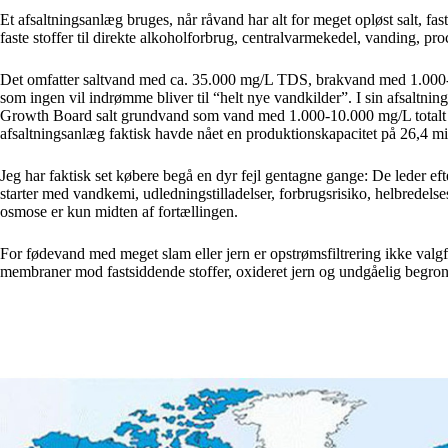
Et afsaltningsanlæg bruges, når råvand har alt for meget opløst salt, fastst
faste stoffer til direkte alkoholforbrug, centralvarmekedel, vanding, pr
Det omfatter saltvand med ca. 35.000 mg/L TDS, brakvand med 1.00
som ingen vil indrømme bliver til “helt nye vandkilder”. I sin afsaltnin
Growth Board salt grundvand som vand med 1.000-10.000 mg/L totalt opl
afsaltningsanlæg faktisk havde nået en produktionskapacitet på 26,4 mil
Jeg har faktisk set købere begå en dyr fejl gentagne gange: De leder ef
starter med vandkemi, udledningstilladelser, forbrugsrisiko, helbredelse
osmose er kun midten af fortællingen.
For fødevand med meget slam eller jern er opstrømsfiltrering ikke valgf
membraner mod fastsiddende stoffer, oxideret jern og undgåelig begron