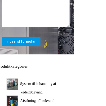
Indsend formular
roduktkategorier
System til behandling af
kedelfødevand
Afsaltning af brakvand