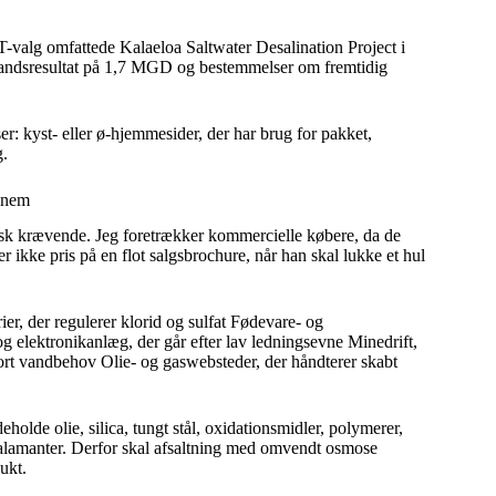
lg omfattede Kalaeloa Saltwater Desalination Project i
vandsresultat på 1,7 MGD og bestemmelser om fremtidig
er: kyst- eller ø-hjemmesider, der har brug for pakket,
g.
ennem
isk krævende. Jeg foretrækker kommercielle købere, da de
r ikke pris på en flot salgsbrochure, når han skal lukke et hul
er, der regulerer klorid og sulfat Fødevare- og
 elektronikanlæg, der går efter lav ledningsevne Minedrift,
ort vandbehov Olie- og gaswebsteder, der håndterer skabt
eholde olie, silica, tungt stål, oxidationsmidler, polymerer,
iskalamanter. Derfor skal afsaltning med omvendt osmose
ukt.