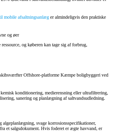
il mobile afsaltningsanlæg
er almindeligvis den praktiske
avne og øer
e ressource, og køberen kan tage sig af forbrug,
 skibsværfter Offshore-platforme Kæmpe boligbyggeri ved
misk konditionering, medierensning eller ultrafiltrering,
sering, sanering og planlægning af saltvandsudledning.
g algeplanlægning, svage korrosionsspecifikationer,
 fra et salgsdokument. Hvis foderet er ægte havvand, er