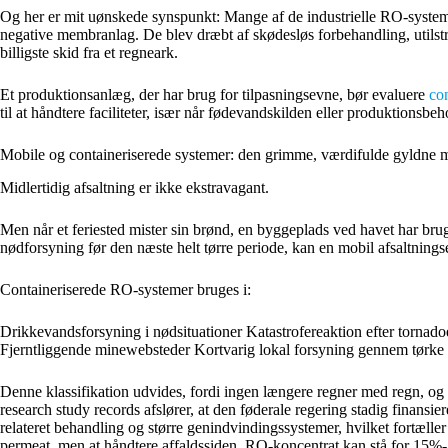
Og her er mit uønskede synspunkt: Mange af de industrielle RO-systeme
negative membranlag. De blev dræbt af skødesløs forbehandling, utilst
billigste skid fra et regneark.
Et produktionsanlæg, der har brug for tilpasningsevne, bør evaluere
co
til at håndtere faciliteter, især når fødevandskilden eller produktionsb
Mobile og containeriserede systemer: den grimme, værdifulde gyldne 
Midlertidig afsaltning er ikke ekstravagant.
Men når et feriested mister sin brønd, en byggeplads ved havet har brug 
nødforsyning før den næste helt tørre periode, kan en mobil afsaltningse
Containeriserede RO-systemer bruges i:
Drikkevandsforsyning i nødsituationer Katastrofereaktion efter tornado
Fjerntliggende minewebsteder Kortvarig lokal forsyning gennem tørke P
Denne klassifikation udvides, fordi ingen længere regner med regn, og 
research study records afslører, at den føderale regering stadig finan
relateret behandling og større genindvindingssystemer, hvilket fortæller
permeat, men at håndtere affaldssiden. RO-koncentrat kan stå for 15%-