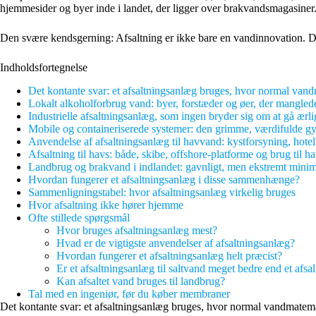
hjemmesider og byer inde i landet, der ligger over brakvandsmagasiner
Den svære kendsgerning: Afsaltning er ikke bare en vandinnovation. Det 
Indholdsfortegnelse
Det kontante svar: et afsaltningsanlæg bruges, hvor normal vandm
Lokalt alkoholforbrug vand: byer, forstæder og øer, der mangl
Industrielle afsaltningsanlæg, som ingen bryder sig om at gå ærl
Mobile og containeriserede systemer: den grimme, værdifulde g
Anvendelse af afsaltningsanlæg til havvand: kystforsyning, hotel
Afsaltning til havs: både, skibe, offshore-platforme og brug til h
Landbrug og brakvand i indlandet: gavnligt, men ekstremt minim
Hvordan fungerer et afsaltningsanlæg i disse sammenhænge?
Sammenligningstabel: hvor afsaltningsanlæg virkelig bruges
Hvor afsaltning ikke hører hjemme
Ofte stillede spørgsmål
Hvor bruges afsaltningsanlæg mest?
Hvad er de vigtigste anvendelser af afsaltningsanlæg?
Hvordan fungerer et afsaltningsanlæg helt præcist?
Er et afsaltningsanlæg til saltvand meget bedre end et afsa
Kan afsaltet vand bruges til landbrug?
Tal med en ingeniør, før du køber membraner
Det kontante svar: et afsaltningsanlæg bruges, hvor normal vandmatemat