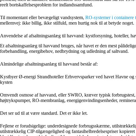
reelt bortskaffelsesproblem for indlandssamfund.
Til momentant eller bevægeligt vandsystem,
RO-systemer i containere t
mellemvej: ikke billig, ikke stilfuld, men hurtig nok til at betyde noget.
Anvendelse af afsaltningsanlæg til havvand: kystforsyning, hoteller, h
Et afsaltningsanlæg til havvand bruges, når havet er den mest pålidelig
forbehandling, energibehov, nedbrydning og udledning af saltvand.
Almindelige afsaltningsanlæg til havvand består af:
Kystbyer Ø-energi Strandhoteller Erhvervsparker ved havet Havne og
kysten
Omvendt osmose af havvand, eller SWRO, kræver typisk forbrugstest, ke
højtrykspumper, RO-membranlag, energigenvindingsenheder, reminerali
Det ser ud til at være standard. Det er ikke let.
Fejlene er forudsigelige: underdesignede forbrugsskærme, utilstrækkeli
utilstrækkelig CIP-tilgængelighed og fantasihelbredelsespriser kopieret