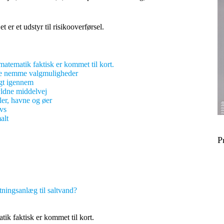
.
er et udstyr til risikooverførsel.
atematik faktisk er kommet til kort.
ede nemme valgmuligheder
igt igennem
yldne middelvej
ler, havne og øer
avs
alt
P
ltningsanlæg til saltvand?
ik faktisk er kommet til kort.