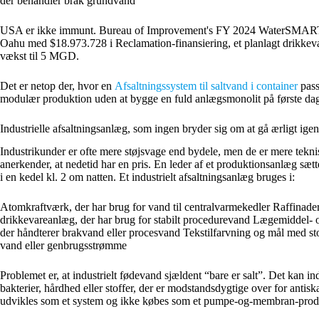
der behandler brak grundvand
USA er ikke immunt. Bureau of Improvement's FY 2024 WaterSMART-va
Oahu med $18.973.728 i Reclamation-finansiering, et planlagt drikke
vækst til 5 MGD.
Det er netop der, hvor en
Afsaltningssystem til saltvand i container
pass
modulær produktion uden at bygge en fuld anlægsmonolit på første da
Industrielle afsaltningsanlæg, som ingen bryder sig om at gå ærligt ig
Industrikunder er ofte mere støjsvage end bydele, men de er mere tekn
anerkender, at nedetid har en pris. En leder af et produktionsanlæg sætte
i en kedel kl. 2 om natten. Et industrielt afsaltningsanlæg bruges i:
Atomkraftværk, der har brug for vand til centralvarmekedler Raffinaderi
drikkevareanlæg, der har brug for stabilt procedurevand Lægemiddel- og
der håndterer brakvand eller procesvand Tekstilfarvning og mål med st
vand eller genbrugsstrømme
Problemet er, at industrielt fødevand sjældent “bare er salt”. Det kan ind
bakterier, hårdhed eller stoffer, der er modstandsdygtige over for ant
udvikles som et system og ikke købes som et pumpe-og-membran-prod