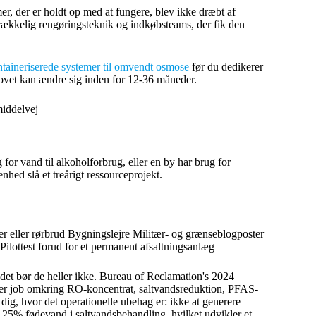
r, der er holdt op med at fungere, blev ikke dræbt af
rækkelig rengøringsteknik og indkøbsteams, der fik den
ntaineriserede systemer til omvendt osmose
før du dedikerer
ehovet kan ændre sig inden for 12-36 måneder.
middelvej
for vand til alkoholforbrug, eller en by har brug for
nhed slå et treårigt ressourceprojekt.
er eller rørbrud Bygningslejre Militær- og grænseblogposter
ilottest forud for et permanent afsaltningsanlæg
det bør de heller ikke. Bureau of Reclamation's 2024
sierer job omkring RO-koncentrat, saltvandsreduktion, PFAS-
 dig, hvor det operationelle ubehag er: ikke at generere
 25% fødevand i saltvandsbehandling, hvilket udvikler et