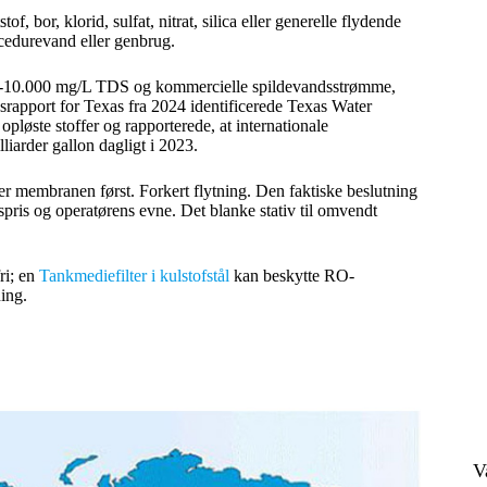
of, bor, klorid, sulfat, nitrat, silica eller generelle flydende
ocedurevand eller genbrug.
0-10.000 mg/L TDS og kommercielle spildevandsstrømme,
gsrapport for Texas fra 2024 identificerede Texas Water
øste stoffer og rapporterede, at internationale
liarder gallon dagligt i 2023.
ter membranen først. Forkert flytning. Den faktiske beslutning
spris og operatørens evne. Det blanke stativ til omvendt
ri; en
Tankmediefilter i kulstofstål
kan beskytte RO-
ing.
V