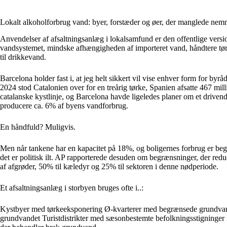
Lokalt alkoholforbrug vand: byer, forstæder og øer, der manglede ne
Anvendelser af afsaltningsanlæg i lokalsamfund er den offentlige version
vandsystemet, mindske afhængigheden af importeret vand, håndtere tør
til drikkevand.
Barcelona holder fast i, at jeg helt sikkert vil vise enhver form for byråd
2024 stod Catalonien over for en treårig tørke, Spanien afsatte 467 milli
catalanske kystlinje, og Barcelona havde ligeledes planer om et drivende
producere ca. 6% af byens vandforbrug.
En håndfuld? Muligvis.
Men når tankene har en kapacitet på 18%, og boligernes forbrug er begræ
det er politisk ilt. AP rapporterede desuden om begrænsninger, der re
af afgrøder, 50% til kæledyr og 25% til sektoren i denne nødperiode.
Et afsaltningsanlæg i storbyen bruges ofte i..:
Kystbyer med tørkeeksponering Ø-kvarterer med begrænsede grundvan
grundvandet Turistdistrikter med sæsonbestemte befolkningsstigninger 