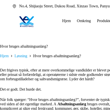
Fortsæt
No.4, Shijiaoju Street, Dukou Road, Xinzao Town, Pany
til
indhold
Hjem
Omkring
Produkt
Hvor bruges afsaltningsanlæg?
Hjem
Løsning
Hvor bruges afsaltningsanlæg?
Det frigives typisk, efter at mere overkommelige vandkilder er blevet p
eller prissat så forfærdeligt, at operatørerne i sidste ende godkender 
om forbrugstilladelser og saltvandsmigræne. Lyder det hårdt?
Det er godt. Det burde det.
Når folk spørger: “Hvor bruges afsaltningsanlæg?”, forventer de typisk e
ved siden af det egentlige marked. A
Afsaltningsanlæg
bruges overalt,
kompliceret at sikre end ferskvand: kommuner, øer, skibe, hoteller, min