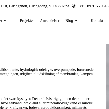
u Dist, Guangzhou, Guangdong, 511436 Kina
+86 189 9155 0318
er
Projekter
Anvendelser
Blog
Kontakt
olitisk trætte, hydrologisk ødelagte, overpumpede, forurenede
strømregningen, udgiften til udskiftning af membranlag, kampen
t let svar: kystbyer. Det er delvist rigtigt, men det rammer
 hvor saltvand, brakvand eller mineralholdigt vand er mindre
elejre, kraftværker, fødevareproduktionsanlæg, militærets