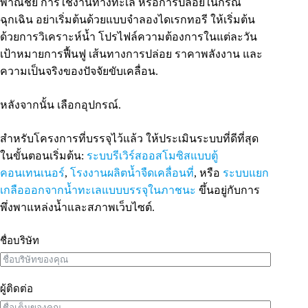
พาณิชย์ การใช้งานทางทะเล หรือการปล่อยในกรณี
ฉุกเฉิน อย่าเริ่มต้นด้วยแบบจำลองไดเรกทอรี ให้เริ่มต้น
ด้วยการวิเคราะห์น้ำ โปรไฟล์ความต้องการในแต่ละวัน
เป้าหมายการฟื้นฟู เส้นทางการปล่อย ราคาพลังงาน และ
ความเป็นจริงของปัจจัยขับเคลื่อน.
หลังจากนั้น เลือกอุปกรณ์.
สำหรับโครงการที่บรรจุไว้แล้ว ให้ประเมินระบบที่ดีที่สุด
ในขั้นตอนเริ่มต้น:
ระบบรีเวิร์สออสโมซิสแบบตู้
คอนเทนเนอร์
,
โรงงานผลิตน้ำจืดเคลื่อนที่
, หรือ
ระบบแยก
เกลือออกจากน้ำทะเลแบบบรรจุในภาชนะ
ขึ้นอยู่กับการ
พึ่งพาแหล่งน้ำและสภาพเว็บไซต์.
ชื่อบริษัท
ผู้ติดต่อ