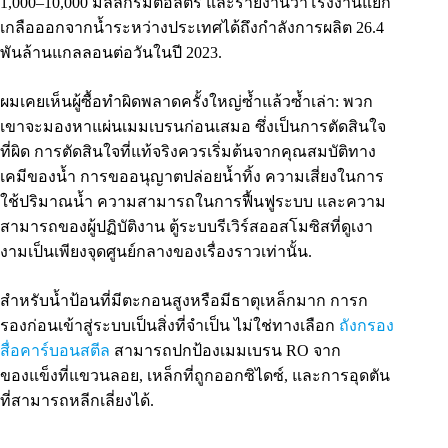
1,000–10,000 มิลลิกรัมต่อลิตร และรายงานว่าโรงงานแยก
เกลือออกจากน้ำระหว่างประเทศได้ถึงกำลังการผลิต 26.4
พันล้านแกลลอนต่อวันในปี 2023.
ผมเคยเห็นผู้ซื้อทำผิดพลาดครั้งใหญ่ซ้ำแล้วซ้ำเล่า: พวก
เขาจะมองหาแผ่นเมมเบรนก่อนเสมอ ซึ่งเป็นการตัดสินใจ
ที่ผิด การตัดสินใจที่แท้จริงควรเริ่มต้นจากคุณสมบัติทาง
เคมีของน้ำ การขออนุญาตปล่อยน้ำทิ้ง ความเสี่ยงในการ
ใช้ปริมาณน้ำ ความสามารถในการฟื้นฟูระบบ และความ
สามารถของผู้ปฏิบัติงาน ตู้ระบบรีเวิร์สออสโมซิสที่ดูเงา
งามเป็นเพียงจุดศูนย์กลางของเรื่องราวเท่านั้น.
สำหรับน้ำป้อนที่มีตะกอนสูงหรือมีธาตุเหล็กมาก การก
รองก่อนเข้าสู่ระบบเป็นสิ่งที่จำเป็น ไม่ใช่ทางเลือก
ถังกรอง
สื่อคาร์บอนสตีล
สามารถปกป้องเมมเบรน RO จาก
ของแข็งที่แขวนลอย, เหล็กที่ถูกออกซิไดซ์, และการอุดตัน
ที่สามารถหลีกเลี่ยงได้.