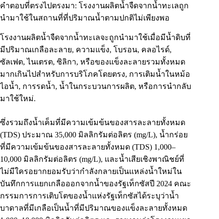
คำตอบที่ตรงไปตรงมา: โรงงานผลิตน้ำจืดจากน้ำทะเลถูก
นำมาใช้ในสถานที่ที่ปริมาณน้ำตามปกติไม่เพียงพอ
โรงงานผลิตน้ำจืดจากน้ำทะเลจะถูกนำมาใช้เมื่อมีน้ำดิบที่
มีปริมาณเกลือละลาย, ความแข็ง, โบรอน, คลอไรด์,
ซัลเฟต, ไนเตรต, ซิลิกา, หรือของแข็งละลายรวมทั้งหมด
มากเกินไปสำหรับการบริโภคโดยตรง, การเติมน้ำในหม้อ
ไอน้ำ, การรดน้ำ, น้ำในกระบวนการผลิต, หรือการนำกลับ
มาใช้ใหม่.
ซึ่งรวมถึงน้ำเค็มที่มีความเข้มข้นของสารละลายทั้งหมด
(TDS) ประมาณ 35,000 มิลลิกรัมต่อลิตร (mg/L), น้ำกร่อย
ที่มีความเข้มข้นของสารละลายทั้งหมด (TDS) 1,000–
10,000 มิลลิกรัมต่อลิตร (mg/L), และน้ำเสียเชิงพาณิชย์ที่
ไม่มีใครอยากยอมรับว่ากำลังกลายเป็นแหล่งน้ำใหม่ใน
บันทึกการแยกเกลือออกจากน้ำของรัฐเท็กซัสปี 2024 คณะ
กรรมการการเติบโตของน้ำแห่งรัฐเท็กซัสได้ระบุว่าน้ำ
บาดาลที่มีเกลือเป็นน้ำที่มีปริมาณของแข็งละลายทั้งหมด