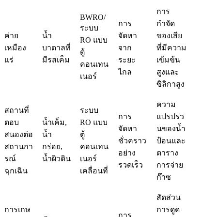
การ
BWRO/
การ
กำจัด
ระบบ
ค่าย
น้ำ
จัดหา
ของเสีย
RO แบบ
เหมือง
บาดาลที่
จาก
ที่มีความ
ตู้
แร่
มีรสเค็ม
ระยะ
เข้มข้น
คอนเทน
ไกล
สูงและ
เนอร์
ซิลิกาสูง
ความ
สถานที่
ระบบ
การ
แปรปรว
ตอบ
น้ำเค็ม,
RO แบบ
จัดหา
นของน้ำ
สนองต่อ
น้ำ
ตู้
ชั่วคราว
ป้อนและ
สถานกา
กร่อย,
คอนเทน
อย่าง
ตาราง
รณ์
น้ำผิวดิน
เนอร์
รวดเร็ว
การจ่าย
ฉุกเฉิน
เคลื่อนที่
ก๊าซ
สัดส่วน
การเกษ
การดูด
การ