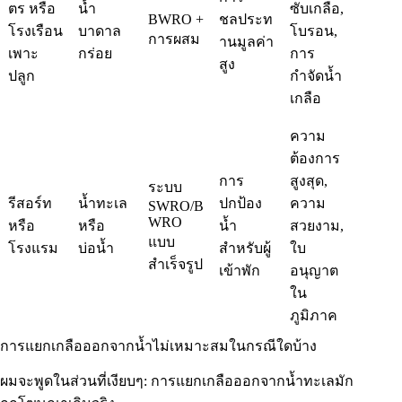
ตร หรือ
น้ำ
ซับเกลือ,
BWRO +
ชลประท
โรงเรือน
บาดาล
โบรอน,
การผสม
านมูลค่า
เพาะ
กร่อย
การ
สูง
ปลูก
กำจัดน้ำ
เกลือ
ความ
ต้องการ
การ
สูงสุด,
ระบบ
รีสอร์ท
น้ำทะเล
ปกป้อง
ความ
SWRO/B
WRO
หรือ
หรือ
น้ำ
สวยงาม,
แบบ
โรงแรม
บ่อน้ำ
สำหรับผู้
ใบ
สำเร็จรูป
เข้าพัก
อนุญาต
ใน
ภูมิภาค
การแยกเกลือออกจากน้ำไม่เหมาะสมในกรณีใดบ้าง
ผมจะพูดในส่วนที่เงียบๆ: การแยกเกลือออกจากน้ำทะเลมัก