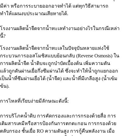
มีค่า หรือการระบายออกอาจทำได้ แต่ทุกวิธีสามารถ
ทำให้แผนงบประมาณเสียหายได้.
โรงงานผลิตน้ำจืดจากน้ำทะเลทำงานอย่างไรในกรณีเหล่า
นี้?
โรงงานผลิตน้ำจืดจากน้ำทะเลในปัจจุบันหลายแห่งใช้
กระบวนการออสโมซิสแบบย้อนกลับ (Reverse Osmosis) ใน
การผลิตน้ำจืด น้ำดิบจะถูกบำบัดเบื้องต้น เพิ่มความดัน
แล้วถูกดันผ่านเยื่อกึ่งซึมผ่านได้ ซึ่งจะทำให้น้ำถูกแยกออก
เป็นน้ำที่ซึมผ่านเยื่อได้ (น้ำจืด) และน้ำที่มีเกลือสูง (น้ำเข้ม
ข้น).
การไหลที่เรียบง่ายมีลักษณะดังนี้:
การบริโภคน้ำดิบ การคัดกรองและการกรองด้วยสื่อ การ
เติมสารเคมีหรือสารป้องกันการตกตะกอน การกรองด้วย
ตลับกรอง ชั้นเยื่อ RO ความดันสูง การกู้คืนพลังงาน เมื่อ