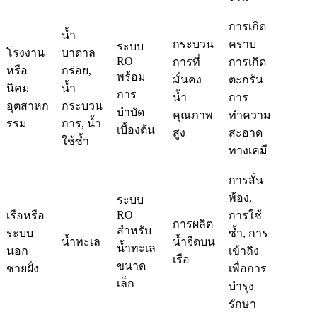
การเกิด
น้ำ
กระบวน
คราบ
ระบบ
โรงงาน
บาดาล
RO
การที่
การเกิด
หรือ
กร่อย,
พร้อม
มั่นคง
ตะกรัน
นิคม
น้ำ
การ
น้ำ
การ
อุตสาหก
กระบวน
บำบัด
คุณภาพ
ทำความ
รรม
การ, น้ำ
เบื้องต้น
สูง
สะอาด
ใช้ซ้ำ
ทางเคมี
การสั่น
พ้อง,
ระบบ
RO
เรือหรือ
การใช้
การผลิต
สำหรับ
ระบบ
ซ้ำ, การ
น้ำทะเล
น้ำจืดบน
น้ำทะเล
นอก
เข้าถึง
เรือ
ขนาด
ชายฝั่ง
เพื่อการ
เล็ก
บำรุง
รักษา