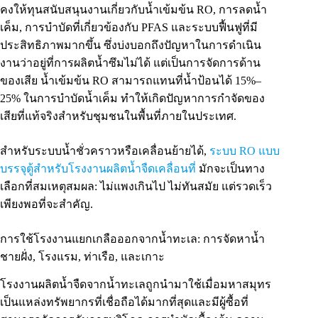
คงให้ทุนสนับสนุนงานเกี่ยวกับน้ำเข้มข้น RO, การลดน้ำ
เค็ม, การบำบัดที่เกี่ยวข้องกับ PFAS และระบบฟื้นฟูที่มี
ประสิทธิภาพมากขึ้น ซึ่งบ่งบอกถึงปัญหาในการดำเนิน
งานว่าอยู่ที่การผลิตน้ำซึมไม่ได้ แต่เป็นการจัดการด้าน
ของเสีย น้ำเข้มข้น RO สามารถแทนที่น้ำป้อนได้ 15%–
25% ในการบำบัดน้ำเค็ม ทำให้เกิดปัญหาการกำจัดของ
เสียที่แท้จริงสำหรับชุมชนในพื้นที่ภายในประเทศ.
สำหรับระบบน้ำชั่วคราวหรือเคลื่อนย้ายได้,
ระบบ RO แบบ
บรรจุตู้สำหรับโรงงานผลิตน้ำจืดเคลื่อนที่
มักจะเป็นทาง
เลือกที่สมเหตุสมผล: ไม่แพงเกินไป ไม่ทันสมัย แต่รวดเร็ว
เพียงพอที่จะสำคัญ.
การใช้โรงงานแยกเกลือออกจากน้ำทะเล: การจัดหาน้ำ
ชายฝั่ง, โรงแรม, ท่าเรือ, และเกาะ
โรงงานผลิตน้ำจืดจากน้ำทะเลถูกนำมาใช้เมื่อมหาสมุทร
เป็นแหล่งทรัพยากรที่เชื่อถือได้มากที่สุดและมีผู้ซื้อที่