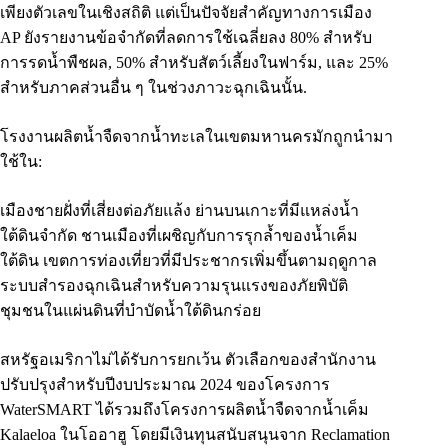
เพียงตัวเลขในเชิงสถิติ แต่เป็นปัจจัยสำคัญทางการเมือง
AP ยังรายงานข้อจำกัดที่ลดการใช้เฉลี่ยลง 80% สำหรับ
การรดน้ำพืชผล, 50% สำหรับสัตว์เลี้ยงในฟาร์ม, และ 25%
สำหรับภาคส่วนอื่น ๆ ในช่วงภาวะฉุกเฉินนั้น.
โรงงานผลิตน้ำจืดจากน้ำทะเลในเขตมหานครมักถูกนำมา
ใช้ใน:
เมืองชายฝั่งที่เสี่ยงต่อภัยแล้ง ย่านบนเกาะที่มีแหล่งน้ำ
ใต้ดินจำกัด ชานเมืองที่เผชิญกับการรุกล้ำของน้ำเค็ม
ใต้ดิน เขตการท่องเที่ยวที่มีประชากรเพิ่มขึ้นตามฤดูกาล
ระบบสำรองฉุกเฉินสำหรับความรุนแรงของภัยพิบัติ
ชุมชนในแผ่นดินที่บำบัดน้ำใต้ดินกร่อย
สหรัฐอเมริกาไม่ได้รับการยกเว้น ตัวเลือกของสำนักงาน
ปรับปรุงสำหรับปีงบประมาณ 2024 ของโครงการ
WaterSMART ได้รวมถึงโครงการผลิตน้ำจืดจากน้ำเค็ม
Kalaeloa ในโออาฮู โดยมีเงินทุนสนับสนุนจาก Reclamation