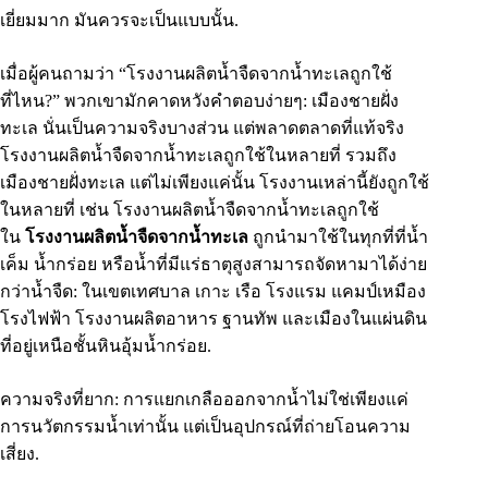
เยี่ยมมาก มันควรจะเป็นแบบนั้น.
เมื่อผู้คนถามว่า “โรงงานผลิตน้ำจืดจากน้ำทะเลถูกใช้
ที่ไหน?” พวกเขามักคาดหวังคำตอบง่ายๆ: เมืองชายฝั่ง
ทะเล นั่นเป็นความจริงบางส่วน แต่พลาดตลาดที่แท้จริง
โรงงานผลิตน้ำจืดจากน้ำทะเลถูกใช้ในหลายที่ รวมถึง
เมืองชายฝั่งทะเล แต่ไม่เพียงแค่นั้น โรงงานเหล่านี้ยังถูกใช้
ในหลายที่ เช่น โรงงานผลิตน้ำจืดจากน้ำทะเลถูกใช้
ใน
โรงงานผลิตน้ำจืดจากน้ำทะเล
ถูกนำมาใช้ในทุกที่ที่น้ำ
เค็ม น้ำกร่อย หรือน้ำที่มีแร่ธาตุสูงสามารถจัดหามาได้ง่าย
กว่าน้ำจืด: ในเขตเทศบาล เกาะ เรือ โรงแรม แคมป์เหมือง
โรงไฟฟ้า โรงงานผลิตอาหาร ฐานทัพ และเมืองในแผ่นดิน
ที่อยู่เหนือชั้นหินอุ้มน้ำกร่อย.
ความจริงที่ยาก: การแยกเกลือออกจากน้ำไม่ใช่เพียงแค่
การนวัตกรรมน้ำเท่านั้น แต่เป็นอุปกรณ์ที่ถ่ายโอนความ
เสี่ยง.