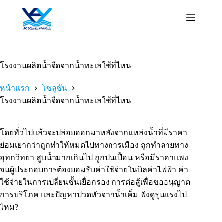
ข้าม
ไป
ยัง
เนื้อหา
โรงงานผลิตน้ำจืดจากน้ำทะเลใช้ที่ไหน
หน้าแรก
โซลูชัน
โรงงานผลิตน้ำจืดจากน้ำทะเลใช้ที่ไหน
โดยทั่วไปแล้วจะปล่อยออกมาหลังจากแหล่งน้ำที่มีราคา
ย่อมเยากว่าถูกทำให้หมดไปทางการเมือง ถูกทำลายทาง
อุทกวิทยา สูบน้ำมากเกินไป ถูกปนเปื้อน หรือมีราคาแพง
จนผู้ประกอบการต้องยอมรับค่าใช้จ่ายในบิลค่าไฟฟ้า ค่า
ใช้จ่ายในการเปลี่ยนชั้นเยื่อกรอง การต่อสู้เพื่อขออนุญาต
การบริโภค และปัญหาปวดหัวจากน้ำเค็ม ฟังดูรุนแรงไป
ไหม?