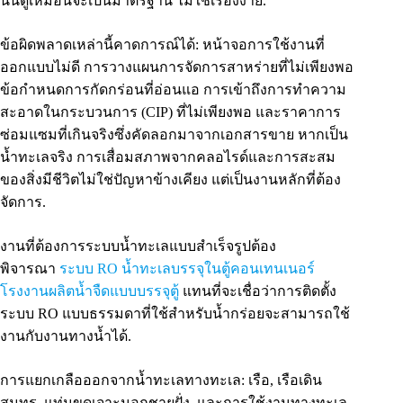
นั่นดูเหมือนจะเป็นมาตรฐาน ไม่ใช่เรื่องง่าย.
ข้อผิดพลาดเหล่านี้คาดการณ์ได้: หน้าจอการใช้งานที่
ออกแบบไม่ดี การวางแผนการจัดการสาหร่ายที่ไม่เพียงพอ
ข้อกำหนดการกัดกร่อนที่อ่อนแอ การเข้าถึงการทำความ
สะอาดในกระบวนการ (CIP) ที่ไม่เพียงพอ และราคาการ
ซ่อมแซมที่เกินจริงซึ่งคัดลอกมาจากเอกสารขาย หากเป็น
น้ำทะเลจริง การเสื่อมสภาพจากคลอไรด์และการสะสม
ของสิ่งมีชีวิตไม่ใช่ปัญหาข้างเคียง แต่เป็นงานหลักที่ต้อง
จัดการ.
งานที่ต้องการระบบน้ำทะเลแบบสำเร็จรูปต้อง
พิจารณา
ระบบ RO น้ำทะเลบรรจุในตู้คอนเทนเนอร์
โรงงานผลิตน้ำจืดแบบบรรจุตู้
แทนที่จะเชื่อว่าการติดตั้ง
ระบบ RO แบบธรรมดาที่ใช้สำหรับน้ำกร่อยจะสามารถใช้
งานกับงานทางน้ำได้.
การแยกเกลือออกจากน้ำทะเลทางทะเล: เรือ, เรือเดิน
สมุทร, แท่นขุดเจาะนอกชายฝั่ง, และการใช้งานทางทะเล