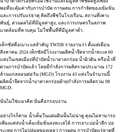
น้ำบาดาลกร่อยพร้อมใช้งานและมีมูลค่าพืชผลสูงเพียง
พอที่จะคุ้มค่ากับการบำบัด การผสม การกำจัดของเข้มข้น
และการปรับแร่ธาตุ คิดถึงพืชในโรงเรือน, สถานที่เพาะ
พันธุ์, สวนผลไม้ที่มีมูลค่าสูง, และการเกษตรในสภาพ
แวดล้อมที่ควบคุม ไม่ใช่พื้นที่ที่มีมูลค่าต่ำ.
เท็กซัสคือเบาะแสสำคัญ TWDB รายงานว่า ตั้งแต่เดือน
สิงหาคม 2024 เท็กซัสมีโรงงานผลิตน้ำจืดจากน้ำทะเล 60
แห่งในเขตเมืองที่บำบัดน้ำบาดาลกร่อย น้ำผิวดิน หรือน้ำที่
ผ่านการบำบัดแล้ว โดยมีกำลังการผลิตรวมประมาณ 172
ล้านแกลลอนต่อวัน (MGD) โรงงาน 43 แห่งในจำนวนนี้
ผลิตน้ำจืดจากน้ำบาดาลกร่อยด้วยกำลังการผลิตรวม 98
MGD.
นั่นไม่ใช่แนวคิด นั่นคือกรอบงาน.
อย่างไรก็ตาม น้ำเค็มในแผ่นดินนั้นไม่น่าดู คุณไม่สามารถ
เพียงแค่ส่งน้ำเค็มเข้มข้นลงทะเลได้ การเจาะบ่อน้ำลึก บ่อ
ระเหย การไม่ปล่อยของเหลว การผสม การบำบัดแร่ธาตุที่