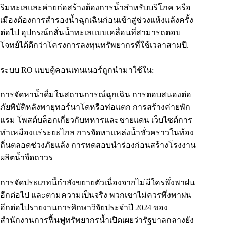
ริมทะเลและค่ายก่อสร้างต้องการน้ำสำหรับบริโภค หรือ
เมืองต้องการสำรองน้ำฉุกเฉินก่อนเข้าสู่ช่วงแห้งแล้งครั้ง
ต่อไป อุปกรณ์กลั่นน้ำทะเลแบบเคลื่อนที่สามารถตอบ
โจทย์ได้ดีกว่าโครงการลงทุนทรัพยากรที่ใช้เวลาสามปี.
ระบบ RO แบบตู้คอนเทนเนอร์ถูกนำมาใช้ใน:
การจัดหาน้ำดื่มในสถานการณ์ฉุกเฉิน การตอบสนองต่อ
ภัยพิบัติหลังพายุทอร์นาโดหรือท่อแตก การสร้างค่ายพัก
แรม โพสต์บล็อกเกี่ยวกับทหารและชายแดน เว็บไซต์การ
ทำเหมืองแร่ระยะไกล การจัดหาแหล่งน้ำชั่วคราวในท้อง
ถิ่นตลอดช่วงภัยแล้ง การทดสอบนำร่องก่อนสร้างโรงงาน
ผลิตน้ำจืดถาวร
การจัดประเภทนี้กำลังขยายตัวเนื่องจากไม่มีใครพึ่งพาฝน
อีกต่อไป และตามความเป็นจริง พวกเขาไม่ควรพึ่งพาฝน
อีกต่อไปรายงานการศึกษาวิจัยประจำปี 2024 ของ
สำนักงานการฟื้นฟูทรัพยากรน้ำเปิดเผยว่ารัฐบาลกลางยัง