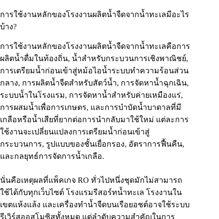
การใช้งานหลักของโรงงานผลิตน้ำจืดจากน้ำทะเลมีอะไร
บ้าง?
การใช้งานหลักของโรงงานผลิตน้ำจืดจากน้ำทะเลคือการ
ผลิตน้ำดื่มในท้องถิ่น, น้ำสำหรับกระบวนการเชิงพาณิชย์,
การเตรียมน้ำก่อนเข้าสู่หม้อไอน้ำระบบทำความร้อนส่วน
กลาง, การผลิตน้ำจืดสำหรับสัตว์น้ำ, การจัดหาน้ำฉุกเฉิน,
ระบบน้ำในโรงแรม, การจัดหาน้ำสำหรับค่ายเหมืองแร่,
การผสมน้ำเพื่อการเกษตร, และการบำบัดน้ำบาดาลที่มี
เกลือหรือน้ำเสียที่ยากต่อการนำกลับมาใช้ใหม่ แต่ละการ
ใช้งานจะเปลี่ยนแปลงการเตรียมน้ำก่อนเข้าสู่
กระบวนการ, รูปแบบของชั้นเยื่อกรอง, อัตราการฟื้นคืน,
และกลยุทธ์การจัดการน้ำเกลือ.
นั่นคือเหตุผลที่แพ็คเกจ RO ทั่วไปหนึ่งชุดมักไม่สามารถ
ใช้ได้กับทุกเว็บไซต์ โรงแรมรีสอร์ทน้ำทะเล โรงงานใน
เขตแห้งแล้ง และเครื่องทำน้ำจืดบนเรือยอชต์อาจใช้ระบบ
รีเวิร์สออสโมซิสทั้งหมด แต่ลำดับความสำคัญในการ