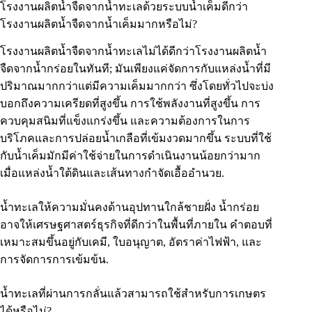
โรงงานผลิตน้ำจืดจากน้ำทะเลด้วยระบบน้ำเค็มดีกว่า
โรงงานผลิตน้ำจืดจากน้ำเค็มมากหรือไม่?
โรงงานผลิตน้ำจืดจากน้ำทะเลไม่ได้ดีกว่าโรงงานผลิตน้ำ
จืดจากน้ำกร่อยในทันที; มันเพียงแค่จัดการกับแหล่งน้ำที่มี
ปริมาณมากกว่าแต่มีความเค็มมากกว่า ซึ่งโดยทั่วไปจะบ่ง
บอกถึงความเครียดที่สูงขึ้น การใช้พลังงานที่สูงขึ้น การ
ควบคุมสนิมที่แข็งแกร่งขึ้น และความต้องการในการ
บริโภคและการปล่อยน้ำเกลือที่เข้มงวดมากขึ้น ระบบที่ใช้
กับน้ำเค็มมักมีค่าใช้จ่ายในการดำเนินงานน้อยกว่ามาก
เมื่อแหล่งน้ำใต้ดินและเส้นทางกำจัดเอื้ออำนวย.
น้ำทะเลให้ความมั่นคงด้านอุปทานใกล้ชายฝั่ง น้ำกร่อย
อาจให้เศรษฐศาสตร์ธุรกิจที่ดีกว่าในพื้นที่ภายใน คำตอบที่
เหมาะสมขึ้นอยู่กับเคมี, ใบอนุญาต, อัตราค่าไฟฟ้า, และ
การจัดการการเข้มข้น.
น้ำทะเลที่ผ่านการกลั่นแล้วสามารถใช้สำหรับการเกษตร
ได้หรือไม่?