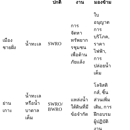
ปกติ
งาน
มองข้าม
ใบ
อนุญาต
การ
การ
จัดหา
บริโภค,
เมือง
ทรัพยาก
SWRO
น้ำทะเล
ราคา
ชายฝั่ง
รชุมชน
ไฟฟ้า,
เพื่อต้าน
การ
ภัยแล้ง
ปล่อยน้ำ
เค็ม
โลจิสติ
กส์, ชิ้น
น้ำทะเล
แหล่งน้ำ
ส่วนเพิ่ม
ย่าน
หรือน้ำ
SWRO/
ใต้ดินที่มี
เติม, การ
BWRO
เกาะ
บาดาล
ข้อจำกัด
ฝึกอบรม
เค็ม
ผู้ปฏิบัติ
งาน