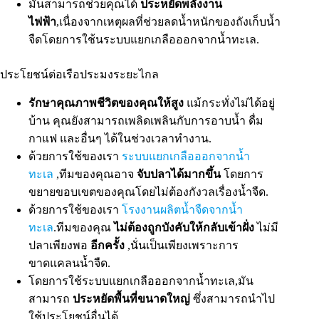
มันสามารถช่วยคุณได้
ประหยัดพลังงาน
ไฟฟ้า
,เนื่องจากเหตุผลที่ช่วยลดน้ำหนักของถังเก็บน้ำ
จืดโดยการใช้นระบบแยกเกลือออกจากน้ำทะเล.
ประโยชน์ต่อเรือประมงระยะไกล
รักษาคุณภาพชีวิตของคุณให้สูง
แม้กระทั่งไม่ได้อยู่
บ้าน คุณยังสามารถเพลิดเพลินกับการอาบน้ำ ดื่ม
กาแฟ และอื่นๆ ได้ในช่วงเวลาทำงาน.
ด้วยการใช้ของเรา
ระบบแยกเกลือออกจากน้ำ
ทะเล
,ทีมของคุณอาจ
จับปลาได้มากขึ้น
โดยการ
ขยายขอบเขตของคุณโดยไม่ต้องกังวลเรื่องน้ำจืด.
ด้วยการใช้ของเรา
โรงงานผลิตน้ำจืดจากน้ำ
ทะเล
.ทีมของคุณ
ไม่ต้องถูกบังคับให้กลับเข้าฝั่ง
ไม่มี
ปลาเพียงพอ
อีกครั้ง
,นั่นเป็นเพียงเพราะการ
ขาดแคลนน้ำจืด.
โดยการใช้ระบบแยกเกลือออกจากน้ำทะเล,มัน
สามารถ
ประหยัดพื้นที่ขนาดใหญ่
ซึ่งสามารถนำไป
ใช้ประโยชน์อื่นได้.