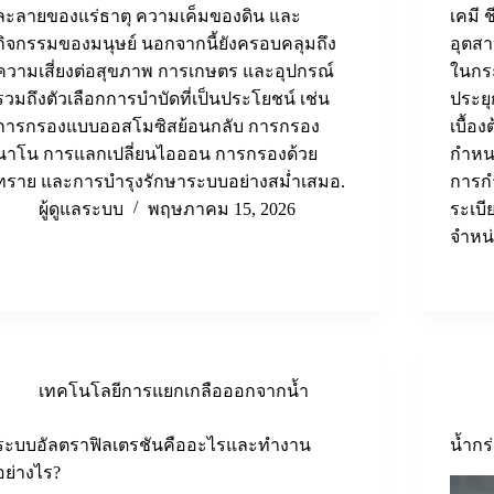
ละลายของแร่ธาตุ ความเค็มของดิน และ
เคมี 
กิจกรรมของมนุษย์ นอกจากนี้ยังครอบคลุมถึง
อุตส
ความเสี่ยงต่อสุขภาพ การเกษตร และอุปกรณ์
ในกร
รวมถึงตัวเลือกการบำบัดที่เป็นประโยชน์ เช่น
ประยุ
การกรองแบบออสโมซิสย้อนกลับ การกรอง
เบื้อ
นาโน การแลกเปลี่ยนไอออน การกรองด้วย
กำหน
ทราย และการบำรุงรักษาระบบอย่างสม่ำเสมอ.
การกำ
ผู้ดูแลระบบ
พฤษภาคม 15, 2026
ระเบี
จำหน่
เทคโนโลยีการแยกเกลือออกจากน้ำ
ระบบอัลตราฟิลเตรชันคืออะไรและทำงาน
น้ำกร
อย่างไร?