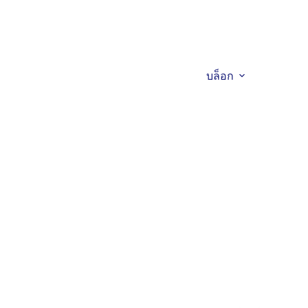
+86 189 
างหยู เมืองกว่างโจว มณฑลกวางตุ้ง 511436 ประเทศจีน
ฑ์
โครงการ
การประยุกต์ใช้
บล็อก
ติดต่