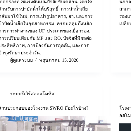
เยื่อกรองที่ใช้แรงดันเป็นปัจจัยขับเคลื่อน โดยใช้
นอกจา
สำหรับการบำบัดน้ำให้บริสุทธิ์, การนำน้ำเสีย
สามา
กลับมาใช้ใหม่, การแปรรูปอาหาร, ยา, และการ
รองแบ
บำบัดน้ำเสียในอุตสาหกรรม. ครอบคลุมถึงหลัก
เปลี่
การการทำงานของ UF, ประเภทของเยื่อกรอง,
การเปรียบเทียบกับ MF และ RO, ปัจจัยที่มีผลต่อ
ประสิทธิภาพ, การป้องกันการอุดตัน, และการ
บำรุงรักษาประจำวัน.
ผู้ดูแลระบบ
พฤษภาคม 15, 2026
ระบบรีเวิร์สออสโมซิส
ส่วนประกอบของโรงงาน SWRO มีอะไรบ้าง?
โรงงา
อสโมซ