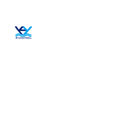
ข้าม
เลขที่ 4 ถนนซื่อเจียวจู่ ถนนตู่โข่ว เมืองซินเจา เขตฝ
ไป
technical@kysearo.com
ยัง
เนื้อหา
หน้าแรก
เกี่ยวกับ
ผลิตภัณ
บล็อก