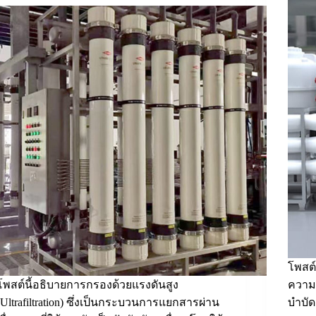
โพสต์
โพสต์นี้อธิบายการกรองด้วยแรงดันสูง
ความเ
(Ultrafiltration) ซึ่งเป็นกระบวนการแยกสารผ่าน
บำบัด