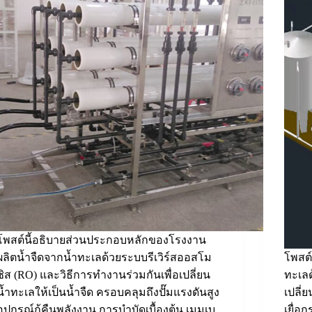
โพสต์นี้อธิบายส่วนประกอบหลักของโรงงาน
ผลิตน้ำจืดจากน้ำทะเลด้วยระบบรีเวิร์สออสโม
โพสต์
ซิส (RO) และวิธีการทำงานร่วมกันเพื่อเปลี่ยน
ทะเลด
น้ำทะเลให้เป็นน้ำจืด ครอบคลุมถึงปั๊มแรงดันสูง
เปลี่
อุปกรณ์กู้คืนพลังงาน การบำบัดเบื้องต้น เมมเบ
เยื่อ