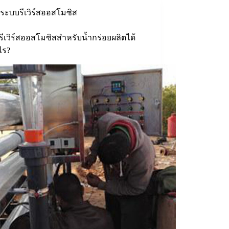
ระบบรีเวิร์สออสโมซิส
ีเวิร์สออสโมซิสสำหรับน้ำกร่อยผลิตได้
ไร?