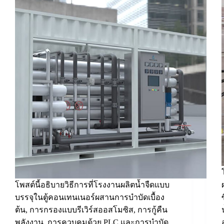
โพสต์นี้อธิบายวิธีการที่โรงงานผลิตน้ำจืดแบบ
บรรจุในตู้คอนเทนเนอร์ผสานการบำบัดเบื้อง
ต้น, การกรองแบบรีเวิร์สออสโมซิส, การกู้คืน
พลังงาน, การควบคุมด้วย PLC และการบำบัด