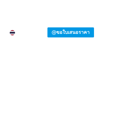
9155 0318
ขอใบเสนอราคา
TH
อ