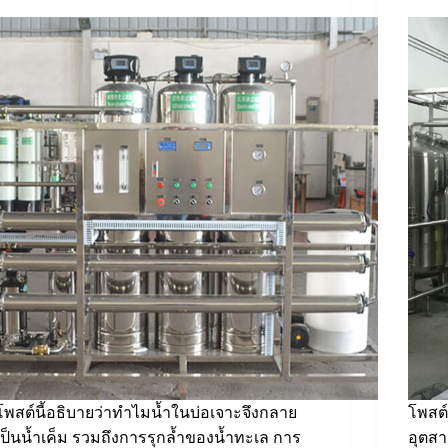
โพสต์นี้อธิบายว่าทำไมน้ำในบ่อเจาะจึงกลาย
โพสต์
เป็นน้ำเค็ม รวมถึงการรุกล้ำของน้ำทะเล การ
อุตส