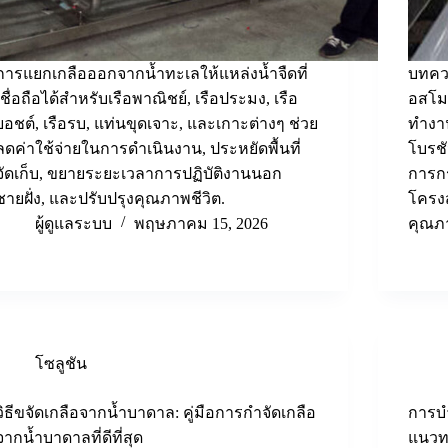
การแยกเกลือออกจากน้ำทะเลให้แหล่งน้ำจืดที่
บทควา
เชื่อถือได้สำหรับเรือพาณิชย์, เรือประมง, เรือ
อสโม
ยอชต์, เรือรบ, แท่นขุดเจาะ, และเกาะต่างๆ ช่วย
ทำงา
ลดค่าใช้จ่ายในการดำเนินงาน, ประหยัดพื้นที่
โบรชั
จัดเก็บ, ขยายระยะเวลาการปฏิบัติงานนอก
การก
ชายฝั่ง, และปรับปรุงคุณภาพชีวิต.
โครง
ผู้ดูแลระบบ
พฤษภาคม 15, 2026
คุณภา
โซลูชัน
วิธีขจัดเกลือจากน้ำบาดาล: คู่มือการกำจัดเกลือ
การบำ
จากน้ำบาดาลที่ดีที่สุด
แนวทาง