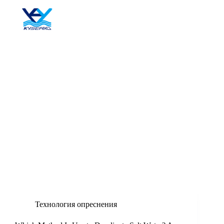
Перейти
к
сути
Блог
Технология опреснения