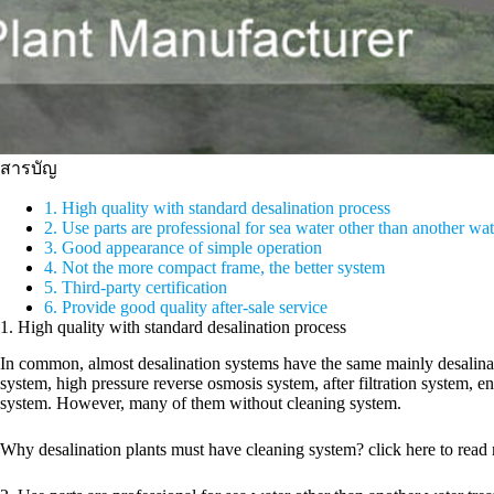
สารบัญ
1. High quality with standard desalination process
2. Use parts are professional for sea water other than another wat
3. Good appearance of simple operation
4. Not the more compact frame, the better system
5. Third-party certification
6. Provide good quality after-sale service
1. High quality with standard desalination process
In common, almost desalination systems have the same mainly desalinat
system, high pressure reverse osmosis system, after filtration system, e
system. However, many of them without cleaning system.
Why desalination plants must have cleaning system? click here to read