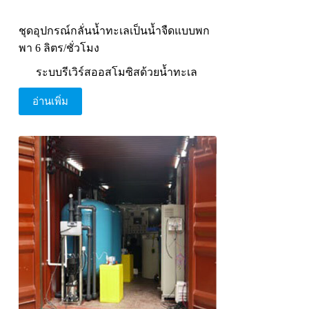
ชุดอุปกรณ์กลั่นน้ำทะเลเป็นน้ำจืดแบบพก
พา 6 ลิตร/ชั่วโมง
ระบบรีเวิร์สออสโมซิสด้วยน้ำทะเล
อ่านเพิ่ม