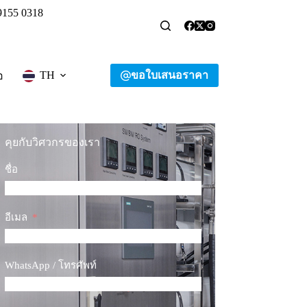
9155 0318
ขอใบเสนอราคา
TH
อ
คุยกับวิศวกรของเรา
ชื่อ
อีเมล
WhatsApp / โทรศัพท์