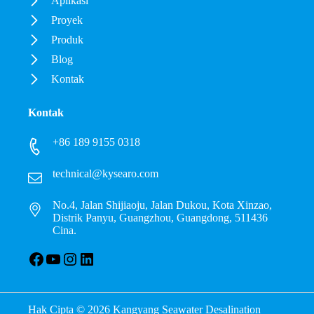
Aplikasi
Proyek
Produk
Blog
Kontak
Kontak
+86 189 9155 0318
technical@kysearo.com
No.4, Jalan Shijiaoju, Jalan Dukou, Kota Xinzao,
Distrik Panyu, Guangzhou, Guangdong, 511436
Cina.
Facebook
YouTube
Instagram
LinkedIn
Hak Cipta © 2026 Kangyang Seawater Desalination