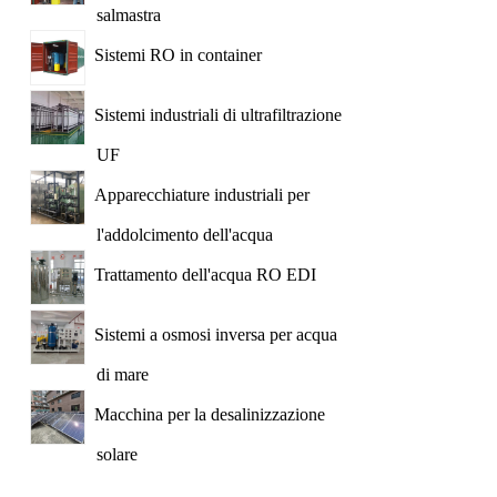
salmastra
Sistemi RO in container
Sistemi industriali di ultrafiltrazione
UF
Apparecchiature industriali per
l'addolcimento dell'acqua
Trattamento dell'acqua RO EDI
Sistemi a osmosi inversa per acqua
di mare
Macchina per la desalinizzazione
solare