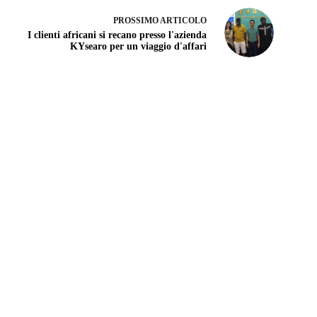
PROSSIMO
ARTICOLO
I clienti africani si recano presso l'azienda
KYsearo per un viaggio d'affari