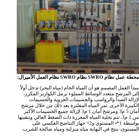
محطة عمل نظام SWRO نظام SWRO نظام العمل الأميرال:
مبدأ العمل المصمم هو أن المياه الخام (مياه البحر) تدخل أولاً
إلى المرشح متعدد الوسائط المملوء برمل الكوارتز المكرر،
لإزالة الصدأ والرواسب والجسيمات الغروية والجسيمات
الكبيرة الأخرى. تمر المياه المفلترة بعد ذلك من خلال مرشح
أمان 5 م3 ومرشح أمان 1 م3 لإزالة جميع الجسيمات الأكبر
من 1 م3. تتم تحلية المياه المعززة ذات الضغط العالي وتنقيتها
ش
𞸍
بواسطة 1
المستوى و2
جهاز التناضح العكسي على
المستوى، ينتج في النهاية مياه منزلية ومياه صالحة للشرب.