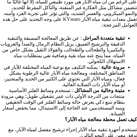
على الرغم من أن مياه الآبار هي مورد طبيعي للمياه، إلا أنها غالبًا ما
تتضمن مشاكل مثل العكارة غير المتقنة، والتآكل المفرط للحديد،
والنمو الميكروبي، والعسر الشديد، والتي تؤثر على تجربة الفرد وأمنه.
تعمل معدات تنقية مياه الآبار KYsearo على وجه التحديد على حل هذه
العوامل المزعجة:.
تنقية متعددة المراحل
: عن طريق المعالجة المسبقة والتنقية
الدقيقة والترشيح العميق، يزيل النظام الرمال والصدأ والغرويات
والبكتيريا والطحالب والطحالب والفولاذ الثقيل بشكل خاص من
المياه، مما ينتج عنه مياه نقية وصافية تفي بمتطلبات مياه
الاستهلاك الكحولي.
مرونة عالية
: يمكنه التكيف مع نوعية المياه المختلفة للآبار في
المناطق المختلفة، ومعالجة مياه الآبار عالية الرطوبة بشكل
فعال، ومياه الآبار التي تحتوي على الكثير من الحديد والمنجنيز،
أو مياه الآبار ذات الصلابة العالية.
متينة وخالية من المشاكل
: تستخدم وسائط الفلتر الأساسية
منتجات من الدرجة الأولى ذات عمر تشغيلي طويل؛ وهي مزودة
بنظام تتبع ذكي يعرض حالة وسائط الفلتر في الوقت الحقيقي
وينبه المستخدمين عند الحاجة إلى الاستبدال، مما يخفض أسعار
الصيانة.
كيف تعمل محطة معالجة مياه الآبار؟
تستخدم أجهزة تنقية مياه الآبار إجراء ترشيح مفصل لمياه الآبار، مع
تدفق معين على النحو التالي:.