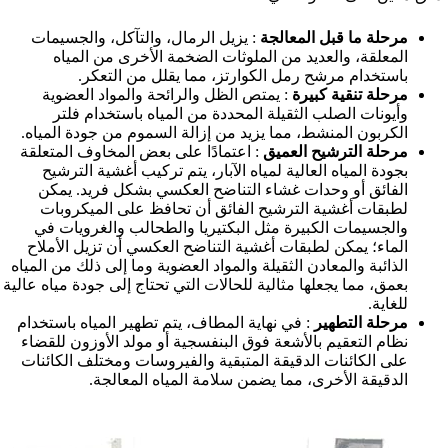
مرحلة ما قبل المعالجة
: يزيل الرمال، والتآكل، والجسيمات
المعلقة، والعديد من الملوثات الضخمة الأخرى من المياه
باستخدام مرشح رمل الكوارتز، مما يقلل من التعكر.
مرحلة تنقية كبيرة
: يمتص الظل والرائحة والمواد العضوية
وأيونات الصلب الثقيلة المحددة من المياه باستخدام فلتر
الكربون المنشط، مما يزيد من إزالة السموم من جودة المياه.
مرحلة الترشيح العميق
: اعتمادًا على بعض المخاوف المتعلقة
بجودة المياه العالية لمياه الآبار، يتم تركيب أغشية الترشيح
الفائق أو وحدات غشاء التناضح العكسي بشكل فريد. يمكن
لطبقات أغشية الترشيح الفائق أن تحافظ على الميكروبات
والجسيمات الكبيرة مثل البكتيريا والطحالب والغرويات في
الماء؛ يمكن لطبقات أغشية التناضح العكسي أن تزيل الأملاح
الذائبة والمعادن الثقيلة والمواد العضوية وما إلى ذلك من المياه
بعمق، مما يجعلها مثالية للحالات التي تحتاج إلى جودة مياه عالية
للغاية.
مرحلة التطهير
: في نهاية المطاف، يتم تطهير المياه باستخدام
نظام التعقيم بالأشعة فوق البنفسجية أو مولد الأوزون للقضاء
على الكائنات الدقيقة المتبقية والفيروسات ومختلف الكائنات
الدقيقة الأخرى، مما يضمن سلامة المياه المعالجة.