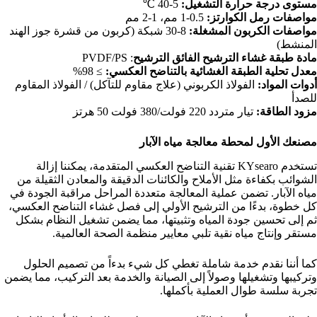
مستوى درجة حرارة التشغيل:
5-40 ℃
مواصفات رمل الكوارتز:
0.5-1 مم، 1-2 مم
مواصفات الكربون المشغلة:
8-30 شبكة (كربون من قشرة جوز الهند
المنشط)
مادة طبقة غشاء الترشيح الفائق الترشيح
: PVDF/PS
معدل تحلية الطبقة الغشائية بالتناضح العكسي:
≥ 98%
أدوات المواد:
الفولاذ الكربوني (علاج مقاوم للتآكل) / الفولاذ المقاوم
للصدأ
مزود الطاقة:
تيار متردد 220 فولت/380 فولت 50 هرتز
مصنعك الأول لمحطة معالجة مياه الآبار
تستخدم KYsearo تقنية التناضح العكسي المتقدمة، يمكننا إزالة
الشوائب بكفاءة مثل الأملاح والكائنات الدقيقة والمعادن الثقيلة من
مياه الآبار. تضمن عملية المعالجة متعددة المراحل مراقبة الجودة في
كل خطوة، بدءًا من الترشيح الأولي إلى فصل غشاء التناضح العكسي،
ثم إلى تحسين جودة المياه وتثبيتها، مما يضمن تشغيل النظام بشكل
مستقر وإنتاج مياه نقية تلبي معايير منظمة الصحة العالمية.
كما أننا نقدم خدمة شاملة تغطي كل شيء بدءاً من تصميم الحلول
وتركيبها وتشغيلها وصولاً إلى الصيانة والخدمة بعد التركيب، مما يضمن
تجربة سلسة طوال العملية بأكملها.