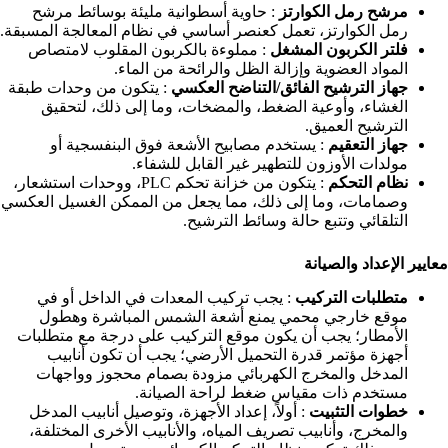
مرشح رمل الكوارتز
: حاوية أسطوانية مليئة بوسائط مرشح
رمل الكوارتز، تعمل كعنصر أساسي في نظام المعالجة المسبقة.
فلتر الكربون المشغل
: مملوءة بالكربون المقلوب لامتصاص
المواد العضوية وإزالة الظل والرائحة من الماء.
جهاز الترشيح الفائق/التناضح العكسي
: يتكون من وحدات طبقة
الغشاء، وأوعية الضغط، والمضخات، وما إلى ذلك، لتحقيق
الترشيح العميق.
جهاز التعقيم
: يستخدم مصابيح الأشعة فوق البنفسجية أو
مولدات الأوزون للتطهير غير القابل للشفاء.
نظام التحكم
: يتكون من خزانة تحكم PLC، ووحدات استشعار،
وصمامات، وما إلى ذلك، مما يجعل من الممكن الغسيل العكسي
التلقائي وتتبع حالة وسائط الترشيح.
معايير الإعداد والصيانة
متطلبات التركيب
: يجب تركيب المعدات في الداخل أو في
موقع خارجي محمي يمنع أشعة الشمس المباشرة وهطول
الأمطار؛ يجب أن يكون موقع التركيب على درجة مع متطلبات
أجهزة مؤتمر قدرة التحميل الأرضي؛ يجب أن تكون أنابيب
المدخل والمخرج الكهربائي مزودة بصمام محجوز وواجهات
مستخدم ذات مقياس ضغط لراحة الصيانة.
خطوات التثبيت
: أولاً، إعداد الأجهزة، وتوصيل أنابيب المدخل
والمخرج، وأنابيب تصريف المياه، والأنابيب الأخرى المختلفة،