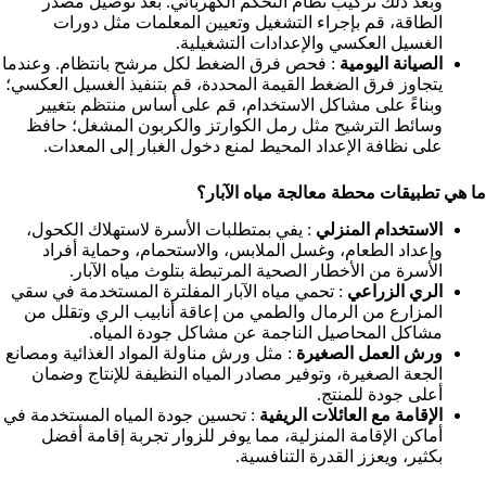
وبعد ذلك تركيب نظام التحكم الكهربائي. بعد توصيل مصدر
الطاقة، قم بإجراء التشغيل وتعيين المعلمات مثل دورات
الغسيل العكسي والإعدادات التشغيلية.
الصيانة اليومية
: فحص فرق الضغط لكل مرشح بانتظام. وعندما
يتجاوز فرق الضغط القيمة المحددة، قم بتنفيذ الغسيل العكسي؛
وبناءً على مشاكل الاستخدام، قم على أساس منتظم بتغيير
وسائط الترشيح مثل رمل الكوارتز والكربون المشغل؛ حافظ
على نظافة الإعداد المحيط لمنع دخول الغبار إلى المعدات.
ما هي تطبيقات محطة معالجة مياه الآبار؟
الاستخدام المنزلي
: يفي بمتطلبات الأسرة لاستهلاك الكحول،
وإعداد الطعام، وغسل الملابس، والاستحمام، وحماية أفراد
الأسرة من الأخطار الصحية المرتبطة بتلوث مياه الآبار.
الري الزراعي
: تحمي مياه الآبار المفلترة المستخدمة في سقي
المزارع من الرمال والطمي من إعاقة أنابيب الري وتقلل من
مشاكل المحاصيل الناجمة عن مشاكل جودة المياه.
ورش العمل الصغيرة
: مثل ورش مناولة المواد الغذائية ومصانع
الجعة الصغيرة، وتوفير مصادر المياه النظيفة للإنتاج وضمان
أعلى جودة للمنتج.
الإقامة مع العائلات الريفية
: تحسين جودة المياه المستخدمة في
أماكن الإقامة المنزلية، مما يوفر للزوار تجربة إقامة أفضل
بكثير، ويعزز القدرة التنافسية.