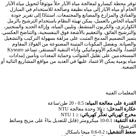
توفر محطة كيسارو لمعالجة مياه الآبار حلاً موثوقاً لتحويل مياه الآبار
الخام أو مياه الآبار إلى مياه نظيفة وصالحة للاستخدام في المنازل
والفنادق والمزارع والمصانع والمجتمعات. استنادًا إلى تقرير جودة
المياه الخاص بالعميل، يمكن تهيئة النظام باستخدام الترشيح بالرمل
الكوارتزي، والكربون المنشط، وتليين المياه، وإزالة الحديد والمنجنيز،
والترشيح الفائق، والتعقيم بالأشعة فوق البنفسجية، والتناضح العكسي.
يتميز التصميم المدمج المثبت على مزلقة بسهولة التركيب والتشغيل
والصيانة. وبفضل المكونات المتينة المصنوعة من الفولاذ المقاوم
للصدأ، والتحكم الأوتوماتيكي وأداء التنقية المستقر، تساعد Kysearo
المستخدمين على تقليل الشوائب وحماية المعدات وتأمين إمدادات
مياه يومية يمكن الاعتماد عليها في العديد من مواقع المشاريع النائية أو
الصعبة.
المعلمات الفنية
القدرة على معالجة المياه:
0.5 - 20 طن/ساعة
عكارة المدخل:
≤ 30 وحدة معالجة NTU
مخرج كهربائي تعكُّر كهربائي:
≤ 1 NTU
دقة التنقية:
0.1-10 ميكرومتر (قابل للتعديل بناءً على مزيج وسائط
الترشيح)
ضغط التشغيل:
0.2-0.6 ميجا باسكال