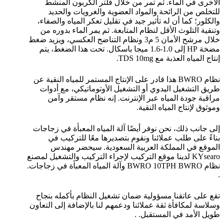
الأخرى في الماء. ثم تمر من خلال فلتر الكربون المنشط
للتخلص من الرائحة والمواد العضوية والغرويات والحديد
والكلور؛ كما أن له تأثير جيد في تقليل تعكر المياه والصفاء،
وتنقية التلوث الأقل لنظام المتابعة. ثم يمر الماء بدوره من
خلال مرشح الأمان 5 م3 ونظام التناضح العكسي، ويزيد ضغط
مضخة HP إلى 1.0-1.6 ميجا باسكال. تحت هذا الضغط، يتم
إنتاج المياه العذبة مع TDS 10mg.
نظام BWRO هذا قادر على الإنتاج المستمر للمياه النقية عن
طريق التشغيل اليدوي أو التشغيل الأوتوماتيكي، مع أدوات
مراقبة جودة المياه عبر الإنترنت. إنه نظام مستقر وآمن
وموثوق لإنتاج المياه النقية.
إلى جانب ذلك، نحن نوفر أيضًا آلة المياه المعبأة في زجاجات
بناءً على طلب عملائنا ونقوم بتصديرها معًا للتركيب في
الموقع في المملكة العربية السعودية. سيحضر مهندس
KYsearo لدينا موقع التركيب لإجراء التركيب والتشغيل لمصنع
نظام BWRO 10TPH BWRO وآلة المياه المعبأة في زجاجات.
.
تقع على عاتقنا مسؤولية ضمان تشغيل النظام بأكمله بنجاح
وسلاسة لمكافأة ثقة عملائنا ودعمهم لنا بالإضافة إلى التعاون
طويل الأمد في المستقبل. .