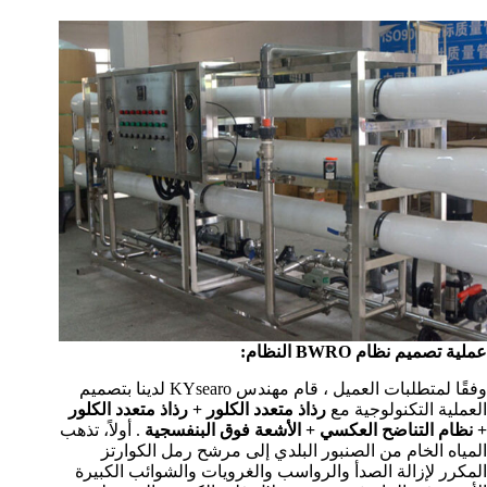
عملية تصميم نظام BWRO النظام:
وفقًا لمتطلبات العميل ، قام مهندس KYsearo لدينا بتصميم
العملية التكنولوجية مع
رذاذ متعدد الكلور + رذاذ متعدد الكلور
+ نظام التناضح العكسي + الأشعة فوق البنفسجية
. أولاً، تذهب
المياه الخام من الصنبور البلدي إلى مرشح رمل الكوارتز
المكرر لإزالة الصدأ والرواسب والغرويات والشوائب الكبيرة