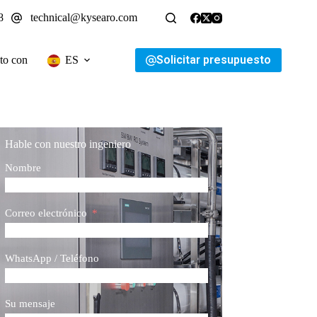
8
technical@kysearo.com
Solicitar presupuesto
to con
ES
Hable con nuestro ingeniero
Nombre
Correo electrónico
WhatsApp / Teléfono
Su mensaje