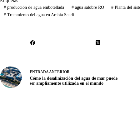
Etiquetas
#
producción de agua embotellada
#
agua salobre RO
#
Planta del s
#
Tratamiento del agua en Arabia Saudí
ENTRADA
ANTERIOR
Cómo la desalinización del agua de mar puede
ser ampliamente utilizada en el mundo