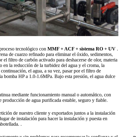
 proceso tecnológico con
MMF + ACF + sistema RO + UV
.
 arena de cuarzo refinado para eliminar el óxido, sedimentos,
 el filtro de carbón activado para deshacerse de olor, materia
o en la reducción de la turbidez del agua y el croma, la
ontinuación, el agua, a su vez, pasar por el filtro de
 la bomba HP a 1.0-1.6MPa. Bajo esta presión, el agua dulce
ntinua mediante funcionamiento manual o automático, con
e producción de agua purificada estable, seguro y fiable.
ión de nuestro cliente y exportados juntos a la instalación
lugar de instalación para hacer la instalación y puesta en
otellada. .
rectamente y sin problemas para recompensar la confianza y el