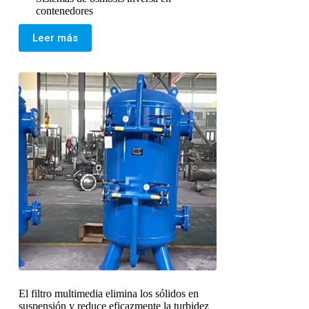
contenedores
Leer más
El filtro multimedia elimina los sólidos en
suspensión y reduce eficazmente la turbidez