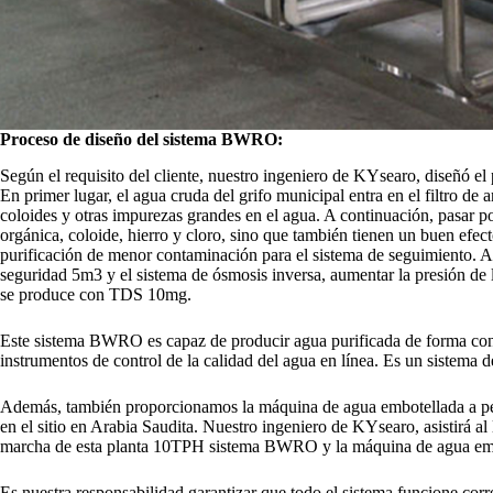
Proceso de diseño del sistema BWRO:
Según el requisito del cliente, nuestro ingeniero de KYsearo, diseñó el
En primer lugar, el agua cruda del grifo municipal entra en el filtro de
coloides y otras impurezas grandes en el agua. A continuación, pasar por
orgánica, coloide, hierro y cloro, sino que también tienen un buen efect
purificación de menor contaminación para el sistema de seguimiento. A c
seguridad 5m3 y el sistema de ósmosis inversa, aumentar la presión de
se produce con TDS 10mg.
Este sistema BWRO es capaz de producir agua purificada de forma co
instrumentos de control de la calidad del agua en línea. Es un sistema d
Además, también proporcionamos la máquina de agua embotellada a petic
en el sitio en Arabia Saudita. Nuestro ingeniero de KYsearo, asistirá al 
marcha de esta planta 10TPH sistema BWRO y la máquina de agua emb
Es nuestra responsabilidad garantizar que todo el sistema funcione cor