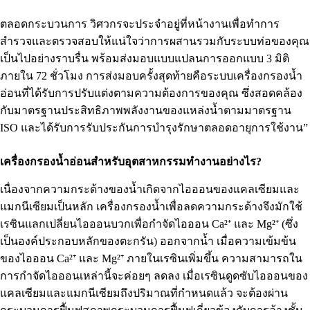
ตลอดกระบวนการ วิศวกรจะประจำอยู่ที่หน้างานเพื่อทำการ
สำรวจและตรวจสอบให้แน่ใจว่าการผสานรวมกับระบบท่อของคุณ
เป็นไปอย่างราบรื่น พร้อมส่งมอบแบบแปลนการออกแบบ 3 มิติ
ภายใน 72 ชั่วโมง การส่งมอบครั้งสุดท้ายคือระบบเครื่องกรองน้ำ
อ่อนที่ได้รับการปรับแต่งตามความต้องการของคุณ ซึ่งสอดคล้อง
กับมาตรฐานประสิทธิภาพพลังงานของแหล่งน้ำตามมาตรฐาน
ISO และได้รับการรับประกันการบำรุงรักษาตลอดอายุการใช้งาน”
เครื่องกรองน้ำอ่อนสำหรับอุตสาหกรรมทำงานอย่างไร?
เนื่องจากความกระด้างของน้ำเกิดจากไอออนของแคลเซียมและ
แมกนีเซียมเป็นหลัก เครื่องกรองน้ำเพื่อลดความกระด้างจึงมักใช้
เรซินแลกเปลี่ยนไอออนบวกเพื่อกำจัดไอออน Ca²⁺ และ Mg²⁺ (ซึ่ง
เป็นองค์ประกอบหลักของตะกรัน) ออกจากน้ำ เมื่อความเข้มข้น
ของไอออน Ca²⁺ และ Mg²⁺ ภายในเรซินเพิ่มขึ้น ความสามารถใน
การกำจัดไอออนเหล่านี้จะค่อยๆ ลดลง เมื่อเรซินดูดซับไอออนของ
แคลเซียมและแมกนีเซียมถึงปริมาณที่กำหนดแล้ว จะต้องผ่าน