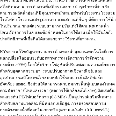
ทำความเย็น ท่อส่ง และเมมเบรน RO ด้วยถัง FRP หรือสแตนเลส
สตีลที่ทนทาน การทำงานที่เสถียร และการบำรุงรักษาที่ง่าย จึง
สามารถผลิตน้ำอ่อนที่มีคุณภาพสม่ำเสมอสำหรับโรงงาน โรงแรม
โรงไฟฟ้า โรงงานแปรรูปอาหาร และสถานที่อื่น ๆ ที่ต้องการใช้น้ำ
ในปริมาณมากแต่ละระบบสามารถปรับแต่งได้ตามคุณภาพน้ำ
ป้อน อัตราการไหล และข้อกำหนดในการใช้งาน เพื่อให้มั่นใจถึง
ประสิทธิภาพที่เชื่อถือได้และอายุการใช้งานที่ยาวนาน.
KYsearo แก้ไขปัญหาความกระด้างของน้ำสูงผ่านเทคโนโลยีการ
แลกเปลี่ยนไอออนระดับอุตสาหกรรม (อัตราการกำจัดความ
กระด้าง >99%) โดยให้บริการโซลูชันที่ปรับแต่งตามความต้องการ
สำหรับอุตสาหกรรมยา, ระบบปรับอากาศเชิงพาณิชย์, และ
อุตสาหกรรมปิโตรเคมี: ระบบหลักใช้ระบบวาล์วมัลติพอร์ต
อัจฉริยะ utotrol ซึ่งช่วยให้สามารถควบคุมการฟื้นฟูแบบสองโหมด
ตามอัตราการไหลและเวลา (ลดการใช้เกลือลงได้ 35%);ถังแรงดัน
ทนแรงดัน PE/ไฟเบอร์กลาส (0.8 MPa) เป็นอุปกรณ์เสริมที่เหมาะ
สำหรับสภาพแวดล้อมที่มีหมอกเกลือสูง; การตรวจสอบความ
กระด้างของน้ำที่ออกในเวลาจริง (ความแม่นยำ ±0.01 mmol/L)