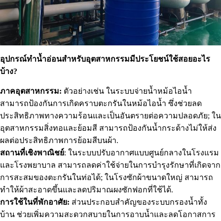
อุปกรณ์ทำน้ำอ่อนสำหรับอุตสาหกรรมมีประโยชน์ใช้สอยอะไร
บ้าง?
ภาคอุตสาหกรรม:
ตัวอย่างเช่น ในระบบจ่ายน้ำหม้อไอน้ำ
สามารถป้องกันการเกิดคราบตะกรันในหม้อไอน้ำ ซึ่งช่วยลด
ประสิทธิภาพทางความร้อนและเป็นอันตรายต่อความปลอดภัย; ใน
อุตสาหกรรมสิ่งทอและย้อมสี สามารถป้องกันน้ำกระด้างไม่ให้ส่ง
ผลต่อประสิทธิภาพการย้อมสีบนผ้า.
สถานที่เชิงพาณิชย์
: ในระบบปรับอากาศแบบศูนย์กลางในโรงแรม
และโรงพยาบาล สามารถลดค่าใช้จ่ายในการบำรุงรักษาที่เกิดจาก
การสะสมของตะกรันในท่อได้; ในโรงซักผ้าขนาดใหญ่ สามารถ
ทำให้ผ้าสะอาดขึ้นและลดปริมาณผงซักฟอกที่ใช้ได้.
การใช้ในที่พักอาศัย:
ส่วนประกอบสำคัญของระบบกรองน้ำทั้ง
บ้าน ช่วยเพิ่มความสะดวกสบายในการอาบน้ำและลดโอกาสการ