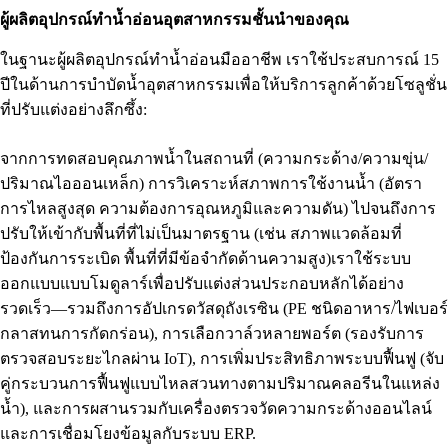
ผู้ผลิตอุปกรณ์ทำน้ำอ่อนอุตสาหกรรมชั้นนำของคุณ
ในฐานะผู้ผลิตอุปกรณ์ทำน้ำอ่อนมืออาชีพ เราใช้ประสบการณ์ 15
ปีในด้านการบำบัดน้ำอุตสาหกรรมเพื่อให้บริการลูกค้าด้วยโซลูชั่น
ที่ปรับแต่งอย่างลึกซึ้ง:
จากการทดสอบคุณภาพน้ำในสถานที่ (ความกระด้าง/ความขุ่น/
ปริมาณไอออนเหล็ก) การวิเคราะห์สภาพการใช้งานน้ำ (อัตรา
การไหลสูงสุด ความต้องการอุณหภูมิและความดัน) ไปจนถึงการ
ปรับให้เข้ากับพื้นที่ที่ไม่เป็นมาตรฐาน (เช่น สภาพแวดล้อมที่
ป้องกันการระเบิด พื้นที่ที่มีข้อจำกัดด้านความสูง)เราใช้ระบบ
ออกแบบแบบโมดูลาร์เพื่อปรับแต่งส่วนประกอบหลักได้อย่าง
รวดเร็ว—รวมถึงการอัปเกรดวัสดุถังเรซิน (PE ชนิดอาหาร/ไฟเบอร์
กลาสทนการกัดกร่อน), การเลือกวาล์วหลายพอร์ต (รองรับการ
ตรวจสอบระยะไกลผ่าน IoT), การเพิ่มประสิทธิภาพระบบฟื้นฟู (จับ
คู่กระบวนการฟื้นฟูแบบไหลสวนทางตามปริมาณคลอรีนในแหล่ง
น้ำ), และการผสานรวมกับเครื่องตรวจวัดความกระด้างออนไลน์
และการเชื่อมโยงข้อมูลกับระบบ ERP.