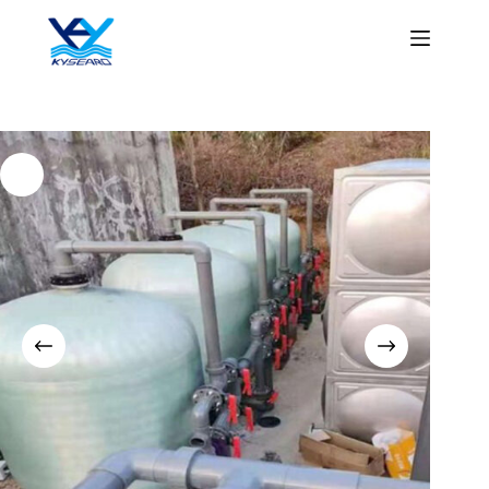
ข้าม
ไป
ยัง
เนื้อหา