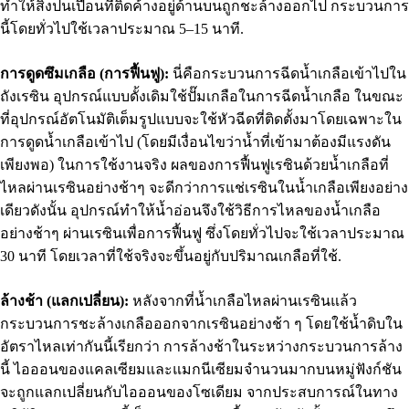
ทำให้สิ่งปนเปื้อนที่ติดค้างอยู่ด้านบนถูกชะล้างออกไป กระบวนการ
นี้โดยทั่วไปใช้เวลาประมาณ 5–15 นาที.
การดูดซึมเกลือ (การฟื้นฟู):
นี่คือกระบวนการฉีดน้ำเกลือเข้าไปใน
ถังเรซิน อุปกรณ์แบบดั้งเดิมใช้ปั๊มเกลือในการฉีดน้ำเกลือ ในขณะ
ที่อุปกรณ์อัตโนมัติเต็มรูปแบบจะใช้หัวฉีดที่ติดตั้งมาโดยเฉพาะใน
การดูดน้ำเกลือเข้าไป (โดยมีเงื่อนไขว่าน้ำที่เข้ามาต้องมีแรงดัน
เพียงพอ) ในการใช้งานจริง ผลของการฟื้นฟูเรซินด้วยน้ำเกลือที่
ไหลผ่านเรซินอย่างช้าๆ จะดีกว่าการแช่เรซินในน้ำเกลือเพียงอย่าง
เดียวดังนั้น อุปกรณ์ทำให้น้ำอ่อนจึงใช้วิธีการไหลของน้ำเกลือ
อย่างช้าๆ ผ่านเรซินเพื่อการฟื้นฟู ซึ่งโดยทั่วไปจะใช้เวลาประมาณ
30 นาที โดยเวลาที่ใช้จริงจะขึ้นอยู่กับปริมาณเกลือที่ใช้.
ล้างช้า (แลกเปลี่ยน):
หลังจากที่น้ำเกลือไหลผ่านเรซินแล้ว
กระบวนการชะล้างเกลือออกจากเรซินอย่างช้า ๆ โดยใช้น้ำดิบใน
อัตราไหลเท่ากันนี้เรียกว่า การล้างช้าในระหว่างกระบวนการล้าง
นี้ ไอออนของแคลเซียมและแมกนีเซียมจำนวนมากบนหมู่ฟังก์ชัน
จะถูกแลกเปลี่ยนกับไอออนของโซเดียม จากประสบการณ์ในทาง