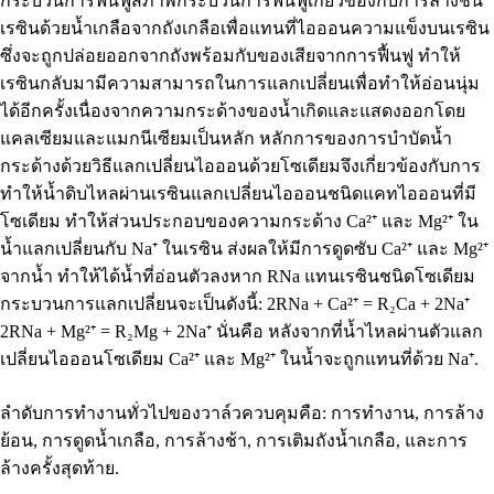
กระบวนการฟื้นฟูสภาพกระบวนการฟื้นฟูเกี่ยวข้องกับการล้างชั้น
เรซินด้วยน้ำเกลือจากถังเกลือเพื่อแทนที่ไอออนความแข็งบนเรซิน
ซึ่งจะถูกปล่อยออกจากถังพร้อมกับของเสียจากการฟื้นฟู ทำให้
เรซินกลับมามีความสามารถในการแลกเปลี่ยนเพื่อทำให้อ่อนนุ่ม
ได้อีกครั้งเนื่องจากความกระด้างของน้ำเกิดและแสดงออกโดย
แคลเซียมและแมกนีเซียมเป็นหลัก หลักการของการบำบัดน้ำ
กระด้างด้วยวิธีแลกเปลี่ยนไอออนด้วยโซเดียมจึงเกี่ยวข้องกับการ
ทำให้น้ำดิบไหลผ่านเรซินแลกเปลี่ยนไอออนชนิดแคทไอออนที่มี
โซเดียม ทำให้ส่วนประกอบของความกระด้าง Ca²⁺ และ Mg²⁺ ใน
น้ำแลกเปลี่ยนกับ Na⁺ ในเรซิน ส่งผลให้มีการดูดซับ Ca²⁺ และ Mg²⁺
จากน้ำ ทำให้ได้น้ำที่อ่อนตัวลงหาก RNa แทนเรซินชนิดโซเดียม
กระบวนการแลกเปลี่ยนจะเป็นดังนี้: 2RNa + Ca²⁺ = R₂Ca + 2Na⁺
2RNa + Mg²⁺ = R₂Mg + 2Na⁺ นั่นคือ หลังจากที่น้ำไหลผ่านตัวแลก
เปลี่ยนไอออนโซเดียม Ca²⁺ และ Mg²⁺ ในน้ำจะถูกแทนที่ด้วย Na⁺.
ลำดับการทำงานทั่วไปของวาล์วควบคุมคือ: การทำงาน, การล้าง
ย้อน, การดูดน้ำเกลือ, การล้างช้า, การเติมถังน้ำเกลือ, และการ
ล้างครั้งสุดท้าย.