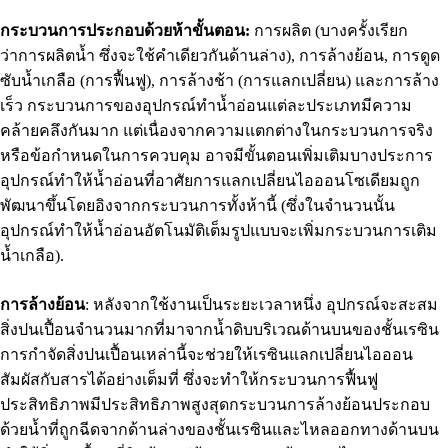
กระบวนการประกอบด้วยห้าขั้นตอน:
การผลิต (บางครั้งเรียก
ว่าการผลิตน้ำ ซึ่งจะใช้คำเดียวกันด้านล่าง), การล้างย้อน, การดูด
ซับน้ำเกลือ (การฟื้นฟู), การล้างช้า (การแลกเปลี่ยน) และการล้าง
เร็ว กระบวนการของอุปกรณ์ทำน้ำอ่อนแต่ละประเภทมีความ
คล้ายคลึงกันมาก แต่เนื่องจากความแตกต่างในกระบวนการจริง
หรือข้อกำหนดในการควบคุม อาจมีขั้นตอนเพิ่มเติมบางประการ
อุปกรณ์ทำให้น้ำอ่อนที่อาศัยการแลกเปลี่ยนไอออนโซเดียมถูก
พัฒนาขึ้นโดยอิงจากกระบวนการทั้งห้านี้ (ซึ่งในจำนวนนั้น
อุปกรณ์ทำให้น้ำอ่อนอัตโนมัติเต็มรูปแบบจะเพิ่มกระบวนการเติม
น้ำเกลือ).
การล้างย้อน
: หลังจากใช้งานเป็นระยะเวลาหนึ่ง อุปกรณ์จะสะสม
สิ่งปนเปื้อนจำนวนมากที่มาจากน้ำดิบบริเวณด้านบนของชั้นเรซิน
การกำจัดสิ่งปนเปื้อนเหล่านี้จะช่วยให้เรซินแลกเปลี่ยนไอออน
สัมผัสกับสารได้อย่างเต็มที่ ซึ่งจะทำให้กระบวนการฟื้นฟู
ประสิทธิภาพมีประสิทธิภาพสูงสุดกระบวนการล้างย้อนประกอบ
ด้วยน้ำที่ถูกฉีดจากด้านล่างของชั้นเรซินและไหลออกทางด้านบน