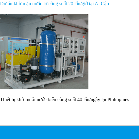
Dự án khử mặn nước lợ công suất 20 tấn/giờ tại Ai Cập
Thiết bị khử muối nước biển công suất 40 tấn/ngày tại Philippines