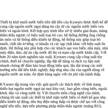
Thiết bị khử muối nước biển trên đất liền của Kysearo được thiết kế để
cung cấp nguồn nước ngọt đáng tin cậy từ các nguồn nước biển ven
biển và ngoài khơi. Kết hợp quy trình tiền xử lý nhiều giai đoạn, màng
thẩm thấu ngược có hiệu suất loại bỏ cao, hệ thống đường ống chống
ăn mòn và hệ thống điều khiển tự động, hệ thống này giúp loại bỏ
muối, chất rắn lơ lửng, vi khuẩn và các tạp chất khác với hiệu suất ổn
định. Hệ thống này phù hợp cho các khách sạn ven biển, nhà máy, nhà
máy điện, đảo, dự án cấp nước đô thị và trạm cấp nước khẩn cấp. Với
hơn 20 năm kinh nghiệm sản xuất, Kysearo cung cấp công suất tùy
chỉnh, thiết kế chuyên nghiệp, lắp đặt dễ dàng và dịch vụ hậu mãi
nhanh chóng để đảm bảo hoạt động hiệu quả, lâu dài trong các môi
trường trên đất liền khắc nghiệt, đáp ứng nhu cầu của người dùng về
nguồn nước an toàn, ổn định hàng ngày với chi phí vận hành thấp.
KYsearo tập trung vào việc giải quyết các thách thức về tình trạng
thiếu hụt nguồn nước ngọt tại mọi khu vực, bao gồm vùng biển, ngoài
khơi, đảo và vùng nước lợ. Với chuyên môn công nghệ của mình,
chúng tôi sản xuất các thiết bị khử mặn nước biển có thiết kế gọn nhẹ,
điều khiển tự động, tiêu thụ điện năng thấp và được chế tạo với công
nghệ tiên tiến, dựa trên phương pháp thẩm thấu ngược (màng RO).