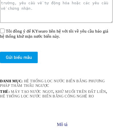
Tôi đồng ý để KYsearo liên hệ với tôi về yêu cầu báo giá
hệ thống khử mặn nước biển này.
Gửi biểu mẫu
DANH MỤC:
HỆ THỐNG LỌC NƯỚC BIỂN BẰNG PHƯƠNG
PHÁP THẨM THẤU NGƯỢC
THẺ:
MÁY TẠO NƯỚC NGỌT
,
KHỬ MUỐI TRÊN ĐẤT LIỀN
,
HỆ THỐNG LỌC NƯỚC BIỂN BẰNG CÔNG NGHỆ RO
Mô tả