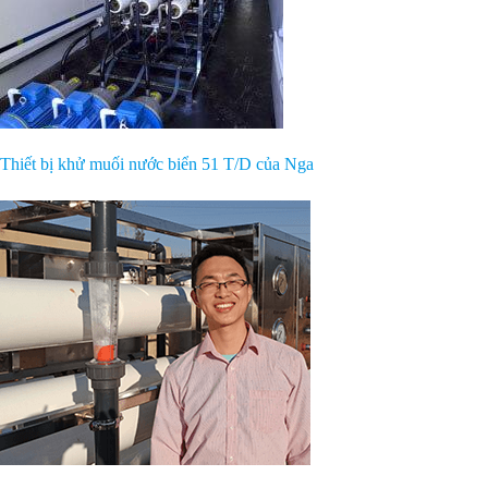
Thiết bị khử muối nước biển 51 T/D của Nga