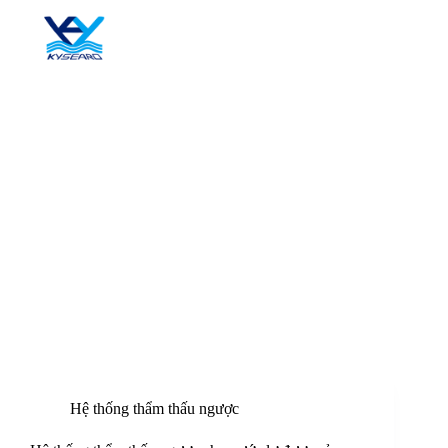
Chuyển
đến
phần
nội
dung
Hệ thống thẩm thấu ngược
Hệ thống thẩm thấu ngược