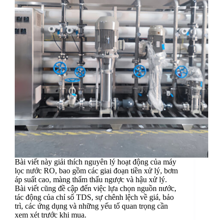
Bài viết này giải thích nguyên lý hoạt động của máy
lọc nước RO, bao gồm các giai đoạn tiền xử lý, bơm
áp suất cao, màng thẩm thấu ngược và hậu xử lý.
Bài viết cũng đề cập đến việc lựa chọn nguồn nước,
tác động của chỉ số TDS, sự chênh lệch về giá, bảo
trì, các ứng dụng và những yếu tố quan trọng cần
xem xét trước khi mua.