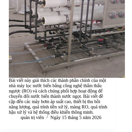
Bài viết này giải thích các thành phần chính của một
nhà máy lọc nước biển bằng công nghệ thẩm thấu
ngược (RO) và cách chúng phối hợp hoạt động để
chuyển đổi nước biển thành nước ngọt. Bài viết đề
cập đến các máy bơm áp suất cao, thiết bị thu hồi
năng lượng, quá trình tiền xử lý, màng RO, quá trình
hậu xử lý và hệ thống điều khiển thông minh.
quản trị viên
Ngày 15 tháng 5 năm 2026