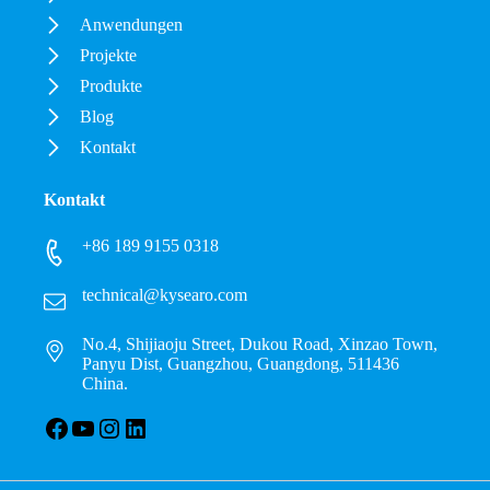
Anwendungen
Projekte
Produkte
Blog
Kontakt
Kontakt
+86 189 9155 0318
technical@kysearo.com
No.4, Shijiaoju Street, Dukou Road, Xinzao Town,
Panyu Dist, Guangzhou, Guangdong, 511436
China.
Facebook
YouTube
Instagram
LinkedIn