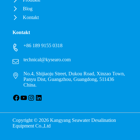
Blog
Kontakt
Kontakt
+86 189 9155 0318
technical@kysearo.com
No.4, Shijiaoju Street, Dukou Road, Xinzao Town,
Panyu Dist, Guangzhou, Guangdong, 511436
China.
Facebook
YouTube
Instagram
LinkedIn
Copyright © 2026 Kangyang Seawater Desalination
Equipment Co.,Ltd