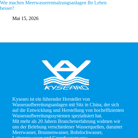
Wie machen Meerwasserentsalzungsanlagen Ihr Leben
Wie man 
besser?
Anleitun
Mai 15, 2026
M
Kysearo ist ein führender Hersteller von
Wasseraufbereitungsanlagen mit Sitz in China, der sich
auf die Entwicklung und Herstellung von hocheffizienten
Wasseraufbereitungssystemen spezialisiert hat.
Mit mehr als 20 Jahren Branchenerfahrung widmen wir
uns der Belebung verschiedener Wasserquellen, darunter
Meerwasser, Brunnenwasser, Bohrlochwasser,
Leitungswasser und Grundwasser usw.