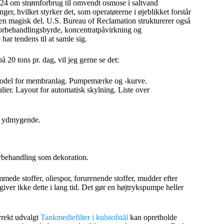
024 om strømforbrug til omvendt osmose i saltvand
, hvilket styrker det, som operatørerne i øjeblikket forstår
 en magisk del. U.S. Bureau of Reclamation strukturerer også
orbehandlingsbyrde, koncentratpåvirkning og
har tendens til at samle sig.
å 20 tons pr. dag, vil jeg gerne se det:
 Model for membranlag. Pumpemærke og -kurve.
lier. Layout for automatisk skylning. Liste over
og ydmygende.
orbehandling som dekoration.
mmede stoffer, oliespor, forurenende stoffer, mudder efter
iver ikke dette i lang tid. Det gør en højtrykspumpe heller
rrekt udvalgt
Tankmediefilter i kulstofstål
kan opretholde