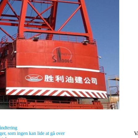
åndtering
V
r, som ingen kan lide at gå over