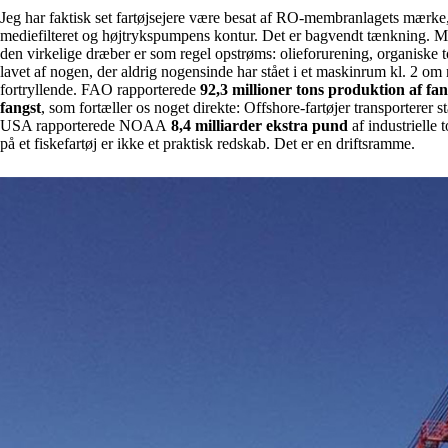
Jeg har faktisk set fartøjsejere være besat af RO-membranlagets mærke,
mediefilteret og højtrykspumpens kontur. Det er bagvendt tænkning. Mem
den virkelige dræber er som regel opstrøms: olieforurening, organiske to
lavet af nogen, der aldrig nogensinde har stået i et maskinrum kl. 2 om na
fortryllende. FAO rapporterede
92,3 millioner tons produktion af fan
fangst
, som fortæller os noget direkte: Offshore-fartøjer transporterer 
USA rapporterede NOAA
8,4 milliarder ekstra pund
af industrielle
på et fiskefartøj er ikke et praktisk redskab. Det er en driftsramme.