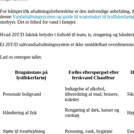
For bådspecifik afsaltningsforberedelse er den indvendige anbefaling, de
denne
Vandafsaltningssystem og guide til watermaker til lystfiskerfartøj
storbyer. Det er frihed for vand i fartøjer.
Hvad 20T/D faktisk betyder i forhold til team, is, rengøring og håndter
Et 20T/D saltvandsafsaltningssystem er ikke umiddelbart overdimension
Lad os omregne tallet.
Brugsinstans på
Fælles efterspørgsel efter
H
lystfiskerfartøj
ferskvand Chauffeur
Indtagelse af alkohol,
Personale boligvand
tilberedning af mad, brusere,
Sik
toiletter
Rengøring af dæk, kasser og
Håndtering af fisk
Høj
værktøj
Støtte til forarbejdning
Rensning, vask, hygiejne
Ens