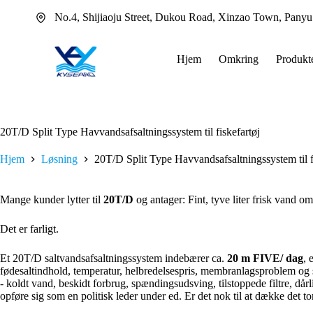
Fortsæt
No.4, Shijiaoju Street, Dukou Road, Xinzao Town, Pany
til
indhold
Hjem
Omkring
Produkt
20T/D Split Type Havvandsafsaltningssystem til fiskefartøj
Hjem
Løsning
20T/D Split Type Havvandsafsaltningssystem til f
Mange kunder lytter til
20T/D
og antager: Fint, tyve liter frisk vand o
Det er farligt.
Et 20T/D saltvandsafsaltningssystem indebærer ca.
20 m FIVE/ dag
, 
fødesaltindhold, temperatur, helbredelsespris, membranlagsproblem og s
- koldt vand, beskidt forbrug, spændingsudsving, tilstoppede filtre, d
opføre sig som en politisk leder under ed. Er det nok til at dække det 