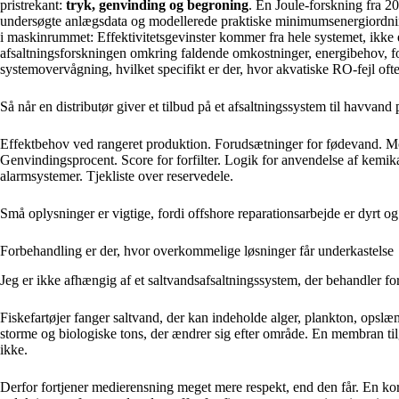
pristrekant:
tryk, genvinding og begroning
. En Joule-forskning fra 2
undersøgte anlægsdata og modellerede praktiske minimumsenergiordninger
i maskinrummet: Effektivitetsgevinster kommer fra hele systemet, ikke
afsaltningsforskningen omkring faldende omkostninger, energibehov, f
systemovervågning, hvilket specifikt er der, hvor akvatiske RO-fejl ofte 
Så når en distributør giver et tilbud på et afsaltningssystem til havvand p
Effektbehov ved rangeret produktion. Forudsætninger for fødevand.
Genvindingsprocent. Score for forfilter. Logik for anvendelse af kemika
alarmsystemer. Tjekliste over reservedele.
Små oplysninger er vigtige, fordi offshore reparationsarbejde er dyrt 
Forbehandling er der, hvor overkommelige løsninger får underkastelse
Jeg er ikke afhængig af et saltvandsafsaltningssystem, der behandler f
Fiskefartøjer fanger saltvand, der kan indeholde alger, plankton, opslæ
storme og biologiske tons, der ændrer sig efter område. En membran tilg
ikke.
Derfor fortjener medierensning meget mere respekt, end den får. En ko