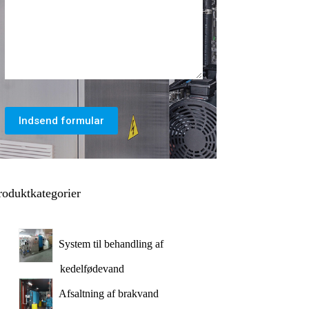
Indsend formular
roduktkategorier
System til behandling af
kedelfødevand
Afsaltning af brakvand