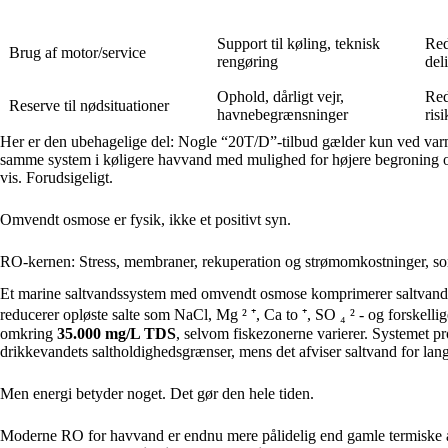
Support til køling, teknisk
Red
Brug af motor/service
rengøring
del
Ophold, dårligt vejr,
Red
Reserve til nødsituationer
havnebegrænsninger
ris
Her er den ubehagelige del: Nogle “20T/D”-tilbud gælder kun ved varm
samme system i køligere havvand med mulighed for højere begroning og 
vis. Forudsigeligt.
Omvendt osmose er fysik, ikke et positivt syn.
RO-kernen: Stress, membraner, rekuperation og strømomkostninger, som
Et marine saltvandssystem med omvendt osmose komprimerer saltvand 
reducerer opløste salte som NaCl, Mg ² ⁺, Ca to ⁺, SO ₄ ² - og forskelli
omkring
35.000 mg/L TDS
, selvom fiskezonerne varierer. Systemet pr
drikkevandets saltholdighedsgrænser, mens det afviser saltvand for lan
Men energi betyder noget. Det gør den hele tiden.
Moderne RO for havvand er endnu mere pålidelig end gamle termiske af