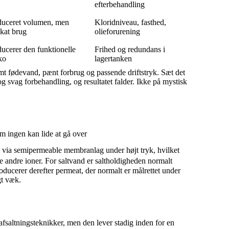
efterbehandling
uceret volumen, men
Kloridniveau, fasthed,
ikat brug
olieforurening
ucerer den funktionelle
Frihed og redundans i
iko
lagertanken
t fødevand, pænt forbrug og passende driftstryk. Sæt det
svag forbehandling, og resultatet falder. Ikke på mystisk
 ingen kan lide at gå over
via semipermeable membranlag under højt tryk, hvilket
ge andre ioner. For saltvand er saltholdigheden normalt
oducerer derefter permeat, der normalt er målrettet under
gt væk.
saltningsteknikker, men den lever stadig inden for en