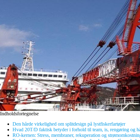
Indholdsfortegnelse
Den hårde virkelighed om splitdesign på lystfiskerfartøjer
Hvad 20T/D faktisk betyder i forhold til team, is, rengøring og h
RO-kernen: Stress, membraner, rekuperation og strømomkostninge