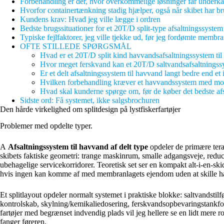
Forbehandling er der, hvor overkommelige løsninger får underka
Hvorfor containertænkning stadig hjælper, også når skibet har br
Kundens krav: Hvad jeg ville lægge i ordren
Bedste brugssituationer for et 20T/D split-type afsaltningssystem
Typiske fejlfaktorer, jeg ville tjekke ud, før jeg fordømte membr
OFTE STILLEDE SPØRGSMÅL
Hvad er et 20T/D split kind havvandsafsaltningssystem til e
Hvor meget ferskvand kan et 20T/D saltvandsafsaltningss
Er et delt afsaltningssystem til havvand langt bedre end et i
Hvilken forbehandling kræver et havvandssystem med mod
Hvad skal kunderne spørge om, før de køber det bedste afsal
Sidste ord: Få systemet, ikke salgsbrochuren
Den hårde virkelighed om splitdesign på lystfiskerfartøjer
Problemer med opdelte typer.
A
Afsaltningssystem til havvand af delt type
opdeler de primære ter
skibets faktiske geometri: trange maskinrum, smalle adgangsveje, red
ubehagelige servicekorridorer. Teoretisk set ser en kompakt alt-i-en-skid 
hvis ingen kan komme af med membranlagets ejendom uden at skille ha
Et splitlayout opdeler normalt systemet i praktiske blokke: saltvandstil
kontrolskab, skylning/kemikaliedosering, ferskvandsopbevaringstankfo
fartøjer med begrænset indvendig plads vil jeg hellere se en lidt mere ro
fanger føreren.