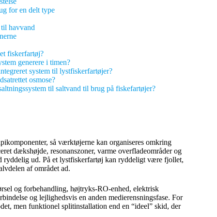
stelse
ug for en delt type
 til havvand
anerne
t fiskerfartøj?
ystem generere i timen?
ntegreret system til lystfiskerfartøjer?
satrettet osmose?
tningssystem til saltvand til brug på fiskefartøjer?
apikomponenter, så værktøjerne kan organiseres omkring
uceret dækshøjde, resonanszoner, varme overfladeområder og
ryddelig ud. På et lystfiskerfartøj kan ryddeligt være fjollet,
lvdelen af området ad.
førsel og forbehandling, højtryks-RO-enhed, elektrisk
rbindelse og lejlighedsvis en anden medierensningsfase. For
det, men funktionel splitinstallation end en “ideel” skid, der