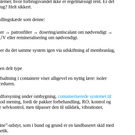
stemer, hvor forbrugsvandet ikke er regelmæssigt rent. Er det
g? Helt sikkert.
andlingskæde som denne:
ter → patronfilter → dosering/antiscalant om nødvendigt →
eller remineralisering om nødvendigt.
ber du det samme system igen via udskiftning af membranlag,
en delt type
ltning i containere viser alligevel en nyttig lære: isoler
ceduren.
 vandforsyning under ombygning,
containeriserede systemer til
od mening, fordi de pakker forbehandling, RO, kontrol og
 selvkontrol, men tilpasser den til ståldæk, vibrationer,
rine”-udstyr, som i bund og grund er en landbaseret skid med
etik.