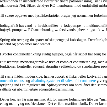
reduktionen af suspenderede stoffer før finere patronrensning, især i sy
glamourøst? Nej. Sikrer det dyre RO-membraner mod undgåeligt misbru
Til svære opgaver med lystfiskerfartøjer bruger jeg normalt en forbeh
Indtag af råt havvand → havkiste/filter → fødepumpe → multimediefil
højtrykspumpe → RO-membranlag → ferskvandsopbevaringstank → UV 
Spring trin over, og du sparer måske penge på købsdagen. Derefter kø
nedetid og problemer med teamet.
Hvorfor containertænkning stadig hjælper, også når skibet har brug for 
Et fiskefartøj medbringer måske ikke et komplet containeranlæg, men afsa
funktioner, kontroller adgang, strømlin vedligehold og standardiser pro
Til større flåder, moderskibe, havnesupport, ø-fiskeri eller kortvarig
omvendt osmose
og
afsaltningssystemer til saltvand i containere
giver g
rørføring ind i en reguleret stil. Split-systemer om bord låner den samme
salttåge og ubarmhjertige adgangsbegrænsninger.
Det er her, jeg får min mening: Alt for mange forhandlere tilbyder “ma
et lag maling og rustfrie skruer. Det er ikke maritim teknik. Det er kosm