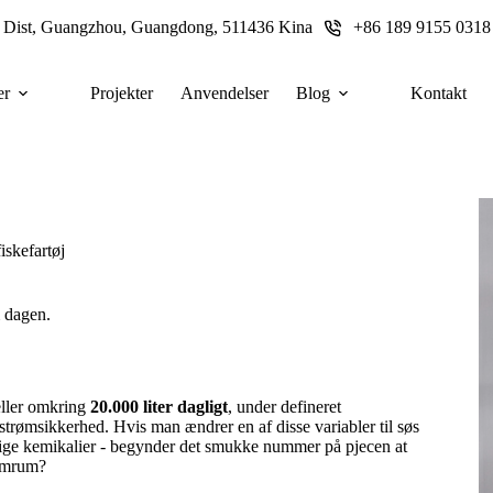
u Dist, Guangzhou, Guangdong, 511436 Kina
+86 189 9155 0318
er
Projekter
Anvendelser
Blog
Kontakt
iskefartøj
m dagen.
eller omkring
20.000 liter dagligt
, under defineret
trømsikkerhed. Hvis man ændrer en af disse variabler til søs
årlige kemikalier - begynder det smukke nummer på pjecen at
tomrum?