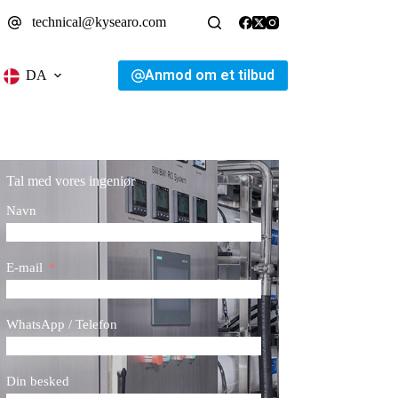
technical@kysearo.com
Anmod om et tilbud
DA
Tal med vores ingeniør
Navn
E-mail
WhatsApp / Telefon
Din besked