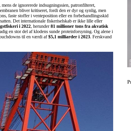
 mens de ignorerede indsugningssien, patronfilteret,
branen bliver kritiseret, fordi den er dyr og synlig, men
ns, faste stoffer i venteposition eller en forbehandlingsskid
tten. Det internationale fiskeriselskab er ikke lille eller
gstfiskeri i 2022
, herunder
81 millioner tons fra akvatisk
stadig en stor del af klodens sunde proteinforsyning. Og alene i
 touchdowns til en værdi af
$5,1 milliarder i 2023
. Ferskvand
P