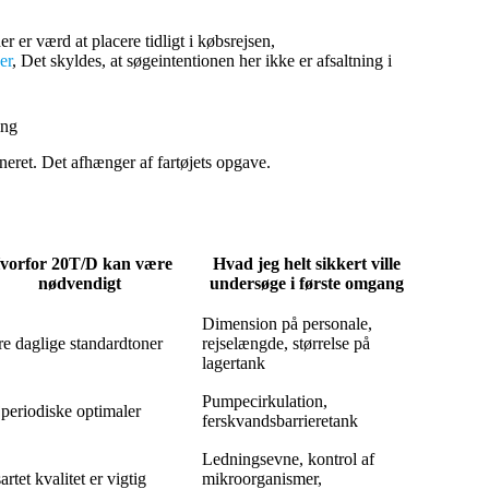
r er værd at placere tidligt i købsrejsen,
er
, Det skyldes, at søgeintentionen her ikke er afsaltning i
ing
eret. Det afhænger af fartøjets opgave.
vorfor 20T/D kan være
Hvad jeg helt sikkert ville
nødvendigt
undersøge i første omgang
Dimension på personale,
re daglige standardtoner
rejselængde, størrelse på
lagertank
Pumpecirkulation,
periodiske optimaler
ferskvandsbarrieretank
Ledningsevne, kontrol af
artet kvalitet er vigtig
mikroorganismer,