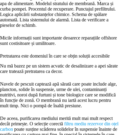
apa de alimentare. Modelul stratului de membrană. Marca și
curba pompei. Procentul de recuperare. Punctajul prefiltrului.
Logica aplicării substanțelor chimice. Schema de spălare
automată. Lista sistemului de alarmă. Lista de verificare a
pieselor de schimb.
Micile informații sunt importante deoarece reparațiile offshore
sunt costisitoare și umilitoare.
Pretratarea este domeniul în care se obțin soluții accesibile
Nu mă bazez pe un sistem acvatic de desalinizare a apei sărate
care tratează pretratarea ca decor.
Navele de pescuit captează apă sărată care poate include alge,
plancton, solide în suspensie, urme de ulei, contaminanți
nutritivi, noroi după furtuni și tone biologice care se modifică
în funcție de zonă. O membrană nu iartă acest lucru pentru
mult timp. Nici o pompă de înaltă presiune.
De aceea, purificarea mediului merită mult mai mult respect
decât primește. O selecție corectă
filtru mediu rezervor din oțel
carbon
poate susține scăderea solidelor în suspensie înainte de
purificarea cu cartușe mai fine, în special în sistemele în care