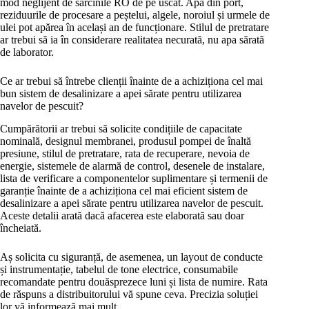
mod neglijent de sarcinile RO de pe uscat. Apa din port,
reziduurile de procesare a peștelui, algele, noroiul și urmele de
ulei pot apărea în același an de funcționare. Stilul de pretratare
ar trebui să ia în considerare realitatea necurată, nu apa sărată
de laborator.
Ce ar trebui să întrebe clienții înainte de a achiziționa cel mai
bun sistem de desalinizare a apei sărate pentru utilizarea
navelor de pescuit?
Cumpărătorii ar trebui să solicite condițiile de capacitate
nominală, designul membranei, produsul pompei de înaltă
presiune, stilul de pretratare, rata de recuperare, nevoia de
energie, sistemele de alarmă de control, desenele de instalare,
lista de verificare a componentelor suplimentare și termenii de
garanție înainte de a achiziționa cel mai eficient sistem de
desalinizare a apei sărate pentru utilizarea navelor de pescuit.
Aceste detalii arată dacă afacerea este elaborată sau doar
încheiată.
Aș solicita cu siguranță, de asemenea, un layout de conducte
și instrumentație, tabelul de tone electrice, consumabile
recomandate pentru douăsprezece luni și lista de numire. Rata
de răspuns a distribuitorului vă spune ceva. Precizia soluției
lor vă informează mai mult.