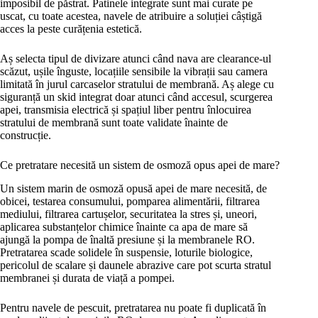
imposibil de păstrat. Patinele integrate sunt mai curate pe
uscat, cu toate acestea, navele de atribuire a soluției câștigă
acces la peste curățenia estetică.
Aș selecta tipul de divizare atunci când nava are clearance-ul
scăzut, ușile înguste, locațiile sensibile la vibrații sau camera
limitată în jurul carcaselor stratului de membrană. Aș alege cu
siguranță un skid integrat doar atunci când accesul, scurgerea
apei, transmisia electrică și spațiul liber pentru înlocuirea
stratului de membrană sunt toate validate înainte de
construcție.
Ce pretratare necesită un sistem de osmoză opus apei de mare?
Un sistem marin de osmoză opusă apei de mare necesită, de
obicei, testarea consumului, pomparea alimentării, filtrarea
mediului, filtrarea cartușelor, securitatea la stres și, uneori,
aplicarea substanțelor chimice înainte ca apa de mare să
ajungă la pompa de înaltă presiune și la membranele RO.
Pretratarea scade solidele în suspensie, loturile biologice,
pericolul de scalare și daunele abrazive care pot scurta stratul
membranei și durata de viață a pompei.
Pentru navele de pescuit, pretratarea nu poate fi duplicată în