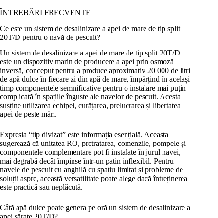
ÎNTREBĂRI FRECVENTE
Ce este un sistem de desalinizare a apei de mare de tip split
20T/D pentru o navă de pescuit?
Un sistem de desalinizare a apei de mare de tip split 20T/D
este un dispozitiv marin de producere a apei prin osmoză
inversă, conceput pentru a produce aproximativ 20 000 de litri
de apă dulce în fiecare zi din apă de mare, împărțind în același
timp componentele semnificative pentru o instalare mai puțin
complicată în spațiile înguste ale navelor de pescuit. Acesta
susține utilizarea echipei, curățarea, prelucrarea și libertatea
apei de peste mări.
Expresia “tip divizat” este informația esențială. Aceasta
sugerează că unitatea RO, pretratarea, comenzile, pompele și
componentele complementare pot fi instalate în jurul navei,
mai degrabă decât împinse într-un patin inflexibil. Pentru
navele de pescuit cu anghilă cu spațiu limitat și probleme de
soluții aspre, această versatilitate poate alege dacă întreținerea
este practică sau neplăcută.
Câtă apă dulce poate genera pe oră un sistem de desalinizare a
apei sărate 20T/D?