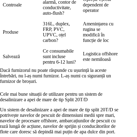
alarmă, contor de
Controale
dependent de
conductivitate,
operator
auto-flush?
316L, duplex,
Amenințarea cu
FRP, PVC,
rugina se
Produse
UPVC, oțel
modifică în
carbon?
funcție de loc
Ce consumabile
Logistica offshore
Salvează
sunt incluse
este nemiloasă
pentru 6-12 luni?
Dacă furnizorul nu poate răspunde cu ușurință la aceste
întrebări, nu l-aș numi furnizor. L-aș numi cu siguranță un
furnizor de broșuri.
Cele mai bune situații de utilizare pentru un sistem de
desalinizare a apei de mare de tip Split 20T/D
Un sistem de desalinizare a apei de mare de tip split 20T/D se
potrivește navelor de pescuit de dimensiuni medii spre mari,
navelor de procesare offshore, ambarcațiunilor de pescuit cu
rază lungă de acțiune, navelor de sprijin și conducătorilor de
flote care doresc să depindă mai puțin de apa dulce din port.