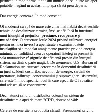
permeat, în mod normal țintit sub limitele de salinitate ale apei
potabile, negând în același timp apa sărată prea departe.
Dar energia contează. În mod constant.
OI modernă cu apă de mare este chiar mai fiabilă decât vechile
tehnici de desalinizare termică, însă se află încă în interiorul
unui triunghi al prețurilor:
presiune, recuperare și
murdărire
. O cercetare Joule 2024 privind utilizarea energiei
pentru osmoza inversă a apei sărate a examinat datele
instalațiilor și a modelat aranjamente practice privind energia
minimă, consolidând ceea ce operatorii înțeleg în prezent în
sala motoarelor: câștigurile de eficiență provin din întregul
sistem, nu dintr-o parte magică. De asemenea, U.S. Bureau of
Reclamation structurează cercetarea în domeniul desalinizării
în jurul scăderii costurilor, nevoilor de energie, sarcinii de
pretratare, influenței concentratului și supravegherii sistemului,
care este în mod specific locul în care eșecurile OI acvatice
tind adesea să se concentreze.
Deci, atunci când un distribuitor cotează un sistem de
desalinizare a apei de mare 20T/D, doresc să văd:
Cererea de energie la producția clasată. Presupuneri privind