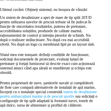
Ultimul cuvânt: Obțineți sistemul, nu broșura de vânzări
Un sistem de desalinizare a apei de mare de tip split 20T/D
pentru utilizarea navelor de pescuit trebuie să fie judecat în
funcție de sinceritatea rezultatelor, puterea de pretratare,
accesibilitatea soluțiilor, produsele de calitate marină,
raționamentul de control și intenția pieselor de schimb. Nu
după o realizare strălucitoare. Nu după cea mai accesibilă
ofertă. Nu după un logo cu membrană lipit pe un layout slab.
Sfatul meu este tranșant: definiți condițiile de funcționare,
solicitați documentele de proiectare, evaluați lanțul de
pretratare și forțați furnizorul să descrie exact cum acționează
sistemul atunci când apa sărată se murdărește și echipa este
obosită.
Pentru proprietarii de nave, șantierele navale și cumpărătorii
de flote care compară alternativele de instalații de apă marine,
începeți cu o instalație special construită
sistem de desalinizare
pentru ambarcațiuni marine și de pescuit sportiv
sau solicitați o
configurație de tip split adaptată la formatul navei, tonele de
apă dulce, sursa de alimentare și profilul de călătorie.