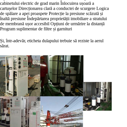
cabinetului electric de grad marin Înlocuirea ușoară a
cartușelor Direcționarea clară a conductei de scurgere Logica
de spălare a apei proaspete Protecție la presiune scăzută și
înaltă presiune Îndepărtarea proprietății imobiliare a stratului
de membrană ușor accesibil Opțiuni de urmărire la distanță
Program suplimentar de filtre și garnituri
Și, într-adevăr, eticheta dulapului trebuie să reziste la aerul
sărat.