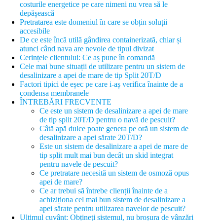
costurile energetice pe care nimeni nu vrea să le
depășească
Pretratarea este domeniul în care se obțin soluții
accesibile
De ce este încă utilă gândirea containerizată, chiar și
atunci când nava are nevoie de tipul divizat
Cerințele clientului: Ce aș pune în comandă
Cele mai bune situații de utilizare pentru un sistem de
desalinizare a apei de mare de tip Split 20T/D
Factori tipici de eșec pe care i-aș verifica înainte de a
condensa membranele
ÎNTREBĂRI FRECVENTE
Ce este un sistem de desalinizare a apei de mare
de tip split 20T/D pentru o navă de pescuit?
Câtă apă dulce poate genera pe oră un sistem de
desalinizare a apei sărate 20T/D?
Este un sistem de desalinizare a apei de mare de
tip split mult mai bun decât un skid integrat
pentru navele de pescuit?
Ce pretratare necesită un sistem de osmoză opus
apei de mare?
Ce ar trebui să întrebe clienții înainte de a
achiziționa cel mai bun sistem de desalinizare a
apei sărate pentru utilizarea navelor de pescuit?
Ultimul cuvânt: Obțineți sistemul, nu broșura de vânzări