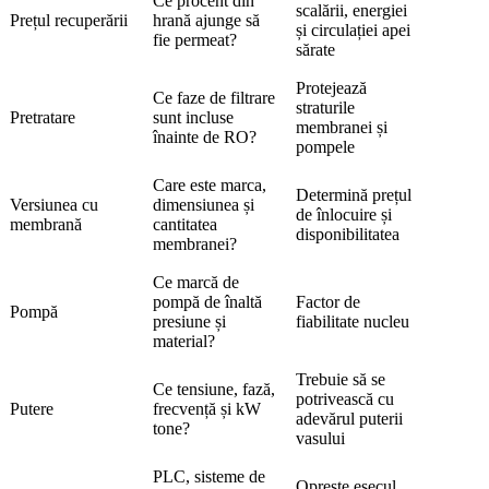
Ce procent din
scalării, energiei
Prețul recuperării
hrană ajunge să
și circulației apei
fie permeat?
sărate
Protejează
Ce faze de filtrare
straturile
Pretratare
sunt incluse
membranei și
înainte de RO?
pompele
Care este marca,
Determină prețul
Versiunea cu
dimensiunea și
de înlocuire și
membrană
cantitatea
disponibilitatea
membranei?
Ce marcă de
pompă de înaltă
Factor de
Pompă
presiune și
fiabilitate nucleu
material?
Trebuie să se
Ce tensiune, fază,
potrivească cu
Putere
frecvență și kW
adevărul puterii
tone?
vasului
PLC, sisteme de
Oprește eșecul