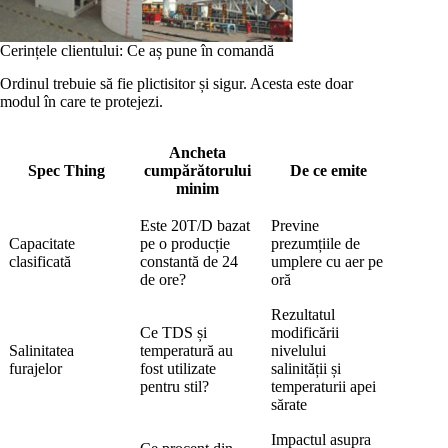
Cerințele clientului: Ce aș pune în comandă
Ordinul trebuie să fie plictisitor și sigur. Acesta este doar
modul în care te protejezi.
Ancheta
Spec Thing
cumpărătorului
De ce emite
minim
Este 20T/D bazat
Previne
Capacitate
pe o producție
prezumțiile de
clasificată
constantă de 24
umplere cu aer pe
de ore?
oră
Rezultatul
Ce TDS și
modificării
Salinitatea
temperatură au
nivelului
furajelor
fost utilizate
salinității și
pentru stil?
temperaturii apei
sărate
Impactul asupra