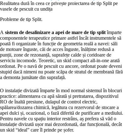
Realitatea dură în ceea ce privește proiectarea de tip Split pe
vasele de pescuit cu undița
Probleme de tip Split.
A
sistem de desalinizare a apei de mare de tip split
împarte
componentele terapeutice primare astfel încât instrumentele să
poată fi organizate în funcție de geometria reală a navei: săli
de motoare înguste, căi de acces înguste, înălțime redusă a
punții, zone de rezonanță, suprafețe calde și coridoare de
serviciu incomode. Teoretic, un skid compact all-in-one arată
ordonat. Pe o navă de pescuit cu ancore, ordonat poate deveni
stupid dacă nimeni nu poate scăpa de stratul de membrană fără
a demonta jumătate din suprafață.
O instalație divizată împarte în mod normal sistemul în blocuri
practice: alimentarea cu apă sărată și pretratarea, dispozitivul
RO de înaltă presiune, dulapul de control electric,
spălarea/dozarea chimică, legătura cu rezervorul de stocare a
apei dulci și, ocazional, o fază diferită de purificare a mediului.
Pentru navele cu spațiu interior restrâns, aș prefera să văd o
instalație divizată ușor mai dezordonată, dar funcțională, decât
un skid “ideal” care îl prinde pe șofer.