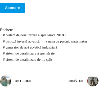
Abonare
Etichete
#
Sistem de desalinizare a apei sărate 20T/D
#
osmoză inversă acvatică
#
nava de pescuit watermaker
#
generator de apă acvatică industrială
#
sistem de desalinizare a apei sărate
#
sistem de desalinizare de tip split
ANTERIOR
URMĂTOR