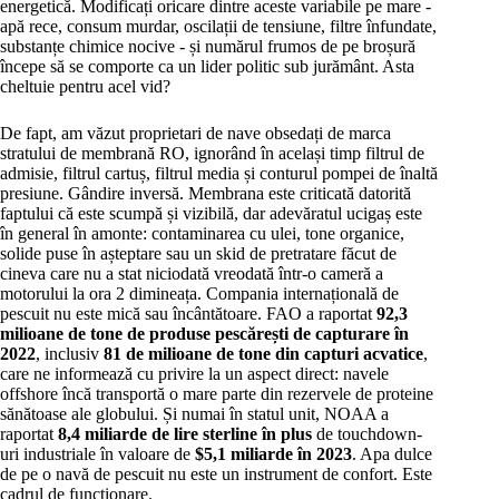
energetică. Modificați oricare dintre aceste variabile pe mare -
apă rece, consum murdar, oscilații de tensiune, filtre înfundate,
substanțe chimice nocive - și numărul frumos de pe broșură
începe să se comporte ca un lider politic sub jurământ. Asta
cheltuie pentru acel vid?
De fapt, am văzut proprietari de nave obsedați de marca
stratului de membrană RO, ignorând în același timp filtrul de
admisie, filtrul cartuș, filtrul media și conturul pompei de înaltă
presiune. Gândire inversă. Membrana este criticată datorită
faptului că este scumpă și vizibilă, dar adevăratul ucigaș este
în general în amonte: contaminarea cu ulei, tone organice,
solide puse în așteptare sau un skid de pretratare făcut de
cineva care nu a stat niciodată vreodată într-o cameră a
motorului la ora 2 dimineața. Compania internațională de
pescuit nu este mică sau încântătoare. FAO a raportat
92,3
milioane de tone de produse pescărești de capturare în
2022
, inclusiv
81 de milioane de tone din capturi acvatice
,
care ne informează cu privire la un aspect direct: navele
offshore încă transportă o mare parte din rezervele de proteine
sănătoase ale globului. Și numai în statul unit, NOAA a
raportat
8,4 miliarde de lire sterline în plus
de touchdown-
uri industriale în valoare de
$5,1 miliarde în 2023
. Apa dulce
de pe o navă de pescuit nu este un instrument de confort. Este
cadrul de funcționare.