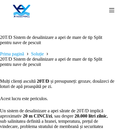
Sari
la
conținut
20T/D Sistem de desalinizare a apei de mare de tip Split
pentru nave de pescuit
Prima pagină
Soluție
20T/D Sistem de desalinizare a apei de mare de tip Split
pentru nave de pescuit
Mulți clienți ascultă
20T/D
și presupuneți: grozav, douăzeci de
loturi de apă proaspătă pe zi.
Acest lucru este periculos.
Un sistem de desalinizare a apei sărate de 20T/D implică
aproximativ
20 m CINCI/zi
, sau despre
20.000 litri zilnic
,
sub salinitatea definită a hranei, temperatura, prețul de
vindecare, problema stratului de membrană și securitatea