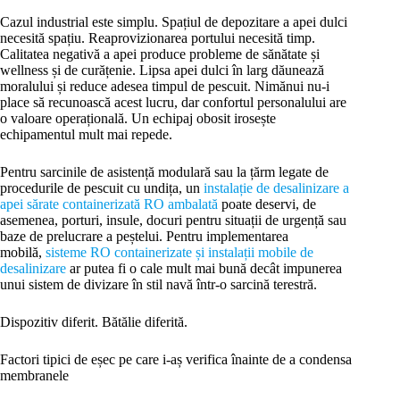
Cazul industrial este simplu. Spațiul de depozitare a apei dulci
necesită spațiu. Reaprovizionarea portului necesită timp.
Calitatea negativă a apei produce probleme de sănătate și
wellness și de curățenie. Lipsa apei dulci în larg dăunează
moralului și reduce adesea timpul de pescuit. Nimănui nu-i
place să recunoască acest lucru, dar confortul personalului are
o valoare operațională. Un echipaj obosit irosește
echipamentul mult mai repede.
Pentru sarcinile de asistență modulară sau la țărm legate de
procedurile de pescuit cu undița, un
instalație de desalinizare a
apei sărate containerizată RO ambalată
poate deservi, de
asemenea, porturi, insule, docuri pentru situații de urgență sau
baze de prelucrare a peștelui. Pentru implementarea
mobilă,
sisteme RO containerizate și instalații mobile de
desalinizare
ar putea fi o cale mult mai bună decât impunerea
unui sistem de divizare în stil navă într-o sarcină terestră.
Dispozitiv diferit. Bătălie diferită.
Factori tipici de eșec pe care i-aș verifica înainte de a condensa
membranele