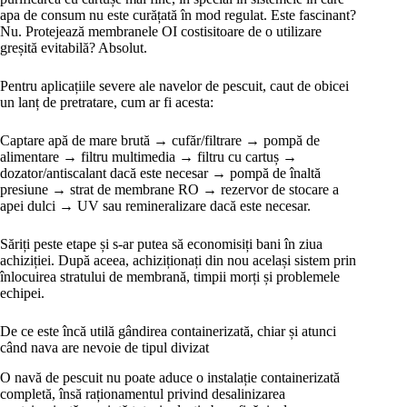
apa de consum nu este curățată în mod regulat. Este fascinant?
Nu. Protejează membranele OI costisitoare de o utilizare
greșită evitabilă? Absolut.
Pentru aplicațiile severe ale navelor de pescuit, caut de obicei
un lanț de pretratare, cum ar fi acesta:
Captare apă de mare brută → cufăr/filtrare → pompă de
alimentare → filtru multimedia → filtru cu cartuș →
dozator/antiscalant dacă este necesar → pompă de înaltă
presiune → strat de membrane RO → rezervor de stocare a
apei dulci → UV sau remineralizare dacă este necesar.
Săriți peste etape și s-ar putea să economisiți bani în ziua
achiziției. După aceea, achiziționați din nou același sistem prin
înlocuirea stratului de membrană, timpii morți și problemele
echipei.
De ce este încă utilă gândirea containerizată, chiar și atunci
când nava are nevoie de tipul divizat
O navă de pescuit nu poate aduce o instalație containerizată
completă, însă raționamentul privind desalinizarea