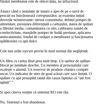
Stratul membranar este de obicei ținta, nu infractorul.
Atunci când o instalație de tratare a apei de pe o navă de
pescuit nu funcționează corespunzător, aș examina inițial
dovezile neinteresante: stresul consumului, debitul pompei de
alimentare, presiunea diferențială a cartușului, starea de spălare
a filtrului mediu, contaminarea cu ulei, calibrarea sondei de
conductivitate, etanșările pompei de înaltă presiune, aplicarea
antiscalantului, fondul de curățare a membranei și funcționarea
spălătorului cu apă dulce.
Cele mai urâte eșecuri provin în mod normal din neglijență:
Un filtru cu cartuș lăsat prea mult timp. Un opritor de spălare
blocat pe jumătate deschis. Un membru al personalului care
ocolește o alarmă. Un rezervor de produse chimice complet
uscat. Un indicator de stres de grad scăzut care zace liniștit. O
spălare cu apă proaspătă ratată din cauza faptului că “am fost
agitați”.”
Și apoi cineva susține că sistemul RO este rău.
Nu. Sistemul a fost abandonat.