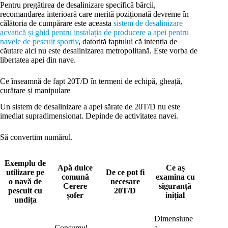
Pentru pregătirea de desalinizare specifică bărcii,
recomandarea interioară care merită poziționată devreme în
călătoria de cumpărare este aceasta
sistem de desalinizare
acvatică și ghid pentru instalația de producere a apei pentru
navele de pescuit sportiv
, datorită faptului că intenția de
căutare aici nu este desalinizarea metropolitană. Este vorba de
libertatea apei din nave.
Ce înseamnă de fapt 20T/D în termeni de echipă, gheață,
curățare și manipulare
Un sistem de desalinizare a apei sărate de 20T/D nu este
imediat supradimensionat. Depinde de activitatea navei.
Să convertim numărul.
Exemplu de
Apă dulce
Ce aș
utilizare pe
De ce pot fi
comună
examina cu
o navă de
necesare
Cerere
siguranță
pescuit cu
20T/D
șofer
inițial
undița
Dimensiune
Consumul
a