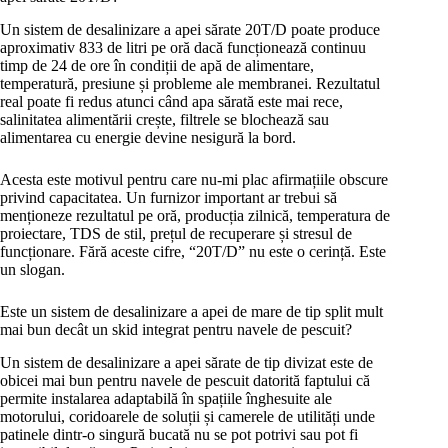
Un sistem de desalinizare a apei sărate 20T/D poate produce
aproximativ 833 de litri pe oră dacă funcționează continuu
timp de 24 de ore în condiții de apă de alimentare,
temperatură, presiune și probleme ale membranei. Rezultatul
real poate fi redus atunci când apa sărată este mai rece,
salinitatea alimentării crește, filtrele se blochează sau
alimentarea cu energie devine nesigură la bord.
Acesta este motivul pentru care nu-mi plac afirmațiile obscure
privind capacitatea. Un furnizor important ar trebui să
menționeze rezultatul pe oră, producția zilnică, temperatura de
proiectare, TDS de stil, prețul de recuperare și stresul de
funcționare. Fără aceste cifre, “20T/D” nu este o cerință. Este
un slogan.
Este un sistem de desalinizare a apei de mare de tip split mult
mai bun decât un skid integrat pentru navele de pescuit?
Un sistem de desalinizare a apei sărate de tip divizat este de
obicei mai bun pentru navele de pescuit datorită faptului că
permite instalarea adaptabilă în spațiile înghesuite ale
motorului, coridoarele de soluții și camerele de utilități unde
patinele dintr-o singură bucată nu se pot potrivi sau pot fi