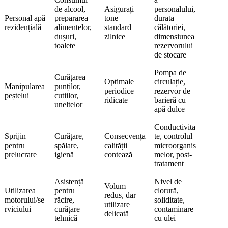
de alcool,
Asigurați
personalului,
Personal apă
prepararea
tone
durata
rezidențială
alimentelor,
standard
călătoriei,
dușuri,
zilnice
dimensiunea
toalete
rezervorului
de stocare
Pompa de
Curățarea
Optimale
circulație,
Manipularea
punților,
periodice
rezervor de
peștelui
cutiilor,
ridicate
barieră cu
uneltelor
apă dulce
Conductivita
Sprijin
Curățare,
Consecvența
te, controlul
pentru
spălare,
calității
microorganis
prelucrare
igienă
contează
melor, post-
tratament
Asistență
Nivel de
Volum
Utilizarea
pentru
clorură,
redus, dar
motorului/se
răcire,
soliditate,
utilizare
rviciului
curățare
contaminare
delicată
tehnică
cu ulei