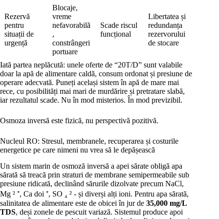
Blocaje,
Rezervă
vreme
Libertatea și
pentru
nefavorabilă
Scade riscul
redundanța
situații de
,
funcțional
rezervorului
urgență
constrângeri
de stocare
portuare
Iată partea neplăcută: unele oferte de “20T/D” sunt valabile
doar la apă de alimentare caldă, consum ordonat și presiune de
operare adecvată. Puneți același sistem în apă de mare mai
rece, cu posibilități mai mari de murdărire și pretratare slabă,
iar rezultatul scade. Nu în mod misterios. În mod previzibil.
Osmoza inversă este fizică, nu perspectivă pozitivă.
Nucleul RO: Stresul, membranele, recuperarea și costurile
energetice pe care nimeni nu vrea să le depășească
Un sistem marin de osmoză inversă a apei sărate obligă apa
sărată să treacă prin straturi de membrane semipermeabile sub
presiune ridicată, declinând sărurile dizolvate precum NaCl,
Mg ² ⁺, Ca doi ⁺, SO ₄ ² - și diverși alți ioni. Pentru apa sărată,
salinitatea de alimentare este de obicei în jur de
35,000 mg/L
TDS
, deși zonele de pescuit variază. Sistemul produce apoi