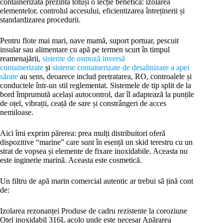
containerizată prezintă totuși o lecție benefică: izolarea
elementelor, controlul accesului, eficientizarea întreținerii și
standardizarea procedurii.
Pentru flote mai mari, nave mamă, suport portuar, pescuit
insular sau alimentare cu apă pe termen scurt în timpul
reamenajării,
sisteme de osmoză inversă
containerizate
și
sisteme containerizate de desalinizare a apei
sărate
au sens, deoarece includ pretratarea, RO, controalele și
conductele într-un stil reglementat. Sistemele de tip split de la
bord împrumută același autocontrol, dar îl adaptează la punțile
de oțel, vibrații, ceață de sare și constrângeri de acces
nemiloase.
Aici îmi exprim părerea: prea mulți distribuitori oferă
dispozitive “marine” care sunt în esență un skid terestru cu un
strat de vopsea și elemente de fixare inoxidabile. Aceasta nu
este inginerie marină. Aceasta este cosmetică.
Un filtru de apă marin comercial autentic ar trebui să țină cont
de:
Izolarea rezonanței Produse de cadru rezistente la coroziune
Oțel inoxidabil 316L acolo unde este necesar Apărarea