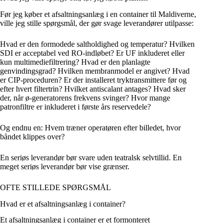
Før jeg køber et afsaltningsanlæg i en container til Maldiverne,
ville jeg stille spørgsmål, der gør svage leverandører utilpasse:
Hvad er den formodede saltholdighed og temperatur? Hvilken
SDI er acceptabel ved RO-indløbet? Er UF inkluderet eller
kun multimediefiltrering? Hvad er den planlagte
genvindingsgrad? Hvilken membranmodel er angivet? Hvad
er CIP-proceduren? Er der installeret tryktransmittere før og
efter hvert filtertrin? Hvilket antiscalant antages? Hvad sker
der, når ø-generatorens frekvens svinger? Hvor mange
patronfiltre er inkluderet i første års reservedele?
Og endnu en: Hvem træner operatøren efter billedet, hvor
båndet klippes over?
En seriøs leverandør bør svare uden teatralsk selvtillid. En
meget seriøs leverandør bør vise grænser.
OFTE STILLEDE SPØRGSMÅL
Hvad er et afsaltningsanlæg i container?
Et afsaltningsanlæg i container er et formonteret