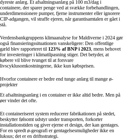
dyreste anlæg. Et afsaltningsanlæg på 100 m3/dag i
containere, der sparer penge ved at svække forbehandlingen,
underdimensionere pumper, fjerne instrumenter eller ignorere
CIP-adgangen, vil straffe ejeren, når garantisamtalen er gået i
stå.
Verdensbankgruppens klimaanalyse for Maldiverne i 2024 gør
også finansieringssituationen vanskeligere: Den offentlige
gæld blev rapporteret til
123% af BNP i 2023
, mens behovet
for investeringer i klimatilpasning stiger. Det betyder, at
købere vil blive tvunget til at forsvare
livscyklusomkostningerne, ikke kun købsprisen.
Hvorfor containere er bedre end tunge anlæg til mange ø-
projekter
Et afsaltningsanlæg i en container er ikke altid bedre. Men på
øer vinder det ofte.
Et containeriseret system reducerer fabrikationen på stedet,
beskytter følsomt udstyr under transporten, forkorter
installationstiden og giver ejerne et design, der kan gentages.
For en spredt ø-geografi er gentagelsesmuligheder ikke en
luksus; det er en driftsstrategi.