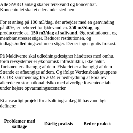
Alle SWRO-anlæg skaber ferskvand og koncentrat.
Koncentratet skal et eller andet sted hen.
For et anlæg på 100 m3/dag, der arbejder med en genvinding
på 40%, er behovet for fødevand ca.
250 m3/dag
, og
producerede ca.
150 m3/dag af saltvand
. Øg restitutionen, og
membranstresset stiger. Reducer restitutionen, og
indtags-/udledningsvolumen stiger. Der er ingen gratis frokost.
På Maldiverne skal udledningsdesignet håndteres med omhu,
fordi revsystemer er økonomisk infrastruktur, ikke natur.
Turismen er afhængig af dem. Fiskeriet er afhængigt af dem.
Strande er afhængige af dem. Og ifølge Verdensbankgruppens
CCDR-sammendrag fra 2024 er nedbrydning af koralrev
allerede en stor national risiko med alvorlige forventede tab
under højere opvarmningsscenarier.
Et ansvarligt projekt for afsaltningsanlæg til havvand bør
definere:
Problemer med
Dårlig praksis
Bedre praksis
saltlage