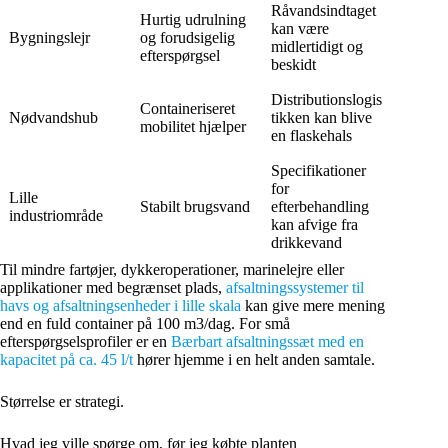
Råvandsindtaget
Hurtig udrulning
kan være
Bygningslejr
og forudsigelig
midlertidigt og
efterspørgsel
beskidt
Distributionslogis
Containeriseret
Nødvandshub
tikken kan blive
mobilitet hjælper
en flaskehals
Specifikationer
for
Lille
Stabilt brugsvand
efterbehandling
industriområde
kan afvige fra
drikkevand
Til mindre fartøjer, dykkeroperationer, marinelejre eller
applikationer med begrænset plads,
afsaltningssystemer til
havs og afsaltningsenheder i lille skala
kan give mere mening
end en fuld container på 100 m3/dag. For små
efterspørgselsprofiler er en
Bærbart afsaltningssæt med en
kapacitet på ca. 45 l/t
hører hjemme i en helt anden samtale.
Størrelse er strategi.
Hvad jeg ville spørge om, før jeg købte planten