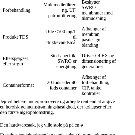
Beskytter
Multimediefiltreri
SWRO-
Forbehandling
ng, UF,
membraner mod
patronfiltrering
tilsmudsning
Afhænger af
Ofte <500 mg/L
membran,
Produkt TDS
til
pasdesign,
drikkevandsmål
blanding
Stedsspecifik;
Driver OPEX og
Efterspørgsel
SWRO er
dimensionering af
efter strøm
energitung
generatorer
Afhænger af
20 fods eller 40
forbehandling,
Containerformat
fods container
CIP, tanke,
kontroller
Jeg vil hellere underpromovere og arbejde rent end at angive
en heroisk gennemstrømningshastighed, der kollapser efter
den første algeopblomstring.
Den hardwarestak, jeg ville stole på på en ø
Et seriøst containeriseret havvandsanlæg til omvendt osmose