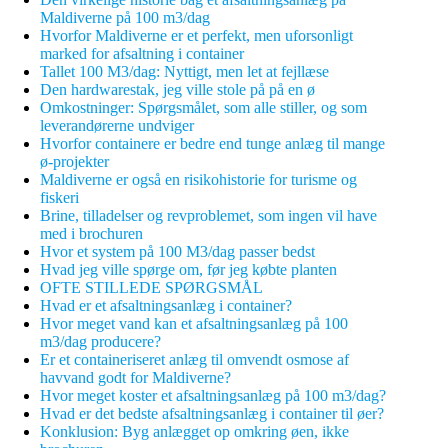
Maldiverne på 100 m3/dag
Hvorfor Maldiverne er et perfekt, men uforsonligt
marked for afsaltning i container
Tallet 100 M3/dag: Nyttigt, men let at fejllæse
Den hardwarestak, jeg ville stole på på en ø
Omkostninger: Spørgsmålet, som alle stiller, og som
leverandørerne undviger
Hvorfor containere er bedre end tunge anlæg til mange
ø-projekter
Maldiverne er også en risikohistorie for turisme og
fiskeri
Brine, tilladelser og revproblemet, som ingen vil have
med i brochuren
Hvor et system på 100 M3/dag passer bedst
Hvad jeg ville spørge om, før jeg købte planten
OFTE STILLEDE SPØRGSMÅL
Hvad er et afsaltningsanlæg i container?
Hvor meget vand kan et afsaltningsanlæg på 100
m3/dag producere?
Er et containeriseret anlæg til omvendt osmose af
havvand godt for Maldiverne?
Hvor meget koster et afsaltningsanlæg på 100 m3/dag?
Hvad er det bedste afsaltningsanlæg i container til øer?
Konklusion: Byg anlægget op omkring øen, ikke