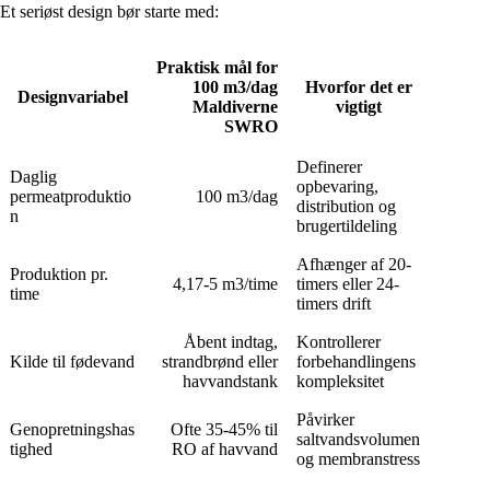
Et seriøst design bør starte med:
Praktisk mål for
100 m3/dag
Hvorfor det er
Designvariabel
Maldiverne
vigtigt
SWRO
Definerer
Daglig
opbevaring,
permeatproduktio
100 m3/dag
distribution og
n
brugertildeling
Afhænger af 20-
Produktion pr.
4,17-5 m3/time
timers eller 24-
time
timers drift
Åbent indtag,
Kontrollerer
Kilde til fødevand
strandbrønd eller
forbehandlingens
havvandstank
kompleksitet
Påvirker
Genopretningshas
Ofte 35-45% til
saltvandsvolumen
tighed
RO af havvand
og membranstress