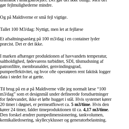
gør fejlmulighederne mindre.
Og på Maldiverne er små fejl vigtige.
Tallet 100 M3/dag: Nyttigt, men let at fejllæse
Et afsaltningsanlæg på 100 m3/dag i en container lyder
præcist. Det er det ikke.
I marken afhænger produktionen af havvandets temperatur,
saltholdighed, fødevarens turbiditet, SDI, tilsmudsning af
patronfiltre, membranalder, genvindingsgrad,
pumpeeffektivitet, og hvor ofte operatøren rent faktisk logger
data i stedet for at gætte.
Til brug på en ø på Maldiverne ville jeg normalt læse “100
m3/dag” som et designmål under definerede forudsætninger
for fødevandet, ikke et løfte hugget i stål. Hvis systemet kører
20 timer i døgnet, er permeatflowet ca.
5 m3/time
. Hvis den
kører 24 timer, falder timeproduktionen til ca.
4,17 m3/time
.
Den forskel ændrer pumpedimensionering, tankvolumen,
kemikaliedosering, skyllecyklusser og generatorbelastning.