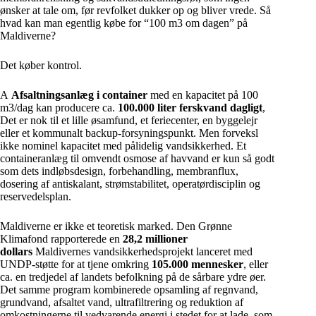
ønsker at tale om, før revfolket dukker op og bliver vrede. Så
hvad kan man egentlig købe for “100 m3 om dagen” på
Maldiverne?
Det køber kontrol.
A
Afsaltningsanlæg i container
med en kapacitet på 100
m3/dag kan producere ca.
100.000 liter ferskvand dagligt
,
Det er nok til et lille øsamfund, et feriecenter, en byggelejr
eller et kommunalt backup-forsyningspunkt. Men forveksl
ikke nominel kapacitet med pålidelig vandsikkerhed. Et
containeranlæg til omvendt osmose af havvand er kun så godt
som dets indløbsdesign, forbehandling, membranflux,
dosering af antiskalant, strømstabilitet, operatørdisciplin og
reservedelsplan.
Maldiverne er ikke et teoretisk marked. Den Grønne
Klimafond rapporterede en
28,2 millioner
dollars
Maldivernes vandsikkerhedsprojekt lanceret med
UNDP-støtte for at tjene omkring
105.000 mennesker
, eller
ca. en tredjedel af landets befolkning på de sårbare ydre øer.
Det samme program kombinerede opsamling af regnvand,
grundvand, afsaltet vand, ultrafiltrering og reduktion af
omkostningerne til vedvarende energi i stedet for at lade, som