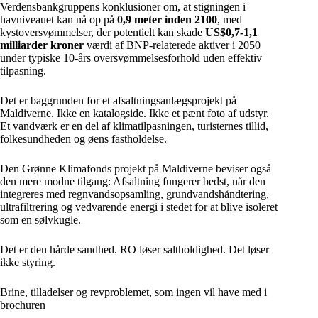
Verdensbankgruppens konklusioner om, at stigningen i
havniveauet kan nå op på
0,9 meter inden 2100
, med
kystoversvømmelser, der potentielt kan skade
US$0,7-1,1
milliarder kroner
værdi af BNP-relaterede aktiver i 2050
under typiske 10-års oversvømmelsesforhold uden effektiv
tilpasning.
Det er baggrunden for et afsaltningsanlægsprojekt på
Maldiverne. Ikke en katalogside. Ikke et pænt foto af udstyr.
Et vandværk er en del af klimatilpasningen, turisternes tillid,
folkesundheden og øens fastholdelse.
Den Grønne Klimafonds projekt på Maldiverne beviser også
den mere modne tilgang: Afsaltning fungerer bedst, når den
integreres med regnvandsopsamling, grundvandshåndtering,
ultrafiltrering og vedvarende energi i stedet for at blive isoleret
som en sølvkugle.
Det er den hårde sandhed. RO løser saltholdighed. Det løser
ikke styring.
Brine, tilladelser og revproblemet, som ingen vil have med i
brochuren