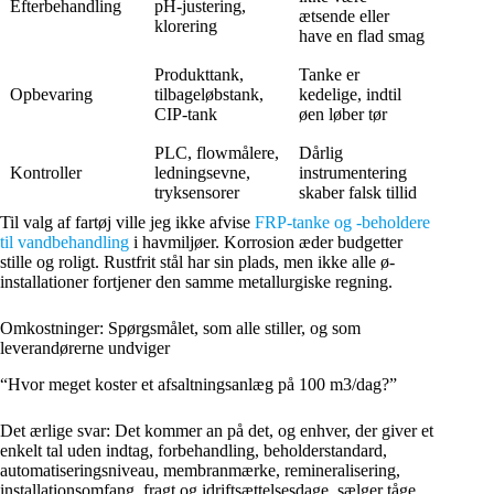
Efterbehandling
pH-justering,
ætsende eller
klorering
have en flad smag
Produkttank,
Tanke er
Opbevaring
tilbageløbstank,
kedelige, indtil
CIP-tank
øen løber tør
PLC, flowmålere,
Dårlig
Kontroller
ledningsevne,
instrumentering
tryksensorer
skaber falsk tillid
Til valg af fartøj ville jeg ikke afvise
FRP-tanke og -beholdere
til vandbehandling
i havmiljøer. Korrosion æder budgetter
stille og roligt. Rustfrit stål har sin plads, men ikke alle ø-
installationer fortjener den samme metallurgiske regning.
Omkostninger: Spørgsmålet, som alle stiller, og som
leverandørerne undviger
“Hvor meget koster et afsaltningsanlæg på 100 m3/dag?”
Det ærlige svar: Det kommer an på det, og enhver, der giver et
enkelt tal uden indtag, forbehandling, beholderstandard,
automatiseringsniveau, membranmærke, remineralisering,
installationsomfang, fragt og idriftsættelsesdage, sælger tåge.