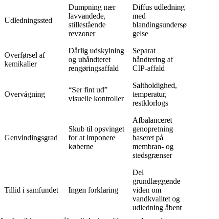
Dumpning nær
Diffus udledning
lavvandede,
med
Udledningssted
stillestående
blandingsundersø
revzoner
gelse
Dårlig udskylning
Separat
Overførsel af
og uhåndteret
håndtering af
kemikalier
rengøringsaffald
CIP-affald
Saltholdighed,
“Ser fint ud”
Overvågning
temperatur,
visuelle kontroller
restklorlogs
Afbalanceret
Skub til opsvinget
genopretning
Genvindingsgrad
for at imponere
baseret på
køberne
membran- og
stedsgrænser
Del
grundlæggende
Tillid i samfundet
Ingen forklaring
viden om
vandkvalitet og
udledning åbent