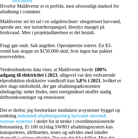
brochuren
Hvorfor Maldiverne er et perfekt, men uforsonligt marked for
afsaltning i container
Maldiverne ser let ud i en salgsbrochure: ubegrænset havvand,
spredte øer, stor turistefterspørgsel, åbenlys mangel på
ferskvand. Men i projektudførelsen er det brutalt.
Fragt gør ondt. Salt angriber. Operatørerne roterer. En $3-
ventil kan stoppe en $150.000-skid, hvis ingen har pakket
reservedelen.
Verdensbankens data viser, at Maldiverne havde
100%
adgang til elektricitet i 2023
, alligevel var den vedvarende
elproduktion eksklusive vandkraft kun
5,8% i 2021
, hvilket er
den slags misforhold, der gør afsaltningsøkonomien
ubehagelig: nettet findes, men energimikset straffer stadig
driftsomkostninger og emissioner.
Det er derfor, jeg foretrækker modulære ø-systemer bygget op
omkring
industrielt afsaltningsanlæg havvand omvendt
osmose systemer
i stedet for at tænke i overdimensionerede
betonanlæg. Et 100 m3/dag SWRO afsaltningssystem kan
transporteres, idriftsættes, testes og udvides med mindre
dramatik i anlægsarbejdet. Det gør det ikke billigt. Men det