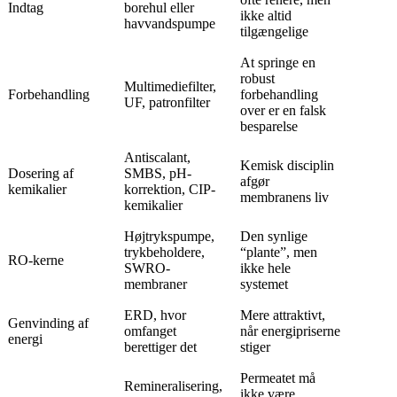
Indtag
borehul eller
ikke altid
havvandspumpe
tilgængelige
At springe en
robust
Multimediefilter,
Forbehandling
forbehandling
UF, patronfilter
over er en falsk
besparelse
Antiscalant,
Kemisk disciplin
Dosering af
SMBS, pH-
afgør
kemikalier
korrektion, CIP-
membranens liv
kemikalier
Højtrykspumpe,
Den synlige
trykbeholdere,
“plante”, men
RO-kerne
SWRO-
ikke hele
membraner
systemet
ERD, hvor
Mere attraktivt,
Genvinding af
omfanget
når energipriserne
energi
berettiger det
stiger
Permeatet må
Remineralisering,
ikke være