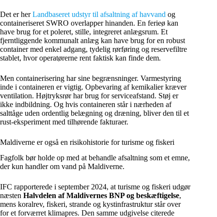
Det er her
Landbaseret udstyr til afsaltning af havvand
og
containeriseret SWRO overlapper hinanden. En ferieø kan
have brug for et poleret, stille, integreret anlægsrum. Et
fjerntliggende kommunalt anlæg kan have brug for en robust
container med enkel adgang, tydelig rørføring og reservefiltre
stablet, hvor operatørerne rent faktisk kan finde dem.
Men containerisering har sine begrænsninger. Varmestyring
inde i containeren er vigtig. Opbevaring af kemikalier kræver
ventilation. Højtryksrør har brug for serviceafstand. Støj er
ikke indbildning. Og hvis containeren står i nærheden af
salttåge uden ordentlig belægning og dræning, bliver den til et
rust-eksperiment med tilhørende fakturaer.
Maldiverne er også en risikohistorie for turisme og fiskeri
Fagfolk bør holde op med at behandle afsaltning som et emne,
der kun handler om vand på Maldiverne.
IFC rapporterede i september 2024, at turisme og fiskeri udgør
næsten
Halvdelen af Maldivernes BNP og beskæftigelse
,
mens koralrev, fiskeri, strande og kystinfrastruktur står over
for et forværret klimapres. Den samme udgivelse citerede