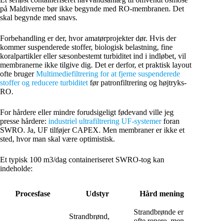
på Maldiverne bør ikke begynde med RO-membranen. Det
skal begynde med snavs.
Forbehandling er der, hvor amatørprojekter dør. Hvis der
kommer suspenderede stoffer, biologisk belastning, fine
koralpartikler eller sæsonbestemt turbiditet ind i indløbet, vil
membranerne ikke tilgive dig. Det er derfor, et praktisk layout
ofte bruger
Multimediefiltrering for at fjerne suspenderede
stoffer og reducere turbiditet
før patronfiltrering og højtryks-
RO.
For hårdere eller mindre forudsigeligt fødevand ville jeg
presse hårdere:
industriel ultrafiltrering UF-systemer
foran
SWRO. Ja, UF tilføjer CAPEX. Men membraner er ikke et
sted, hvor man skal være optimistisk.
Et typisk 100 m3/dag containeriseret SWRO-tog kan
indeholde:
Procesfase
Udstyr
Hård mening
Strandbrønde er
Strandbrønd,
ofte renere, men