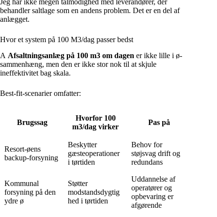
Jeg har ikke megen tålmodighed med leverandører, der
behandler saltlage som en andens problem. Det er en del af
anlægget.
Hvor et system på 100 M3/dag passer bedst
A
Afsaltningsanlæg på 100 m3 om dagen
er ikke lille i ø-
sammenhæng, men den er ikke stor nok til at skjule
ineffektivitet bag skala.
Best-fit-scenarier omfatter:
Hvorfor 100
Brugssag
Pas på
m3/dag virker
Beskytter
Behov for
Resort-øens
gæsteoperationer
støjsvag drift og
backup-forsyning
i tørtiden
redundans
Uddannelse af
Kommunal
Støtter
operatører og
forsyning på den
modstandsdygtig
opbevaring er
ydre ø
hed i tørtiden
afgørende