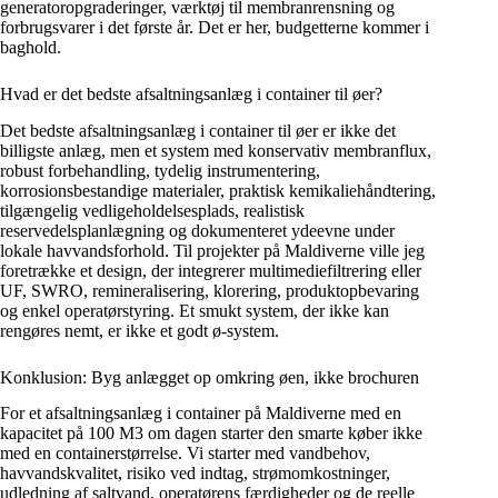
generatoropgraderinger, værktøj til membranrensning og
forbrugsvarer i det første år. Det er her, budgetterne kommer i
baghold.
Hvad er det bedste afsaltningsanlæg i container til øer?
Det bedste afsaltningsanlæg i container til øer er ikke det
billigste anlæg, men et system med konservativ membranflux,
robust forbehandling, tydelig instrumentering,
korrosionsbestandige materialer, praktisk kemikaliehåndtering,
tilgængelig vedligeholdelsesplads, realistisk
reservedelsplanlægning og dokumenteret ydeevne under
lokale havvandsforhold. Til projekter på Maldiverne ville jeg
foretrække et design, der integrerer multimediefiltrering eller
UF, SWRO, remineralisering, klorering, produktopbevaring
og enkel operatørstyring. Et smukt system, der ikke kan
rengøres nemt, er ikke et godt ø-system.
Konklusion: Byg anlægget op omkring øen, ikke brochuren
For et afsaltningsanlæg i container på Maldiverne med en
kapacitet på 100 M3 om dagen starter den smarte køber ikke
med en containerstørrelse. Vi starter med vandbehov,
havvandskvalitet, risiko ved indtag, strømomkostninger,
udledning af saltvand, operatørens færdigheder og de reelle