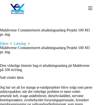
Fortsæt
til
indhold
Maldiverne Containeriseret afsaltningsanlæg Projekt 100 M3
pr. dag
Hjem
Løsning
Maldiverne Containeriseret afsaltningsanlæg Projekt 100 M3
pr. dag
Den virkelige historie bag et afsaltningsanlæg på Maldiverne
på 100 m3/dag
Salt vinder først.
Jeg har set alt for mange ø-vandprojekter blive solgt som pæne
udstyrspakker, når det virkelige problem er mere rodet:
ætsende luft, svage anløbsbroer, dieselvolatilitet, nervøse
hoteloperatører, overbebyrdet forsyningspersonale, forsinket
membranrensning og saltvandsudledningsrør, som ingen