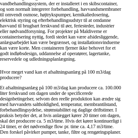
vandbehandlingssystem, der er installeret i en skibscontainer,
og som normalt integrerer forbehandling, havvandsmembraner
til omvendt osmose, højtrykspumper, kemikaliedosering,
elektrisk styring og efterbehandlingsudstyr til at omdanne
havvand til brugbart ferskvand til øer, feriesteder, industrier
eller nødvandforsyning. For projekter på Maldiverne er
containerisering nyttig, fordi stedet kan være afsidesliggende,
anlægsarbejdet kan være begrænset, og installationsvinduerne
kan være korte. Men containeren fjerner ikke behovet for et
godt indløbsdesign, uddannelse af operatører, lagertanke,
reservedele og udledningsplanlægning.
Hvor meget vand kan et afsaltningsanlæg på 100 m3/dag
producere?
Et afsaltningsanlæg på 100 m3/dag kan producere ca. 100.000
liter ferskvand om dagen under de specificerede
designbetingelser, selvom den reelle produktion kan ændre sig
med havvandets saltholdighed, temperatur, membrantilstand,
forbehandlingsydelse, strømstabilitet og daglige driftstimer. I
praksis betyder det, at hvis anlægget kører 20 timer om dagen,
skal det producere ca. 5 m3/time. Hvis det kører kontinuerligt i
24 timer, er det nødvendige flow pr. time ca. 4,17 m3/time.
Den forskel påvirker pumper, tanke, filtre og rengøringsplaner.