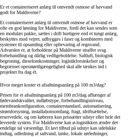
Er et containeriseret anlæg til omvendt osmose af havvand
godt for Maldiverne?
Et containeriseret anlæg til omvendt osmose af havvand er
ofte en god løsning for Maldiverne, fordi det kan sendes som
en modulær pakke, sættes i drift hurtigere end et tungt anlæg,
beskyttes mod vejret, udbygges i faser og kombineres med
systemer til opsamling eller opbevaring af regnvand.
Advarslen er, at forholdene på Maldiverne straffer svag
forbehandling og dårlig vedligeholdelse. Saltluft, biologisk
begroning, dieselomkostninger, logistikforsinkelser og
begrænset operatørtilgængelighed skal alle tænkes ind i
projektet fra dag ét.
Hvor meget koster et afsaltningsanlæg på 100 m3/dag?
Prisen for et afsaltningsanlæg på 100 m3/dag afhænger af
fødevandskvalitet, indløbstype, forbehandlingsniveau,
membrankonfiguration, containerstandard, automatisering,
strømforsyning, installationsomfang, fragt, idriftsættelse,
reservedele, og om køberen kun prissætter udstyr eller hele det
leverede system. For Maldiverne kan ø-logistikken ændre det
endelige tal væsentligt. Et lavt tilbud på udstyr kan udelukke
indtag, udledning af saltvand, tanke, lokale rørledninger,