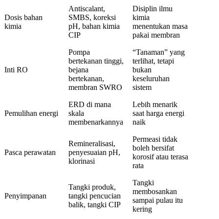
Antiscalant,
Disiplin ilmu
Dosis bahan
SMBS, koreksi
kimia
kimia
pH, bahan kimia
menentukan masa
CIP
pakai membran
Pompa
“Tanaman” yang
bertekanan tinggi,
terlihat, tetapi
Inti RO
bejana
bukan
bertekanan,
keseluruhan
membran SWRO
sistem
ERD di mana
Lebih menarik
Pemulihan energi
skala
saat harga energi
membenarkannya
naik
Permeasi tidak
Remineralisasi,
boleh bersifat
Pasca perawatan
penyesuaian pH,
korosif atau terasa
klorinasi
rata
Tangki
Tangki produk,
membosankan
Penyimpanan
tangki pencucian
sampai pulau itu
balik, tangki CIP
kering