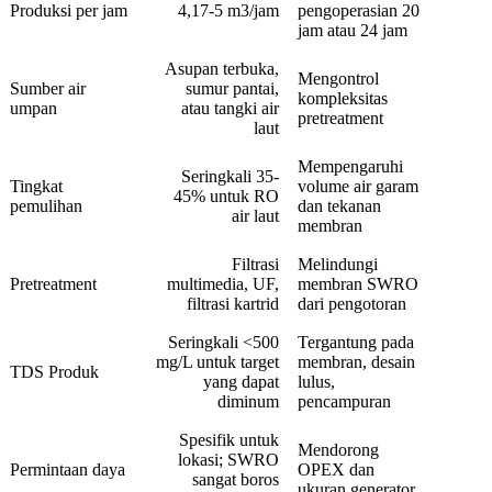
Produksi per jam
4,17-5 m3/jam
pengoperasian 20
jam atau 24 jam
Asupan terbuka,
Mengontrol
Sumber air
sumur pantai,
kompleksitas
umpan
atau tangki air
pretreatment
laut
Mempengaruhi
Seringkali 35-
Tingkat
volume air garam
45% untuk RO
pemulihan
dan tekanan
air laut
membran
Filtrasi
Melindungi
Pretreatment
multimedia, UF,
membran SWRO
filtrasi kartrid
dari pengotoran
Seringkali <500
Tergantung pada
mg/L untuk target
membran, desain
TDS Produk
yang dapat
lulus,
diminum
pencampuran
Spesifik untuk
Mendorong
lokasi; SWRO
Permintaan daya
OPEX dan
sangat boros
ukuran generator