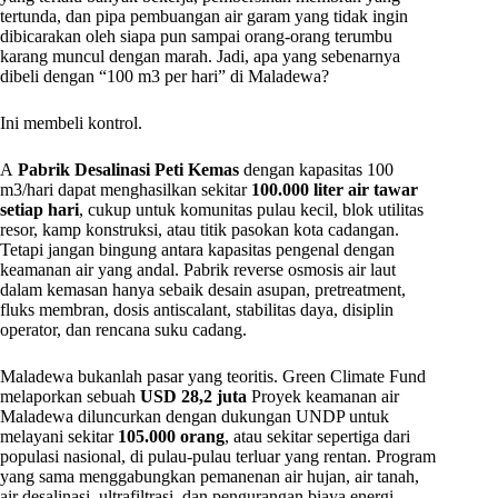
tertunda, dan pipa pembuangan air garam yang tidak ingin
dibicarakan oleh siapa pun sampai orang-orang terumbu
karang muncul dengan marah. Jadi, apa yang sebenarnya
dibeli dengan “100 m3 per hari” di Maladewa?
Ini membeli kontrol.
A
Pabrik Desalinasi Peti Kemas
dengan kapasitas 100
m3/hari dapat menghasilkan sekitar
100.000 liter air tawar
setiap hari
, cukup untuk komunitas pulau kecil, blok utilitas
resor, kamp konstruksi, atau titik pasokan kota cadangan.
Tetapi jangan bingung antara kapasitas pengenal dengan
keamanan air yang andal. Pabrik reverse osmosis air laut
dalam kemasan hanya sebaik desain asupan, pretreatment,
fluks membran, dosis antiscalant, stabilitas daya, disiplin
operator, dan rencana suku cadang.
Maladewa bukanlah pasar yang teoritis. Green Climate Fund
melaporkan sebuah
USD 28,2 juta
Proyek keamanan air
Maladewa diluncurkan dengan dukungan UNDP untuk
melayani sekitar
105.000 orang
, atau sekitar sepertiga dari
populasi nasional, di pulau-pulau terluar yang rentan. Program
yang sama menggabungkan pemanenan air hujan, air tanah,
air desalinasi, ultrafiltrasi, dan pengurangan biaya energi