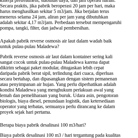
kinerja pretreatment, stabilitas daya, dan jam operasi harian.
Secara praktis, jika pabrik beroperasi 20 jam per hari, maka
harus menghasilkan sekitar 5 m3/jam. Jika berjalan terus
menerus selama 24 jam, aliran per jam yang dibutuhkan
adalah sekitar 4,17 m3/jam. Perbedaan tersebut mempengaruhi
pompa, tangki, filter, dan jadwal pembersihan.
Apakah pabrik reverse osmosis air laut dalam wadah baik
untuk pulau-pulau Maladewa?
Pabrik reverse osmosis air laut dalam kontainer sering kali
sangat cocok untuk pulau-pulau Maladewa karena dapat
dikirim sebagai paket modular, ditugaskan lebih cepat
daripada pabrik berat sipil, terlindung dari cuaca, diperluas
secara bertahap, dan dipasangkan dengan sistem pemanenan
atau penyimpanan air hujan. Yang perlu diperhatikan adalah
kondisi Maladewa yang menghukum perlakuan awal yang
lemah dan pemeliharaan yang buruk. Udara asin, pengotoran
biologis, biaya diesel, penundaan logistik, dan ketersediaan
operator yang terbatas, semuanya perlu dirancang ke dalam
proyek sejak hari pertama.
Berapa biaya pabrik desalinasi 100 m3/hari?
Biaya pabrik desalinasi 100 m3 / hari tergantung pada kualitas