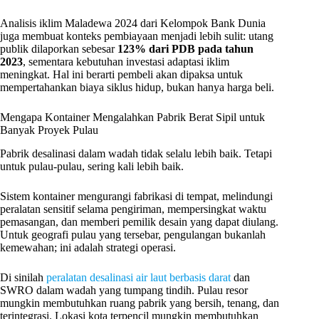
Analisis iklim Maladewa 2024 dari Kelompok Bank Dunia
juga membuat konteks pembiayaan menjadi lebih sulit: utang
publik dilaporkan sebesar
123% dari PDB pada tahun
2023
, sementara kebutuhan investasi adaptasi iklim
meningkat. Hal ini berarti pembeli akan dipaksa untuk
mempertahankan biaya siklus hidup, bukan hanya harga beli.
Mengapa Kontainer Mengalahkan Pabrik Berat Sipil untuk
Banyak Proyek Pulau
Pabrik desalinasi dalam wadah tidak selalu lebih baik. Tetapi
untuk pulau-pulau, sering kali lebih baik.
Sistem kontainer mengurangi fabrikasi di tempat, melindungi
peralatan sensitif selama pengiriman, mempersingkat waktu
pemasangan, dan memberi pemilik desain yang dapat diulang.
Untuk geografi pulau yang tersebar, pengulangan bukanlah
kemewahan; ini adalah strategi operasi.
Di sinilah
peralatan desalinasi air laut berbasis darat
dan
SWRO dalam wadah yang tumpang tindih. Pulau resor
mungkin membutuhkan ruang pabrik yang bersih, tenang, dan
terintegrasi. Lokasi kota terpencil mungkin membutuhkan