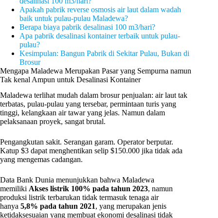
desalinasi 100 m3/hari?
Apakah pabrik reverse osmosis air laut dalam wadah
baik untuk pulau-pulau Maladewa?
Berapa biaya pabrik desalinasi 100 m3/hari?
Apa pabrik desalinasi kontainer terbaik untuk pulau-
pulau?
Kesimpulan: Bangun Pabrik di Sekitar Pulau, Bukan di
Brosur
Mengapa Maladewa Merupakan Pasar yang Sempurna namun
Tak kenal Ampun untuk Desalinasi Kontainer
Maladewa terlihat mudah dalam brosur penjualan: air laut tak
terbatas, pulau-pulau yang tersebar, permintaan turis yang
tinggi, kelangkaan air tawar yang jelas. Namun dalam
pelaksanaan proyek, sangat brutal.
Pengangkutan sakit. Serangan garam. Operator berputar.
Katup $3 dapat menghentikan selip $150.000 jika tidak ada
yang mengemas cadangan.
Data Bank Dunia menunjukkan bahwa Maladewa
memiliki
Akses listrik 100% pada tahun 2023
, namun
produksi listrik terbarukan tidak termasuk tenaga air
hanya
5,8% pada tahun 2021
, yang merupakan jenis
ketidaksesuaian yang membuat ekonomi desalinasi tidak