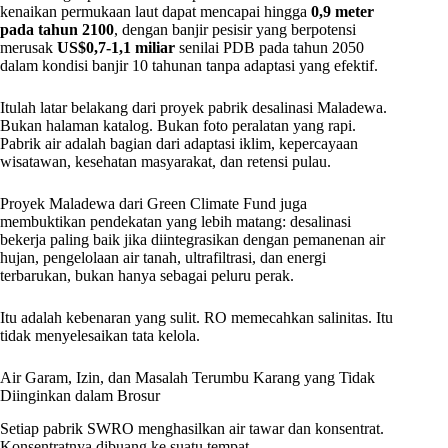
kenaikan permukaan laut dapat mencapai hingga
0,9 meter
pada tahun 2100
, dengan banjir pesisir yang berpotensi
merusak
US$0,7-1,1 miliar
senilai PDB pada tahun 2050
dalam kondisi banjir 10 tahunan tanpa adaptasi yang efektif.
Itulah latar belakang dari proyek pabrik desalinasi Maladewa.
Bukan halaman katalog. Bukan foto peralatan yang rapi.
Pabrik air adalah bagian dari adaptasi iklim, kepercayaan
wisatawan, kesehatan masyarakat, dan retensi pulau.
Proyek Maladewa dari Green Climate Fund juga
membuktikan pendekatan yang lebih matang: desalinasi
bekerja paling baik jika diintegrasikan dengan pemanenan air
hujan, pengelolaan air tanah, ultrafiltrasi, dan energi
terbarukan, bukan hanya sebagai peluru perak.
Itu adalah kebenaran yang sulit. RO memecahkan salinitas. Itu
tidak menyelesaikan tata kelola.
Air Garam, Izin, dan Masalah Terumbu Karang yang Tidak
Diinginkan dalam Brosur
Setiap pabrik SWRO menghasilkan air tawar dan konsentrat.
Konsentratnya dibuang ke suatu tempat.