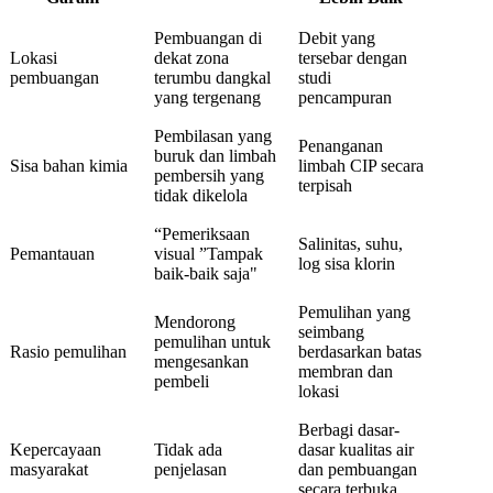
Pembuangan di
Debit yang
Lokasi
dekat zona
tersebar dengan
pembuangan
terumbu dangkal
studi
yang tergenang
pencampuran
Pembilasan yang
Penanganan
buruk dan limbah
Sisa bahan kimia
limbah CIP secara
pembersih yang
terpisah
tidak dikelola
“Pemeriksaan
Salinitas, suhu,
Pemantauan
visual ”Tampak
log sisa klorin
baik-baik saja"
Pemulihan yang
Mendorong
seimbang
pemulihan untuk
Rasio pemulihan
berdasarkan batas
mengesankan
membran dan
pembeli
lokasi
Berbagi dasar-
Kepercayaan
Tidak ada
dasar kualitas air
masyarakat
penjelasan
dan pembuangan
secara terbuka