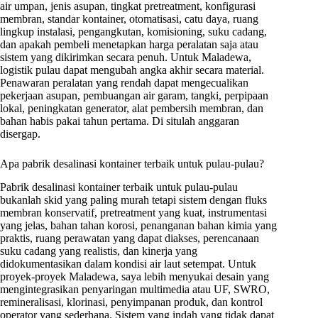
air umpan, jenis asupan, tingkat pretreatment, konfigurasi
membran, standar kontainer, otomatisasi, catu daya, ruang
lingkup instalasi, pengangkutan, komisioning, suku cadang,
dan apakah pembeli menetapkan harga peralatan saja atau
sistem yang dikirimkan secara penuh. Untuk Maladewa,
logistik pulau dapat mengubah angka akhir secara material.
Penawaran peralatan yang rendah dapat mengecualikan
pekerjaan asupan, pembuangan air garam, tangki, perpipaan
lokal, peningkatan generator, alat pembersih membran, dan
bahan habis pakai tahun pertama. Di situlah anggaran
disergap.
Apa pabrik desalinasi kontainer terbaik untuk pulau-pulau?
Pabrik desalinasi kontainer terbaik untuk pulau-pulau
bukanlah skid yang paling murah tetapi sistem dengan fluks
membran konservatif, pretreatment yang kuat, instrumentasi
yang jelas, bahan tahan korosi, penanganan bahan kimia yang
praktis, ruang perawatan yang dapat diakses, perencanaan
suku cadang yang realistis, dan kinerja yang
didokumentasikan dalam kondisi air laut setempat. Untuk
proyek-proyek Maladewa, saya lebih menyukai desain yang
mengintegrasikan penyaringan multimedia atau UF, SWRO,
remineralisasi, klorinasi, penyimpanan produk, dan kontrol
operator yang sederhana. Sistem yang indah yang tidak dapat