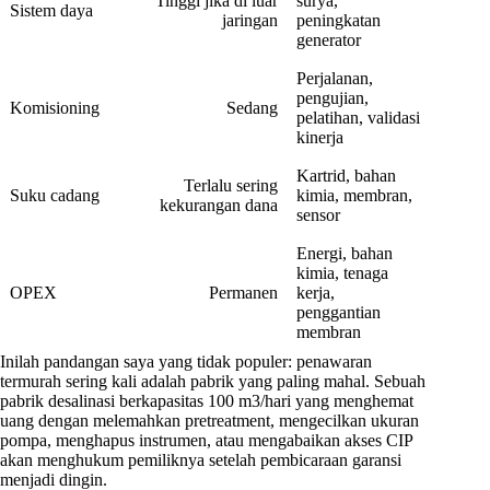
Tinggi jika di luar
surya,
Sistem daya
jaringan
peningkatan
generator
Perjalanan,
pengujian,
Komisioning
Sedang
pelatihan, validasi
kinerja
Kartrid, bahan
Terlalu sering
Suku cadang
kimia, membran,
kekurangan dana
sensor
Energi, bahan
kimia, tenaga
OPEX
Permanen
kerja,
penggantian
membran
Inilah pandangan saya yang tidak populer: penawaran
termurah sering kali adalah pabrik yang paling mahal. Sebuah
pabrik desalinasi berkapasitas 100 m3/hari yang menghemat
uang dengan melemahkan pretreatment, mengecilkan ukuran
pompa, menghapus instrumen, atau mengabaikan akses CIP
akan menghukum pemiliknya setelah pembicaraan garansi
menjadi dingin.