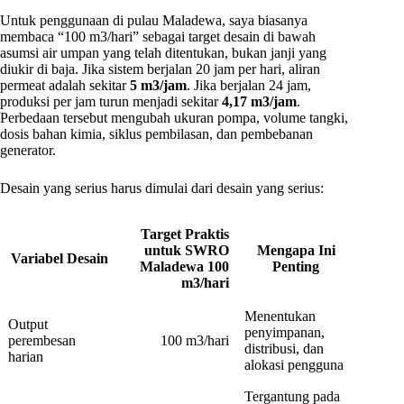
Untuk penggunaan di pulau Maladewa, saya biasanya
membaca “100 m3/hari” sebagai target desain di bawah
asumsi air umpan yang telah ditentukan, bukan janji yang
diukir di baja. Jika sistem berjalan 20 jam per hari, aliran
permeat adalah sekitar
5 m3/jam
. Jika berjalan 24 jam,
produksi per jam turun menjadi sekitar
4,17 m3/jam
.
Perbedaan tersebut mengubah ukuran pompa, volume tangki,
dosis bahan kimia, siklus pembilasan, dan pembebanan
generator.
Desain yang serius harus dimulai dari desain yang serius:
Target Praktis
untuk SWRO
Mengapa Ini
Variabel Desain
Maladewa 100
Penting
m3/hari
Menentukan
Output
penyimpanan,
perembesan
100 m3/hari
distribusi, dan
harian
alokasi pengguna
Tergantung pada