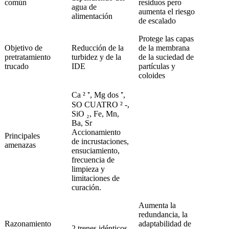
común
residuos pero
agua de
aumenta el riesgo
alimentación
de escalado
Protege las capas
Objetivo de
Reducción de la
de la membrana
pretratamiento
turbidez y de la
de la suciedad de
trucado
IDE
partículas y
coloides
Ca ² ⁺, Mg dos ⁺,
SO CUATRO ² -,
SiO ₂, Fe, Mn,
Ba, Sr
Accionamiento
Principales
de incrustaciones,
amenazas
ensuciamiento,
frecuencia de
limpieza y
limitaciones de
curación.
Aumenta la
redundancia, la
Razonamiento
adaptabilidad de
2 trenes idénticos