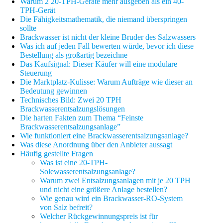
Warum 2 20-TPH-Geräte mehr ausgeben als ein 40-
TPH-Gerät
Die Fähigkeitsmathematik, die niemand überspringen
sollte
Brackwasser ist nicht der kleine Bruder des Salzwassers
Was ich auf jeden Fall bewerten würde, bevor ich diese
Bestellung als großartig bezeichne
Das Kaufsignal: Dieser Käufer will eine modulare
Steuerung
Die Marktplatz-Kulisse: Warum Aufträge wie dieser an
Bedeutung gewinnen
Technisches Bild: Zwei 20 TPH
Brackwasserentsalzungslösungen
Die harten Fakten zum Thema “Feinste
Brackwasserentsalzungsanlage”
Wie funktioniert eine Brackwasserentsalzungsanlage?
Was diese Anordnung über den Anbieter aussagt
Häufig gestellte Fragen
Was ist eine 20-TPH-
Solewasserentsalzungsanlage?
Warum zwei Entsalzungsanlagen mit je 20 TPH
und nicht eine größere Anlage bestellen?
Wie genau wird ein Brackwasser-RO-System
von Salz befreit?
Welcher Rückgewinnungspreis ist für