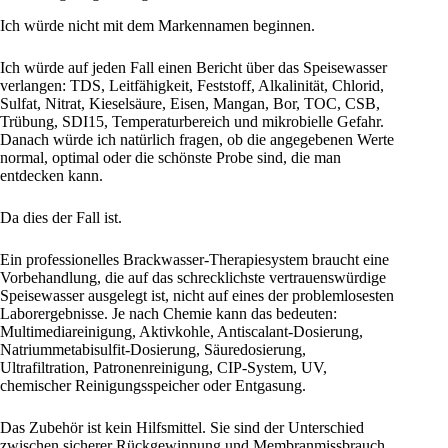
Ich würde nicht mit dem Markennamen beginnen.
Ich würde auf jeden Fall einen Bericht über das Speisewasser
verlangen: TDS, Leitfähigkeit, Feststoff, Alkalinität, Chlorid,
Sulfat, Nitrat, Kieselsäure, Eisen, Mangan, Bor, TOC, CSB,
Trübung, SDI15, Temperaturbereich und mikrobielle Gefahr.
Danach würde ich natürlich fragen, ob die angegebenen Werte
normal, optimal oder die schönste Probe sind, die man
entdecken kann.
Da dies der Fall ist.
Ein professionelles Brackwasser-Therapiesystem braucht eine
Vorbehandlung, die auf das schrecklichste vertrauenswürdige
Speisewasser ausgelegt ist, nicht auf eines der problemlosesten
Laborergebnisse. Je nach Chemie kann das bedeuten:
Multimediareinigung, Aktivkohle, Antiscalant-Dosierung,
Natriummetabisulfit-Dosierung, Säuredosierung,
Ultrafiltration, Patronenreinigung, CIP-System, UV,
chemischer Reinigungsspeicher oder Entgasung.
Das Zubehör ist kein Hilfsmittel. Sie sind der Unterschied
zwischen sicherer Rückgewinnung und Membranmissbrauch.