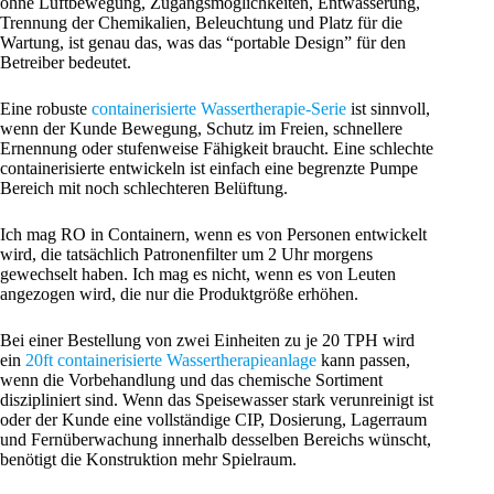
ohne Luftbewegung, Zugangsmöglichkeiten, Entwässerung,
Trennung der Chemikalien, Beleuchtung und Platz für die
Wartung, ist genau das, was das “portable Design” für den
Betreiber bedeutet.
Eine robuste
containerisierte Wassertherapie-Serie
ist sinnvoll,
wenn der Kunde Bewegung, Schutz im Freien, schnellere
Ernennung oder stufenweise Fähigkeit braucht. Eine schlechte
containerisierte entwickeln ist einfach eine begrenzte Pumpe
Bereich mit noch schlechteren Belüftung.
Ich mag RO in Containern, wenn es von Personen entwickelt
wird, die tatsächlich Patronenfilter um 2 Uhr morgens
gewechselt haben. Ich mag es nicht, wenn es von Leuten
angezogen wird, die nur die Produktgröße erhöhen.
Bei einer Bestellung von zwei Einheiten zu je 20 TPH wird
ein
20ft containerisierte Wassertherapieanlage
kann passen,
wenn die Vorbehandlung und das chemische Sortiment
diszipliniert sind. Wenn das Speisewasser stark verunreinigt ist
oder der Kunde eine vollständige CIP, Dosierung, Lagerraum
und Fernüberwachung innerhalb desselben Bereichs wünscht,
benötigt die Konstruktion mehr Spielraum.