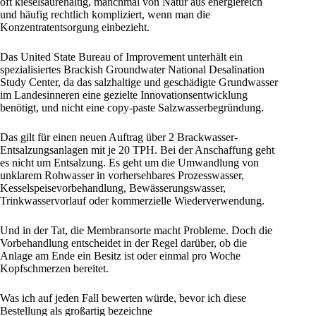
oft kieselsäurehaltig, manchmal von Natur aus energiereich
und häufig rechtlich kompliziert, wenn man die
Konzentratentsorgung einbezieht.
Das United State Bureau of Improvement unterhält ein
spezialisiertes Brackish Groundwater National Desalination
Study Center, da das salzhaltige und geschädigte Grundwasser
im Landesinneren eine gezielte Innovationsentwicklung
benötigt, und nicht eine copy-paste Salzwasserbegründung.
Das gilt für einen neuen Auftrag über 2 Brackwasser-
Entsalzungsanlagen mit je 20 TPH. Bei der Anschaffung geht
es nicht um Entsalzung. Es geht um die Umwandlung von
unklarem Rohwasser in vorhersehbares Prozesswasser,
Kesselspeisevorbehandlung, Bewässerungswasser,
Trinkwasservorlauf oder kommerzielle Wiederverwendung.
Und in der Tat, die Membransorte macht Probleme. Doch die
Vorbehandlung entscheidet in der Regel darüber, ob die
Anlage am Ende ein Besitz ist oder einmal pro Woche
Kopfschmerzen bereitet.
Was ich auf jeden Fall bewerten würde, bevor ich diese
Bestellung als großartig bezeichne