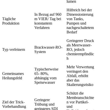
lumen
Hilfreich bei der
In Bezug auf 960
Dimensionierung
Tägliche
m VIER/ Tag bei
von Tanks,
Produktion
konstantem
Pumpen und
Verfahren
nachgeschaltetem
Bedarf
Geringerer Druck
als Meerwasser-
Brackwasser-RO-
Typ verfeinern
RO, jedoch
System
chemieempfindlic
h
Mehr Verwertung
Typischerweise
verringert den
Gemeinsames
65- 80%,
Abfall, erhöht
Heilungsfeld
abhängig vom
aber das
Speisewasser
Skalierungsrisiko
Schützt die
Membranschichte
Geringere
Ziel der Trick-
n vor Partikel-
Trübung und
Vorbehandlung
und
geringeres SDI