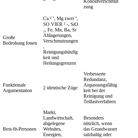
Kolloidverschmut
zung
Ca ² ⁺, Mg zwei ⁺,
SO VIER ² -, SiO
₂, Fe, Mn, Ba, Sr
Ablagerungen,
Große
Verschmutzungen
Bedrohung Ionen
,
Reinigungshäufig
keit und
Heilungsgrenzen
Verbesserte
Redundanz,
Funktionale
Anpassungsfähig
2 identische Züge
Argumentation
keit bei der
Reinigung und
Teillastverfahren
Markt,
Landwirtschaft,
Besonders
abgelegene
nützlich, wenn
Best-fit-Personen
Websites,
das Grundwasser
Energien,
salzhaltig oder