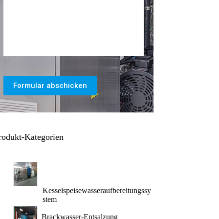
Formular abschicken
rodukt-Kategorien
Kesselspeisewasseraufbereitungssy
stem
Brackwasser-Entsalzung