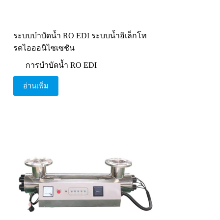
ระบบบำบัดน้ำ RO EDI ระบบน้ำอิเล็กโท
รดไอออนิไซเซชัน
การบำบัดน้ำ RO EDI
อ่านเพิ่ม