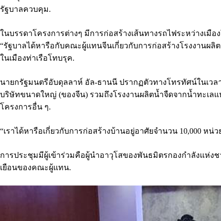
รัฐบาลควบคุม.
ในบรรดาโครงการต่างๆ มีการก่อสร้างเส้นทางรถไฟระหว่างเมืองโ
“รัฐบาลได้หารือกับคณะผู้แทนจีนเกี่ยวกับการก่อสร้างโรงงานผลิ
ในเมืองท่าเรือโทบรุค.
นายกรัฐมนตรีอับดุลลาห์ อัล-ธานนี ปรากฏตัวทางโทรทัศน์ในเว
บริษัทขนาดใหญ่ (ของจีน) รวมถึงโรงงานผลิตน้ำจืดจากน้ำทะเลแ
โครงการอื่น ๆ.
“เราได้หารือเกี่ยวกับการก่อสร้างบ้านอยู่อาศัยจำนวน 10,000 หน่
การประชุมมีผู้เข้าร่วมคือผู้นำอาวุโสของพันธมิตรกองกำลังแห่งชาติ A
เยือนของคณะผู้แทน.