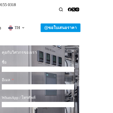
9155 0318
ขอใบเสนอราคา
TH
อ
คุยกับวิศวกรของเรา
ชื่อ
อีเมล
WhatsApp / โทรศัพท์