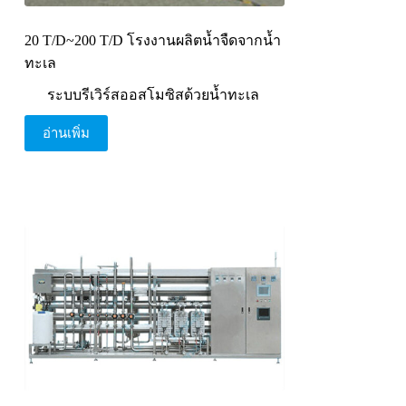
20 T/D~200 T/D โรงงานผลิตน้ำจืดจากน้ำ
ทะเล
ระบบรีเวิร์สออสโมซิสด้วยน้ำทะเล
อ่านเพิ่ม