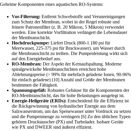
Geheime Komponenten eines aquatischen RO-Systems:
Vor-Filterung:
Entfernt Schwebstoffe und Verunreinigungen
zum Schutz der Membran, wobei in der Regel robuste und
feinere Patronenfilter (z. B. 20 Mikron, 5 Mikron) verwendet
werden. Eine korrekte Vorfiltration verlängert die Lebensdauer
der Membranschicht.
Hochdruckpumpe:
Liefert Druck (800-1.180 psi für
Meerwasser, 225-375 psi für Brackwasser). um Wasser durch
die Membranschicht zu treiben. Die Pumpenleistung wirkt sich
auf den Energiebedarf aus.
RO-Membran:
Der Aspekt der Kernaufspaltung. Moderne
spiralgewickelte Membranschichten erreichen hohe
Ablehnungspreise (> 99% für mehrfach geladene Ionen, 90-96%
für einfach geladene) [10] Anzahl und Größe der Membranen
bestimmen die Fähigkeit.
Spannungsgefäß:
Robustes Gehäuse für die Komponenten der
RO-Membranschicht, das für hohe Belastungen ausgelegt ist.
Energie-Heilgeräte (ERDs):
Entscheidend für die Effizienz ist
die Rückgewinnung von hydraulischer Energie aus dem
Salzwasserstrom, um das Speisewasser unter Vordruck zu setzen
und die Pumpenmenge zu verringern [6] Zu den üblichen Typen
gehören Drucktauscher (PX) und Turbolader. Isobare Geräte
wie PX und DWEER sind äußerst effizient.