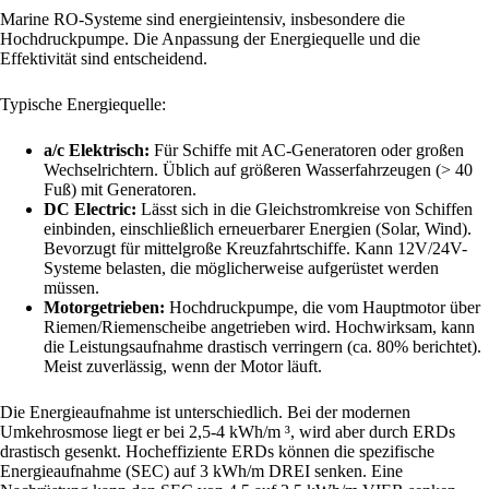
Marine RO-Systeme sind energieintensiv, insbesondere die
Hochdruckpumpe. Die Anpassung der Energiequelle und die
Effektivität sind entscheidend.
Typische Energiequelle:
a/c Elektrisch:
Für Schiffe mit AC-Generatoren oder großen
Wechselrichtern. Üblich auf größeren Wasserfahrzeugen (> 40
Fuß) mit Generatoren.
DC Electric:
Lässt sich in die Gleichstromkreise von Schiffen
einbinden, einschließlich erneuerbarer Energien (Solar, Wind).
Bevorzugt für mittelgroße Kreuzfahrtschiffe. Kann 12V/24V-
Systeme belasten, die möglicherweise aufgerüstet werden
müssen.
Motorgetrieben:
Hochdruckpumpe, die vom Hauptmotor über
Riemen/Riemenscheibe angetrieben wird. Hochwirksam, kann
die Leistungsaufnahme drastisch verringern (ca. 80% berichtet).
Meist zuverlässig, wenn der Motor läuft.
Die Energieaufnahme ist unterschiedlich. Bei der modernen
Umkehrosmose liegt er bei 2,5-4 kWh/m ³, wird aber durch ERDs
drastisch gesenkt. Hocheffiziente ERDs können die spezifische
Energieaufnahme (SEC) auf 3 kWh/m DREI senken. Eine