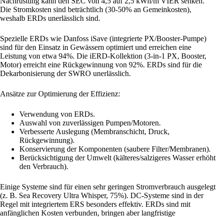
Nachrüstung kann den SEC von 4,5 auf 2,5 kWh/m VIER senken.
Die Stromkosten sind beträchtlich (30-50% an Gemeinkosten),
weshalb ERDs unerlässlich sind.
Spezielle ERDs wie Danfoss iSave (integrierte PX/Booster-Pumpe)
sind für den Einsatz in Gewässern optimiert und erreichen eine
Leistung von etwa 94%. Die iERD-Kollektion (3-in-1 PX, Booster,
Motor) erreicht eine Rückgewinnung von 92%. ERDs sind für die
Dekarbonisierung der SWRO unerlässlich.
Ansätze zur Optimierung der Effizienz:
Verwendung von ERDs.
Auswahl von zuverlässigen Pumpen/Motoren.
Verbesserte Auslegung (Membranschicht, Druck,
Rückgewinnung).
Konservierung der Komponenten (saubere Filter/Membranen).
Berücksichtigung der Umwelt (kälteres/salzigeres Wasser erhöht
den Verbrauch).
Einige Systeme sind für einen sehr geringen Stromverbrauch ausgelegt
(z. B. Sea Recovery Ultra Whisper, 75%). DC-Systeme sind in der
Regel mit integriertem ERS besonders effektiv. ERDs sind mit
anfänglichen Kosten verbunden, bringen aber langfristige