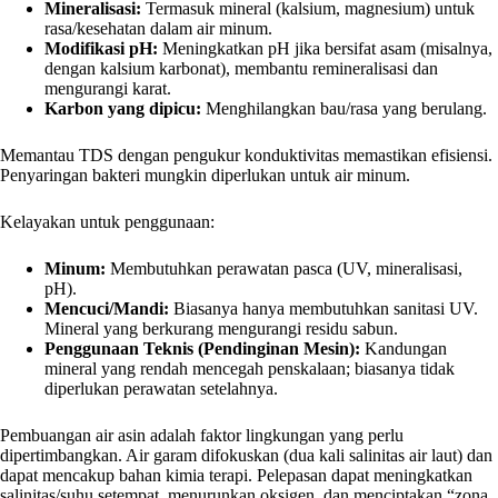
Mineralisasi:
Termasuk mineral (kalsium, magnesium) untuk
rasa/kesehatan dalam air minum.
Modifikasi pH:
Meningkatkan pH jika bersifat asam (misalnya,
dengan kalsium karbonat), membantu remineralisasi dan
mengurangi karat.
Karbon yang dipicu:
Menghilangkan bau/rasa yang berulang.
Memantau TDS dengan pengukur konduktivitas memastikan efisiensi.
Penyaringan bakteri mungkin diperlukan untuk air minum.
Kelayakan untuk penggunaan:
Minum:
Membutuhkan perawatan pasca (UV, mineralisasi,
pH).
Mencuci/Mandi:
Biasanya hanya membutuhkan sanitasi UV.
Mineral yang berkurang mengurangi residu sabun.
Penggunaan Teknis (Pendinginan Mesin):
Kandungan
mineral yang rendah mencegah penskalaan; biasanya tidak
diperlukan perawatan setelahnya.
Pembuangan air asin adalah faktor lingkungan yang perlu
dipertimbangkan. Air garam difokuskan (dua kali salinitas air laut) dan
dapat mencakup bahan kimia terapi. Pelepasan dapat meningkatkan
salinitas/suhu setempat, menurunkan oksigen, dan menciptakan “zona