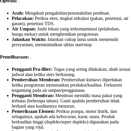
Operasi:
.
Arah:
Mengikuti pengaktifan/penonaktifan pembuat.
Pelacakan:
Periksa stres, tingkat sirkulasi (pakan, penetrasi, air
garam), penetrasi TDS.
Air Umpan:
Jauhi lokasi yang terkontaminasi (pelabuhan,
bunga mekar) untuk menghentikan pengotoran.
Jalankan Waktu:
Jalankan cukup lama untuk memenuhi
persyaratan, meminimalkan siklus start/stop.
Pemeliharaan:
.
Pengganti Pra-filter:
Tugas yang sering dilakukan; ubah sesuai
jadwal atau ketika stres berkurang.
Pembersihan Membran:
Pembersihan kimiawi diperlukan
ketika pengotoran menurunkan produksi/kualitas. Frekuensi
tergantung pada air umpan/penggunaan.
Pengganti Membran:
Membran memiliki masa pakai yang
terbatas (beberapa tahun). Ganti apabila pembersihan tidak
berhasil atau kualitasnya menurun.
Pemeriksaan Elemen:
Periksa pompa, motor listrik, dan
sebagainya, apakah ada kebocoran, karat, suara. Produk
berkualitas tinggi (dupleks/super dupleks) digunakan pada
bagian yang vital.