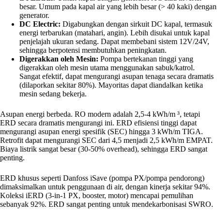
besar. Umum pada kapal air yang lebih besar (> 40 kaki) dengan
generator.
DC Electric:
Digabungkan dengan sirkuit DC kapal, termasuk
energi terbarukan (matahari, angin). Lebih disukai untuk kapal
penjelajah ukuran sedang. Dapat membebani sistem 12V/24V,
sehingga berpotensi membutuhkan peningkatan.
Digerakkan oleh Mesin:
Pompa bertekanan tinggi yang
digerakkan oleh mesin utama menggunakan sabuk/katrol.
Sangat efektif, dapat mengurangi asupan tenaga secara dramatis
(dilaporkan sekitar 80%). Mayoritas dapat diandalkan ketika
mesin sedang bekerja.
Asupan energi berbeda. RO modern adalah 2,5-4 kWh/m ³, tetapi
ERD secara dramatis mengurangi ini. ERD efisiensi tinggi dapat
mengurangi asupan energi spesifik (SEC) hingga 3 kWh/m TIGA.
Retrofit dapat mengurangi SEC dari 4,5 menjadi 2,5 kWh/m EMPAT.
Biaya listrik sangat besar (30-50% overhead), sehingga ERD sangat
penting.
ERD khusus seperti Danfoss iSave (pompa PX/pompa pendorong)
dimaksimalkan untuk penggunaan di air, dengan kinerja sekitar 94%.
Koleksi iERD (3-in-1 PX, booster, motor) mencapai pemulihan
sebanyak 92%. ERD sangat penting untuk mendekarbonisasi SWRO.