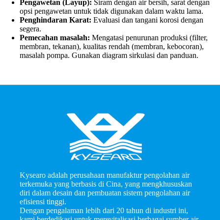
Pengawetan (Layup):
Siram dengan air bersih, sarat dengan
opsi pengawetan untuk tidak digunakan dalam waktu lama.
Penghindaran Karat:
Evaluasi dan tangani korosi dengan
segera.
Pemecahan masalah:
Mengatasi penurunan produksi (filter,
membran, tekanan), kualitas rendah (membran, kebocoran),
masalah pompa. Gunakan diagram sirkulasi dan panduan.
Kysearo adalah perusahaan manufaktur pengolahan air
terkemuka yang berbasis di Cina, yang mengkhususkan
diri dalam desain dan pembuatan sistem pengolahan air
efisiensi tinggi.
Dengan pengalaman lebih dari 20 tahun di industri ini,
kami berdedikasi untuk merevitalisasi berbagai sumber air,