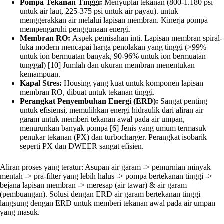
Pompa Tekanan Tinggi:
Menyuplai tekanan (800-1.180 psi
untuk air laut, 225-375 psi untuk air payau). untuk
menggerakkan air melalui lapisan membran. Kinerja pompa
mempengaruhi penggunaan energi.
Membran RO:
Aspek pemisahan inti. Lapisan membran spiral-
luka modern mencapai harga penolakan yang tinggi (>99%
untuk ion bermuatan banyak, 90-96% untuk ion bermuatan
tunggal) [10] Jumlah dan ukuran membran menentukan
kemampuan.
Kapal Stres:
Housing yang kuat untuk komponen lapisan
membran RO, dibuat untuk tekanan tinggi.
Perangkat Penyembuhan Energi (ERD):
Sangat penting
untuk efisiensi, memulihkan energi hidraulik dari aliran air
garam untuk memberi tekanan awal pada air umpan,
menurunkan banyak pompa [6] Jenis yang umum termasuk
penukar tekanan (PX) dan turbocharger. Perangkat isobarik
seperti PX dan DWEER sangat efisien.
Aliran proses yang teratur: Asupan air garam -> pemurnian minyak
mentah -> pra-filter yang lebih halus -> pompa bertekanan tinggi ->
bejana lapisan membran -> meresap (air tawar) & air garam
(pembuangan). Solusi dengan ERD air garam bertekanan tinggi
langsung dengan ERD untuk memberi tekanan awal pada air umpan
yang masuk.