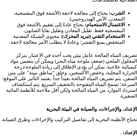
الشرب:
يحتاج إلى معالجة لاحقة (الأشعة فوق البنفسجية،
التمعدن، الأس الهيدروجيني).
الاغتسال/الاستحمام:
يحتاج عادةً إلى تعقيم بالأشعة فوق
البنفسجية فقط. تقليل المعادن وتقليل بقايا الصابون.
الاستخدام التقني (تبريد المحرك):
محتوى الشبكة المعدنية
المنخفض يمنع التقشر؛ وعادةً لا يتطلب الأمر معالجة لاحقة.
تصريف المياه المالحة عامل بيئي يجب أخذه في الاعتبار. يتركز
المحلول الملحي (ضعف ملوحة مياه البحر) ويمكن أن يتضمن مواد
كيميائية علاجية. يمكن أن يؤدي الإطلاق إلى زيادة الملوحة/درجة
الحرارة المحلية، وخفض الأكسجين، وخلق “مناطق ميتة” على متن
السفن، يتم تصريف المياه المالحة بعيداً جداً. يعتمد التأثير على الموقع/
السرعة؛ تسمح المياه المفتوحة بالتخفيف السريع. يتم استكشاف
استرداد الموارد من المياه المالحة ولكن أقل ملاءمة للأنظمة المائية
الصغيرة.
الإعداد، والإجراءات، والصيانة في البيئة البحرية
تحتاج الأنظمة البحرية إلى تفاصيل التركيب والإجراءات وطرق الصيانة.
الإعداد:
.