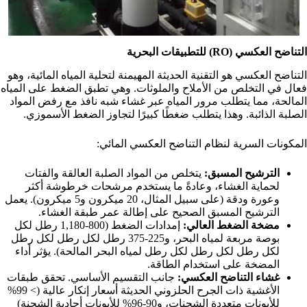
التناضح العكسي (RO) للتطبيقات البحرية
التناضح العكسي هو التقنية الحديثة المهيمنة لتحلية المياه المائية، وهو
فعال في التخلص من الأملاح والملوثات. وهي تطبق الضغط على المياه
المالحة، مما يتطلب مرور المياه عبر غشاء شبه نافذ مع رفض المواد
الصلبة الذائبة. وهذا يتطلب ضغطًا كبيرًا لتجاوز الضغط الأسموزي.
المكونات السرية لنظام التناضح العكسي المائي:
الترشيح المسبق:
يتخلص من المواد الصلبة العالقة والفتات
لحماية الغشاء، وعادةً ما يستخدم مرشحات خرطوشة أكثر
وعورة ودقة (على سبيل المثال، 20 ميكرون و5 ميكرون). يعمل
الترشيح المسبق الصحيح على إطالة عمر طبقة الغشاء.
مضخة الضغط العالي:
إمدادات الضغط (800-1,180 رطل لكل
بوصة مربعة لمياه البحر، و225-375 رطل لكل رطل لكل رطل
لكل رطل لكل رطل لكل رطل لمياه البحر المالحة). يؤثر أداء
المضخة على استخدام الطاقة.
غشاء التناضح العكسي:
جانب التقسيم الأساسي. تحقق طبقات
الأغشية ذات الجرح الحلزوني الحديثة أسعار إنكار عالية (> 99%
للأيونات متعددة الشحنات، و90-96% للأيونات أحادية الشحنة)