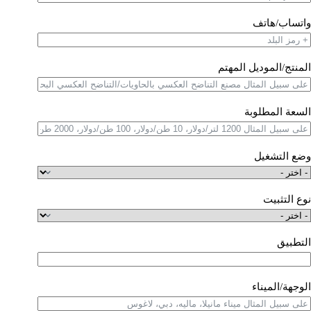
واتساب/هاتف
المنتج/الموديل المهتم
السعة المطلوبة
وضع التشغيل
نوع التثبيت
التطبيق
الوجهة/الميناء