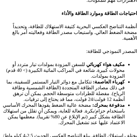
الاهتزازات مهم للمكونات.
احتياجات الطاقة وموارد الطاقة والأداء
أنظمة التناضح العكسي البحرية كثيفة الاستهلاك للطاقة، وتحديداً
مضخة الضغط العالي. واستيعاب مصدر الطاقة وفعاليته أمر بالغ
الأهمية.
المصدر النموذجي للطاقة:
مكيف هواء كهربائي
للسفن المزودة بمولدات تيار متردد أو
محولات كبيرة. شائعة في المراكب المائية الكبيرة (> 40 قدم)
المزودة بمولدات.
كهرباء العاصمة:
تتكامل مع دوائر التيار المستمر للسفينة، بما
في ذلك مصادر الطاقة المتجددة (الطاقة الشمسية وطاقة
الرياح). مفضلة للطرادات متوسطة الحجم. يمكن أن ترهق
أنظمة 12 فولت/24 فولت، مما قد يحتاج إلى ترقيات.
مدفوعة بمحرك:
مضخة عالية الضغط يقودها المحرك الأساسي
باستخدام حزام/بكرة. فعالة للغاية، ويمكن أن تقلل من استهلاك
الطاقة بشكل كبير (تم الإبلاغ عن 80% تقريباً). معظمها يمكن
الاعتماد عليها عند تشغيل المحرك.
يختلف استهلاك الطاقة. يبلغ التناضح العكسي الحديث 2.5-4 كيلو واط/