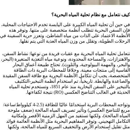
كيف نتعامل مع نظام تحلية المياه البحرية؟
في حين أن تحلية المياه الكبيرة على اليابسة تخدم الاحتياجات المحلية،
فإن السفن البحرية تتطلب أنظمة متخصصة على متنها. وتوفر هذه
الأنظمة الاعتماد على الذات من مياه الشاطئ، وتعزز حرية السفينة في
الرحلات الطويلة، وتقلل من وزن المياه العذبة التي يتم نقلها.
تتعامل تحلية المياه البحرية مع عقبات فريدة من نوعها: نشاط السفن،
والاهتزازات، والمساحة المحدودة، ونوعية مياه التغذية المتغيرة (البحر،
والبحر، والمهمة البيولوجية، والتلوث). تحتاج طبيعة أعماق البحار
القاسية إلى منتجات معينة. وخلافاً للمحطات البرية ذات الطاقة
المتخصصة، يجب أن تتكامل الأنظمة البحرية مع طاقة السفن المقيدة
والصاعدة والهابطة. تاريخياً، تم استخدام أنظمة التبخير-التكثيف
بالتبخير على السفن البخارية منذ عام 1851، وتستخدم تحلية المياه
الحديثة في الغالب التناضح العكسي (RO) نتيجة لكفاءتها.
وتواجه المحطات البرية استخدامًا عاليًا للطاقة (2.5-4 كيلوواط/ساعة/
مربع للتناضح العكسي) وتأثير تصريف المياه المالحة (ضعف ملوحة
المياه المالحة)، ولكنها تستفيد من المهل الزمنية الأقصر وإمكانية
التكامل التهجيني. وتوفر المفاهيم البحرية مثل الأنظمة العائمة فوائد
مثل تقليل استخدام الأرض والتخفيف السريع للمياه المالحة، ولكنها