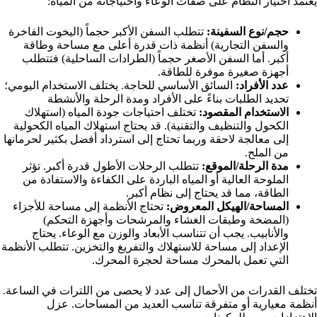
يعتمد اختيار النظام على صفات الوعاء واحتياجاته من المياه:
حجم/نوع السفينة:
تتطلب السفن الأكبر حجماً (اليخوت الفاخرة
والسفن التجارية) أنظمة ذات قدرة أعلى مع مساحة وطاقة
أكبر. أما السفن الأصغر حجماً (الطرادات الساحلية) فتتطلب
أجهزة صغيرة موفرة للطاقة.
عدد الأفراد:
السائق الأساسي للحاجة. يختلف الاستخدام اليومي؛
تحديد الطلبات بناءً على الأفراد ومدة الرحلة والأنشطة
الاستخدام المقصود:
تختلف احتياجات جودة المياه (استهلاك
الكحول والتنظيف والتقنية). قد يحتاج استهلاك المياه الكحولية
إلى معالجة لاحقة وربما تحتاج إلى استرداد أفضل بكثير لحرمانها
من الملح.
مدة الرحلة/الموقع:
تتطلب الرحلات الأطول قدرة أكبر. تؤثر
الملوحة العالية أو المياه الباردة على الكفاءة والاستفادة من
الطاقة، مما قد يحتاج إلى نظام أكبر.
المساحة/الهيكل المعروض:
تحتاج الأنظمة إلى مساحة للأجزاء
(المضخة وطبقات الغشاء والمرشحات وأجهزة التحكم)
والأنابيب. يجب أن تتناسب الأبعاد والوزن مع الوعاء. يحتاج
الإعداد إلى مساحة للاستهلاك والتفريغ والتخزين. تتطلب الأنظمة
التي تعمل بالمحرك مساحة لحجرة المحرك.
تختلف القدرات من الأحمال إلى عدد لا يحصى من اللترات في الساعة.
أنظمة معيارية أو متفرقة تناسب العديد من المساحات. عزل