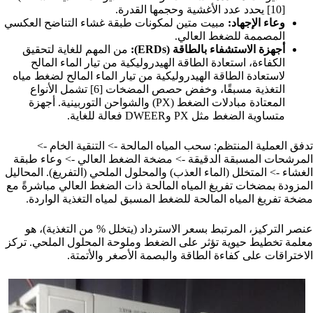
[10] يحدد عدد الأغشية وحجمها القدرة.
وعاء الإجهاد:
مبيت متين لمكونات طبقة غشاء التناضح العكسي
المصممة للضغط العالي.
أجهزة الاستشفاء بالطاقة (ERDs):
من المهم للغاية لتحقيق
الكفاءة، استعادة الطاقة الهيدروليكية من تيار الماء المالح
لاستعادة الطاقة الهيدروليكية من تيار الماء المالح لضغط مياه
التغذية مسبقًا، وخفض حصص المضخات [6] تشمل الأنواع
المعتادة مبادلات الضغط (PX) والشواحن التوربينية. أجهزة
متساوية الضغط مثل PX وDWEER فعالة للغاية.
تدفق العملية المنتظم: سحب المياه المالحة -> التنقية الخام ->
المرشحات المسبقة الدقيقة -> مضخة الضغط العالي -> وعاء طبقة
الغشاء -> المتخلل (الماء العذب) والمحلول الملحي (التفريغ). المحاليل
المزودة بمضخات تفريغ المياه المالحة ذات الضغط العالي مباشرةً مع
مضخة تفريغ المياه المالحة للضغط المسبق لمياه التغذية الواردة.
عنصر التركيز، المرتبط بسعر الاسترداد (يتخلل % من التغذية)، هو
معلمة تخطيط حيوية تؤثر على الضغط وملوحة المحلول الملحي. تركز
الاختراقات على كفاءة الطاقة والبصمة الأصغر والأتمتة.