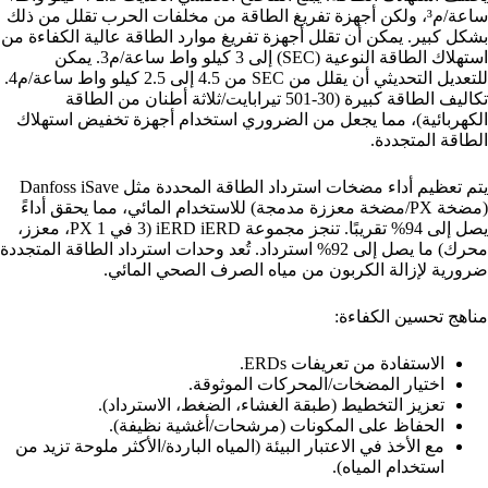
ساعة/م³، ولكن أجهزة تفريغ الطاقة من مخلفات الحرب تقلل من ذلك
بشكل كبير. يمكن أن تقلل أجهزة تفريغ موارد الطاقة عالية الكفاءة من
استهلاك الطاقة النوعية (SEC) إلى 3 كيلو واط ساعة/م3. يمكن
للتعديل التحديثي أن يقلل من SEC من 4.5 إلى 2.5 كيلو واط ساعة/م4.
تكاليف الطاقة كبيرة (30-501 تيرابايت/ثلاثة أطنان من الطاقة
الكهربائية)، مما يجعل من الضروري استخدام أجهزة تخفيض استهلاك
الطاقة المتجددة.
يتم تعظيم أداء مضخات استرداد الطاقة المحددة مثل Danfoss iSave
(مضخة PX/مضخة معززة مدمجة) للاستخدام المائي، مما يحقق أداءً
يصل إلى 94% تقريبًا. تنجز مجموعة iERD iERD (3 في 1 PX، معزز،
محرك) ما يصل إلى 92% استرداد. تُعد وحدات استرداد الطاقة المتجددة
ضرورية لإزالة الكربون من مياه الصرف الصحي المائي.
مناهج تحسين الكفاءة:
الاستفادة من تعريفات ERDs.
اختيار المضخات/المحركات الموثوقة.
تعزيز التخطيط (طبقة الغشاء، الضغط، الاسترداد).
الحفاظ على المكونات (مرشحات/أغشية نظيفة).
مع الأخذ في الاعتبار البيئة (المياه الباردة/الأكثر ملوحة تزيد من
استخدام المياه).