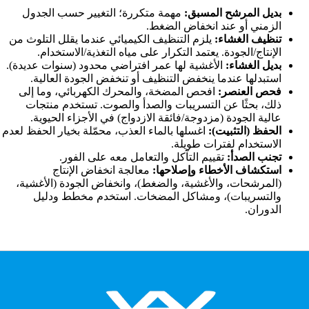
بديل المرشح المسبق:
مهمة متكررة؛ التغيير حسب الجدول
الزمني أو عند انخفاض الضغط.
تنظيف الغشاء:
يلزم التنظيف الكيميائي عندما يقلل التلوث من
الإنتاج/الجودة. يعتمد التكرار على مياه التغذية/الاستخدام.
بديل الغشاء:
الأغشية لها عمر افتراضي محدود (سنوات عديدة).
استبدلها عندما ينخفض التنظيف أو تنخفض الجودة العالية.
فحص العنصر:
افحص المضخة، والمحرك الكهربائي، وما إلى
ذلك، بحثًا عن التسريبات والصدأ والصوت. تستخدم منتجات
عالية الجودة (مزدوجة/فائقة الازدواج) في الأجزاء الحيوية.
الحفظ (التثبيت):
اغسلها بالماء العذب، محمّلة بخيار الحفظ لعدم
الاستخدام لفترات طويلة.
تجنب الصدأ:
تقييم التآكل والتعامل معه على الفور.
استكشاف الأخطاء وإصلاحها:
معالجة انخفاض الإنتاج
(المرشحات، والأغشية، والضغط)، وانخفاض الجودة (الأغشية،
والتسريبات)، ومشاكل المضخات. استخدم مخطط ودليل
الدوران.