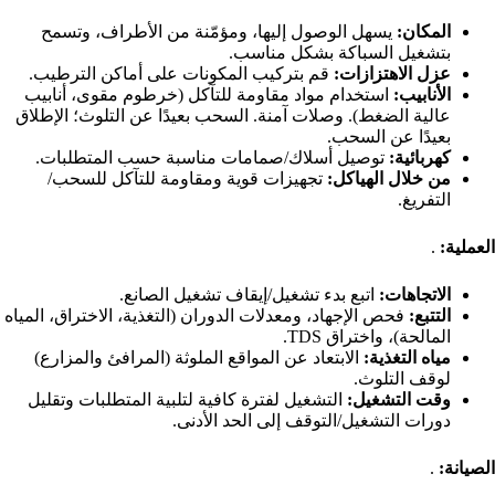
المكان:
يسهل الوصول إليها، ومؤمّنة من الأطراف، وتسمح
بتشغيل السباكة بشكل مناسب.
عزل الاهتزازات:
قم بتركيب المكونات على أماكن الترطيب.
الأنابيب:
استخدام مواد مقاومة للتآكل (خرطوم مقوى، أنابيب
عالية الضغط). وصلات آمنة. السحب بعيدًا عن التلوث؛ الإطلاق
بعيدًا عن السحب.
كهربائية:
توصيل أسلاك/صمامات مناسبة حسب المتطلبات.
من خلال الهياكل:
تجهيزات قوية ومقاومة للتآكل للسحب/
التفريغ.
العملية:
.
الاتجاهات:
اتبع بدء تشغيل/إيقاف تشغيل الصانع.
التتبع:
فحص الإجهاد، ومعدلات الدوران (التغذية، الاختراق، المياه
المالحة)، واختراق TDS.
مياه التغذية:
الابتعاد عن المواقع الملوثة (المرافئ والمزارع)
لوقف التلوث.
وقت التشغيل:
التشغيل لفترة كافية لتلبية المتطلبات وتقليل
دورات التشغيل/التوقف إلى الحد الأدنى.
الصيانة:
.