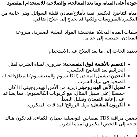
جودة أعلى المياه، وما بعد المعالجة، والصلاحية للاستخدام المقصود
مياه التناضح العكسي نقية بأملاح/معادن قليلة السوائل. وهي خالية من
البكتيريا/الفيروسات ولكنها قد تحتاج إلى علاج إضافي.
سمات المياه المحلاة: منخفضة المواد الصلبة الصفرية، منزوعة
المعادن، حمضية إلى حد ما.
تعتمد الحاجة إلى ما بعد العلاج على الاستخدام:
التعقيم بالأشعة فوق البنفسجية:
ضروري لمياه الشرب لقتل
الجراثيم بعد التناضح العكسي.
التعدين:
يشمل المعادن (الكالسيوم والمغنيسيوم) للمذاق/الحالة
الصحية في مياه الشرب.
تعديل الأس الهيدروجيني:
يزيد من الأس الهيدروجيني إذا كان
حمضيًا (على سبيل المثال، مع كربونات الكالسيوم)، مما يساعد
على إعادة التمعدن وتقليل الصدأ.
الكربون المشغل:
يزيل الروائح/المذاقات المتكررة.
تضمن مراقبة TDS بمقياس التوصيلية ضمان الكفاءة. قد تكون هناك
حاجة إلى الفحص البكتيري لمياه الشرب.
الصلاحية للاستخدامات: