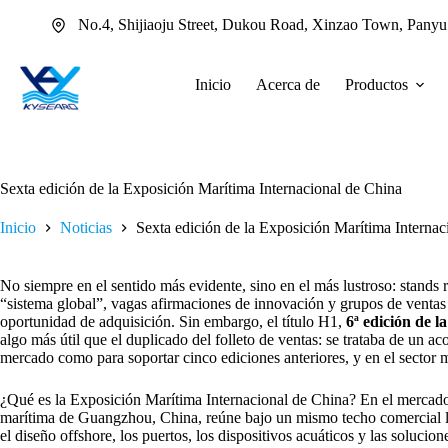
Saltar
No.4, Shijiaoju Street, Dukou Road, Xinzao Town, Pany
al
contenido
Inicio
Acerca de
Productos
Sexta edición de la Exposición Marítima Internacional de China
Inicio
Noticias
Sexta edición de la Exposición Marítima Internac
No siempre en el sentido más evidente, sino en el más lustroso: stands r
“sistema global”, vagas afirmaciones de innovación y grupos de ventas
oportunidad de adquisición. Sin embargo, el título H1,
6ª edición de 
algo más útil que el duplicado del folleto de ventas: se trataba de un a
mercado como para soportar cinco ediciones anteriores, y en el sector m
¿Qué es la Exposición Marítima Internacional de China? En el merca
marítima de Guangzhou, China, reúne bajo un mismo techo comercial la 
el diseño offshore, los puertos, los dispositivos acuáticos y las solucion