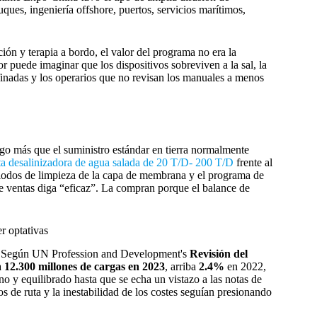
ques, ingeniería offshore, puertos, servicios marítimos,
ción y terapia a bordo, el valor del programa no era la
 puede imaginar que los dispositivos sobreviven a la sal, la
nfinadas y los operarios que no revisan los manuales a menos
go más que el suministro estándar en tierra normalmente
ta desalinizadora de agua salada de 20 T/D- 200 T/D
frente al
eriodos de limpieza de la capa de membrana y el programa de
de ventas diga “eficaz”. La compran porque el balance de
r optativas
ad. Según UN Profession and Development's
Revisión del
a
12.300 millones de cargas en 2023
, arriba
2.4%
en 2022,
no y equilibrado hasta que se echa un vistazo a las notas de
os de ruta y la inestabilidad de los costes seguían presionando