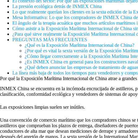
El contexto del sector: Por qué las exposiciones marítimas dejaro
La presión ecológica detrás de INMEX China
Lo que realmente querían los clientes en la sexta edición de la 
Mesa Informativa: Lo que los compradores de INMEX China d
El ángulo de la terapia acuática que muchos artículos marítimos 
Cómo asistir a la Exposición Marítima Internacional de China sin
¿Para qué sirve realmente la Exposición Marítima Internacional 
PREGUNTAS MÁS FRECUENTES
¿Qué es la Exposición Marítima Internacional de China?
¿Por qué es vital la sexta versión de la Exposición Maríti
¿Cómo llegar correctamente a la Exposición Marítima Int
¿Es INMEX China en general para los constructores nava
¿Qué deben anunciar las empresas de tratamiento de agua
La línea más baja de todos los tiempos para vendedores y compr
Por qué la Exposición Marítima Internacional de China atrae a grandes
INMEX China se encuentra en la incómoda encrucijada de astilleros, pue
clasificación, conformidad ecológica y vendedores de sistemas de apo
Las exposiciones limpias suelen ser inútiles.
Una convención de comercio marítimo que los compradores chinos se t
astilleros que comprueban los plazos de entrega, diseñadores de puert
conductores de alta mar que desean mediciones de derrape y armadores
después del apretón de manos. La sexta versión de la International Mar