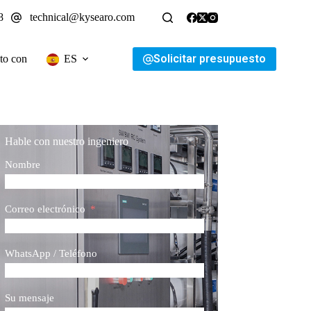
8
technical@kysearo.com
Solicitar presupuesto
to con
ES
Hable con nuestro ingeniero
Nombre
Correo electrónico
WhatsApp / Teléfono
Su mensaje