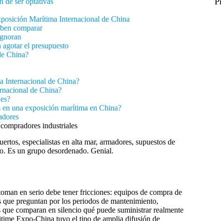
P
n de ser optativas
Exposición Marítima Internacional de China
eben comparar
ignoran
 agotar el presupuesto
de China?
ma Internacional de China?
ernacional de China?
les?
s en una exposición marítima en China?
adores
 compradores industriales
rtos, especialistas en alta mar, armadores, supuestos de
yo. Es un grupo desordenado. Genial.
oman en serio debe tener fricciones: equipos de compra de
os que preguntan por los periodos de mantenimiento,
 que comparan en silencio qué puede suministrar realmente
itime Expo-China tuvo el tipo de amplia difusión de