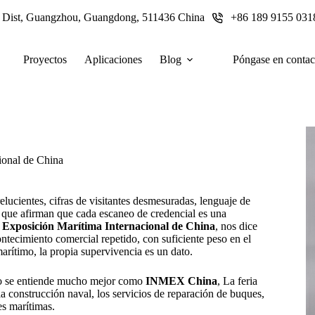
u Dist, Guangzhou, Guangdong, 511436 China
+86 189 9155 031
Proyectos
Aplicaciones
Blog
Póngase en contac
ional de China
elucientes, cifras de visitantes desmesuradas, lenguaje de
 que afirman que cada escaneo de credencial es una
la Exposición Marítima Internacional de China
, nos dice
contecimiento comercial repetido, con suficiente peso en el
arítimo, la propia supervivencia es un dato.
do se entiende mucho mejor como
INMEX China
, La feria
construcción naval, los servicios de reparación de buques,
es marítimas.