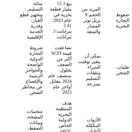
بيع 12.3
متانة
المزيد من
مليار قطعة
التسليم،
ضغوط
الحجم لا
بحرية في
وتجهيز قطع
التجارة
يزيل توتر
عام 2023؛
الغيار،
2.41
البحرية
المسار
وقدرة
تيرابايت 3
والمنفذ
الخدمة
تيرابايت
الإقليمية
تضاعفت
شروط
قيمة SCFI
التجارة
يمكن أن
أكثر من
الدولية
يتغير توقيت
الضعف
الواضحة
تقلبات
الشراء
بحلول
والحواجز
الشحن
ونفقات
منتصف عام
الزمنية
التسليم
2024 مقابل
والإفصاح
بسرعة
أواخر عام
عن مخاطر
2023
الشحن
هدف
المنظمة
منحنيات
البحرية
المضخة،
الأدوات
الدولية
وبيانات
المكمّلة
الخاص
الضغط-
لأطنان
بكثافة