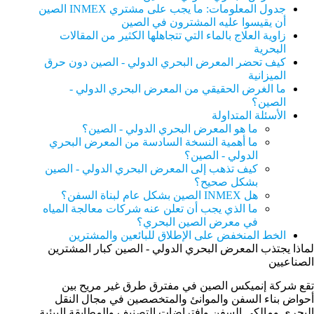
جدول المعلومات: ما يجب على مشتري INMEX الصين
أن يقيسوا عليه المشترون في الصين
زاوية العلاج بالماء التي تتجاهلها الكثير من المقالات
البحرية
كيف تحضر المعرض البحري الدولي - الصين دون حرق
الميزانية
ما الغرض الحقيقي من المعرض البحري الدولي -
الصين؟
الأسئلة المتداولة
ما هو المعرض البحري الدولي - الصين؟
ما أهمية النسخة السادسة من المعرض البحري
الدولي - الصين؟
كيف تذهب إلى المعرض البحري الدولي - الصين
بشكل صحيح؟
هل INMEX الصين بشكل عام لبناة السفن؟
ما الذي يجب أن تعلن عنه شركات معالجة المياه
في معرض الصين البحري؟
الخط المنخفض على الإطلاق للبائعين والمشترين
لماذا يجتذب المعرض البحري الدولي - الصين كبار المشترين
الصناعيين
تقع شركة إنميكس الصين في مفترق طرق غير مريح بين
أحواض بناء السفن والموانئ والمتخصصين في مجال النقل
البحري ومالكي السفن وافتراضات التصنيف والمطابقة البيئية