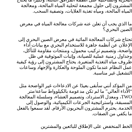
المشترون إلى حلول مجمعة لتحلية المياه المالحة، ومعالجة
المياه المالحة، ومياه تغذية الغلايات، وتصفية السحب.
ما الذي يجب أن تعلن عنه شركات معالجة المياه في معرض
الصين البحري؟
تحتاج شركات المعالجة المائية في معرض الصين البحري إلى
الإعلان عن أنظمة جاهزة للاستخدام البحري مع بيانات أداء
واضحة، وتصميم تركيب محمول، ومنتجات مقاومة للتآكل،
وجداول زمنية عملية للصيانة، وإثبات الموثوقية في ظل
ظروف مياه التغذية المتغيرة. يحتاج المشترون إلى رؤية كيفية
عمل النظام عندما تكون الملوحة والعكارة والإجهاد وساعات
التشغيل غير مناسبة.
من المؤكد أنني سأبقى بعيدًا عن الادعاءات غير الواضحة مثل
“الأداء العالي” ما لم تكن مدعومة بالكيلوواط ساعة/متر
TWO، ومعدل الاسترداد، وتصميم الغشاء، وسلسلة المعالجة
المسبقة، واستراتيجية الجرعات الكيميائية، والوصول إلى
الخدمة. يحترم المشترون البحريون الأرقام. لقد سمعوا بالفعل
ما يكفي من الصفات.
الخط المنخفض على الإطلاق للبائعين والمشترين