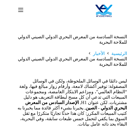
لتجاوز
لى
لمحتوى
النسخة السادسة من المعرض البحري الدولي الصيني الدولي
للملاحة البحرية
الرئيسية
الأخبار
النسخة السادسة من المعرض البحري الدولي الصيني الدولي
للملاحة البحرية
ليس دائمًا في الوسائل الملحوظة، ولكن في الوسائل
المصقولة: توفير أكشاك لامعة، وأرقام زوار مبالغ فيها، ولغة
“النظام العالمي”، ومزاعم الابتكار الغامضة، ومجموعات
المبيعات التي تدعي أن كل مسح لبطاقة التعريف هو دليل
مشتريات. لكن عنوان H1,
الإصدار السادس من المعرض
البحري الدولي - الصين
, يخبرنا بشيء أكثر فائدة مما يخبرنا به
كتيب المبيعات المكرر: كان هذا حدثًا تجاريًا متكررًا مع ثقل
السوق بما يكفي لتحمل خمس طبعات سابقة، وفي البحرية،
البقاء بحد ذاته عامل بيانات.