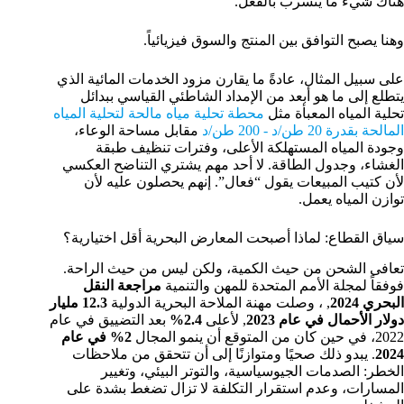
هناك شيء ما يتسرب بالفعل.
وهنا يصبح التوافق بين المنتج والسوق فيزيائياً.
على سبيل المثال، عادةً ما يقارن مزود الخدمات المائية الذي
يتطلع إلى ما هو أبعد من الإمداد الشاطئي القياسي ببدائل
تحلية المياه المعبأة مثل
محطة تحلية مياه مالحة لتحلية المياه
المالحة بقدرة 20 طن/د - 200 طن/د
مقابل مساحة الوعاء،
وجودة المياه المستهلكة الأعلى، وفترات تنظيف طبقة
الغشاء، وجدول الطاقة. لا أحد مهم يشتري التناضح العكسي
لأن كتيب المبيعات يقول “فعال”. إنهم يحصلون عليه لأن
توازن المياه يعمل.
سياق القطاع: لماذا أصبحت المعارض البحرية أقل اختيارية؟
تعافى الشحن من حيث الكمية، ولكن ليس من حيث الراحة.
فوفقاً لمجلة الأمم المتحدة للمهن والتنمية
مراجعة النقل
البحري 2024
, ، وصلت مهنة الملاحة البحرية الدولية
12.3 مليار
دولار الأحمال في عام 2023
, لأعلى
2.4%
بعد التضييق في عام
2022، في حين كان من المتوقع أن ينمو المجال
2% في عام
2024
. يبدو ذلك صحيًا ومتوازنًا إلى أن تتحقق من ملاحظات
الخطر: الصدمات الجيوسياسية، والتوتر البيئي، وتغيير
المسارات، وعدم استقرار التكلفة لا تزال تضغط بشدة على