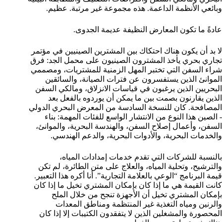
وبائعي الأنظمة الداعمة. هذه مجموعة غير مرتبة. عظيم.
عادةً ما تكون المعارض النظيفة عديمة الجدوى.
لا بد أن يكون هناك احتكاك بين المشترين الصينيين في مؤتمر
تجاري بحري يأخذ المشترون الصينيون على محمل الجد: فرق
شراء السفن التي تختبر المهل الزمنية للمشتريات، ومصممي
الموانئ الذين يستفسرون عن فترات الصيانة، والسائقين
البحريين الذين يرغبون في قياسات الانزلاق، ومالكي السفن
الذين يقارنون بصمت بين ما يمكن أن يوردوه بالفعل بعد
المصافحة. كان للنسخة السادسة من المعرض البحري الدولي
- الصين هذا النوع من الانتشار الواسع للفئات المهمة: بناء
السفن، وأعمال إصلاح السفن، والهندسة البحرية، والموانئ،
والخدمات البحرية، والأدوات البحرية، والدعم الهندسي.
بالنسبة للشركات التي تقدم خدمات إمدادات المياه،
والترشيح، وتحلية المياه، والعلاج على متن الطائرة، لم تكن
قيمة البرنامج “الوعي بالعلامة التجارية”. أنا أكره هذا التعبير.
كانت القيمة هي ما إذا كان بإمكان المشتري تخيل ما إذا كان
بإمكان المشتري تخيل أن الأجهزة تنجح من خلال الملح
والرنين ومياه التغذية غير المنتظمة ومناطق المعدات
المحصورة والمشغلين الذين لا يتفقدون الكتيبات إلا إذا كان