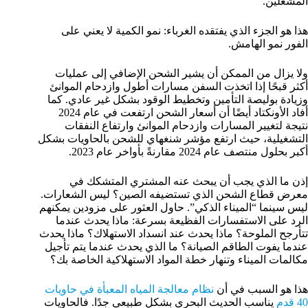
المشغلين.
هذا هو الجزء الذي يفتقده الغرباء: نمو الكمية لا يعني على
الفور نمو الهامش.
ولا يزال من الممكن أن يشير الشحن الإضافي إلى عمليات
أكثر قبحًا إذا اتخذت السفن مسارات أطول وازدحام الموانئ
وزيادة بوليصة التأمين وتخطيط الوقود بشكل غير عادي. كما
أفاد الأونكتاد أيضًا أن أسعار الشحن ارتفعت في عام 2024
نتيجة لتغيير المسارات وازدحام الموانئ وارتفاع النفقات
التشغيلية، حيث ارتفع مؤشر شنغهاي للشحن بالحاويات بشكل
أكبر بحلول منتصف عام 2024 مقارنةً بأواخر عام 2023.
إذن ما الذي يجب أن يبحث عنه المشتري المتشكك في
معرض قطاع الشحن الذي تستضيفه الصين؟ ليس الشعارات.
ليس سينما “الميناء الذكي”. حاول العثور على مزودين يمكنهم
الرد على الاستفسارات الفظيعة بسرعة: ماذا يحدث عندما
تتأرجح الملوحة؟ ماذا يحدث عند انسداد الاستهلاك؟ ماذا يحدث
عندما يفوت الطاقم الصيانة؟ ما الذي يحدث عندما يتم تأجيل
مكالمات الميناء وتنهار خطة المواد الاستهلاكية الخاصة بك؟
هذا هو السبب في أن
نظام معالجة المياه المعبأة في حاويات
40 قدم
يناسب الحديث البحري بشكل طبيعي جدًا. فالحاويات