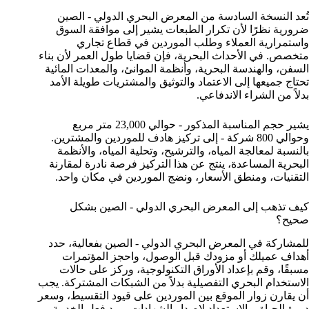
تُعد النسخة السادسة من المعرض البحري الدولي - الصين
ضرورية نظرًا لأن تكرار الطبعات يشير إلى موافقة السوق
واستمرارية العملاء وطلب الموردين في قطاع تجاري
متخصص. في الأحداث البحرية، فإن قضايا طول العمر لأن بناء
السفن، والهندسة البحرية، وأنظمة الموانئ، والمعدات المائية
تحتاج جميعها إلى الاعتماد والتوثيق والمشتريات طويلة الأمد
بدلاً من الشراء الاندفاعي.
يشير حجم المناسبة المذكور - حوالي 23,000 متر مربع
وحوالي 800 شركة - إلى تركيز هادف للموردين والمشترين.
بالنسبة لمعالجة المياه، والترشيح، وتحلية المياه، والأنظمة
البحرية المساعدة، ينتج عن هذا التركيز فرصة نادرة لمقارنة
التقنيات، ومنطق الأسعار، ونضج الموردين في مكان واحد.
كيف تذهب إلى المعرض البحري الدولي - الصين بشكل
صحيح؟
للمشاركة في المعرض البحري الدولي - الصين بفعالية، حدد
أهداف عميلك أو مزودك قبل الوصول، واحجز المؤتمرات
مسبقًا، وقم بإعداد الأوراق التكنولوجية، وركز على حالات
الاستخدام البحري التفصيلية بدلاً من الشبكات المشتركة. يجب
أن يقارن زوار الموقع بين الموردين على قيود التقسيط، وسعر
دورة الحياة، والاستعداد لإصدار الشهادات، ورد فعل الخدمة،