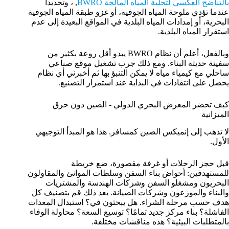
بالتناضح العكسي لتحلية المياه المالحة BWRO
, ، وتحديداً
عندما تؤدي ملوحة المياه الجوفية، أو غزو طبقة المياه الجوفية
البحرية، أو إمدادات المياه البلدية في المواقع البعيدة إلى عدم
استقرار المياه البلدية.
وبالفعل، أعلم أن نظام BWRO يبدو أقل روعة بكثير من
سفينة حديثة البناء. ومع ذلك جرب تشغيل موقع صناعي
ساحلي مع كيمياء مياه لا يمكن التنبؤ بها ثم أخبرني أي نظام
يحصل على انتقادات في البداية عند استمرار التصنيع.
كيف تحضر المعرض البحري الدولي - الصين دون حرق
الميزانية
لا تذهب إلى إنميكس الصين كمسافر. هذا هو المبدأ التوجيهي
الأول.
قبل حجز الرحلات أو غرفة مقصورة، ضع خريطة
للمستهدفين: أحواض بناء السفن وسلطات الموانئ والمقاولون
البحريون ومشغلو السفن وشركات الهندسة والمشتريات
والبناء والموزعون وشركات الصيانة. بعد ذلك قم بتصنيف كل
هدف حسب مرحلة الشراء. هل يبحثون في؟ استبدال المعدات
الفاشلة؟ بناء مركز جديد تمامًا؟ توسيع السعة؟ محاولة الوفاء
بالمتطلبات البيئية؟ هذه مناقشات مختلفة.