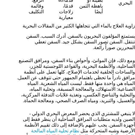
بطيئة أو
قدمًا/40
الرفع،
البحري
باهظة الثمن
قدمًا،
وقائمة
أيضًا
زلاجات
التكليف
معيارية
زاوية العلاج بالماء التي تتجاهلها الكثير من المقالات البحرية
يستمتع المؤلفون البحريون بالسفن. أدرك السبب. السفن
تنتقل. السفن تصور السفن بشكل جيد. السفن تعطي
المحررين صوراً رائعة.
ومع ذلك، فإن الموانئ، وأحواض بناء السفن، ومرافق التصنيع
الساحلية، والأنظمة البحرية، والقواعد اللوجستية للجزر،
والساحات الخلفية لخدمات الإصلاح، كلها تعمل على أنظمة
مرافق نادراً ما تحظى باهتمام الجمهور حتى تتوقف عن العمل.
المياه هي واحدة منها فقط. ليست المياه الشعرية. المياه
الصناعية: الاستهلاك، والمعالجة المسبقة، وتحلية المياه،
والتحلية والتناضح العكسي، وتغذية غلايات التدفئة المركزية،
والغسيل، والتبريد، ومياه الصرف الصحي، ومعالجة الحمأة.
لا ينبغي للمشتري الذي يحضر المعرض البحري الدولي -
الصين ولديه متطلبات المرافق الساحلية أن ينظر فقط إلى
أجهزة السفن. يجب عليهم بالإضافة إلى ذلك تقييم الأنظمة
الأرضية وشبه المتحركة مثل
نظام تحلية المياه المالحة