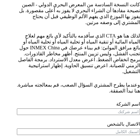
كانت النسخة السادسة من المعرض البحري الدولي - الصين
نصيحة مفادها أن الشراء البحري لا يفوز به أعلى مقصورة. بل
يفوز بها الموزع الذي يفهم الألم الوظيفي قبل أن يحتاج
المشتري إلى وصفه مرتين.
لذلك هنا هو CTA الذي سأقدمه بالتأكيد لأي بائع مهم لعلاج
المياه المائية أو تنقية المياه أو تحلية المياه أو تحلية المياه أو
بائع مرافق الموانئ: قم ببناء عرضك في INMEX China حول
تجنب الفشل، وليس تزيين المنتج. أظهر مخاطر القاذورات.
برمج انخفاض الضغط. اعرض معدل الاسترداد. برمجة الفاصل
الزمني للصيانة. اعرض تنسيق الحاوية. إظهار استراتيجية
التشغيل.
وعندما يطرح المشتري السؤال الصعب، قم بمعالجته مباشرة.
هنا تبدأ الصفقة.
اسم الشركة
الاتصال بالشخص