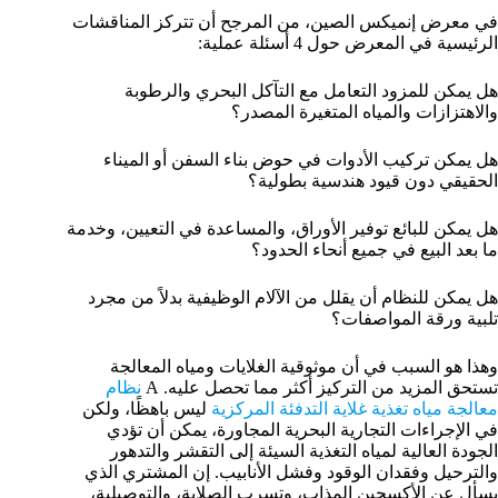
في معرض إنميكس الصين، من المرجح أن تتركز المناقشات
الرئيسية في المعرض حول 4 أسئلة عملية:
هل يمكن للمزود التعامل مع التآكل البحري والرطوبة
والاهتزازات والمياه المتغيرة المصدر؟
هل يمكن تركيب الأدوات في حوض بناء السفن أو الميناء
الحقيقي دون قيود هندسية بطولية؟
هل يمكن للبائع توفير الأوراق، والمساعدة في التعيين، وخدمة
ما بعد البيع في جميع أنحاء الحدود؟
هل يمكن للنظام أن يقلل من الآلام الوظيفية بدلاً من مجرد
تلبية ورقة المواصفات؟
وهذا هو السبب في أن موثوقية الغلايات ومياه المعالجة
تستحق المزيد من التركيز أكثر مما تحصل عليه. A
نظام
معالجة مياه تغذية غلاية التدفئة المركزية
ليس باهظًا، ولكن
في الإجراءات التجارية البحرية المجاورة، يمكن أن تؤدي
الجودة العالية لمياه التغذية السيئة إلى التقشر والتدهور
والترحيل وفقدان الوقود وفشل الأنابيب. إن المشتري الذي
يسأل عن الأكسجين المذاب، وتسرب الصلابة، والتوصيلية،