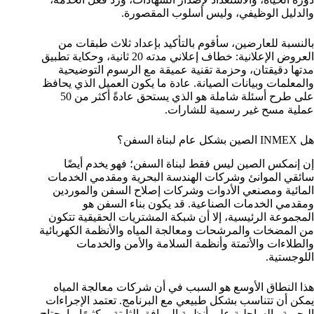
والدليل الوظيفي، وليس أسلوب المقصورة.
بالنسبة للعارضين، سأقوم بالتأكيد بإعداد ثلاث طبقات من
العروض الإعلانية: خطاف إعلاني مدته 20 ثانية، وحكاية تطبيق
مدتها دقيقتان، وحزمة تقنية عميقة مع الرسوم التوضيحية
والمعلمات وبيانات الصيانة. عادة ما يكون العميل الذي يحافظ
على طرح أسئلة شاملة هو الذي يستحق عادةً أكثر من 50
عملية مسح غير رسمية للشارات.
هل INMEX الصين بشكل عام لبناة السفن؟
إن إنمكس الصين ليس فقط لبناة السفن؛ فهو يخدم أيضًا
سائقي الموانئ وشركات الهندسة البحرية ومقدمي الخدمات
المائية ومصنعي الأدوات وشركات إصلاح السفن والموردين
ومقدمي الخدمات الصناعية. قد يكون بناء السفن هو
المجموعة الرئيسية، إلا أن شبكة المشتريات الحقيقية تتكون
من المضخات والمرشحات ومعالجة المياه والأنظمة الكهربائية
والطلاءات والأتمتة وأنظمة السلامة والأمن والخدمات
اللوجستية.
هذا النطاق الأوسع هو السبب في أن شركات معالجة المياه
يمكن أن تتناسب بشكل طبيعي مع البرنامج. تعتمد الإجراءات
البحرية والساحلية على أنظمة المرافق الثابتة، وكثيرًا ما يحتاج