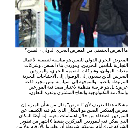
ما الغرض الحقيقي من المعرض البحري الدولي - الصين؟
المعرض البحري الدولي للصين هو مناسبة لتصفية الأعمال
التجارية للبائعين البحريين، وموردي بناء السفن، وشركات
معدات الموانئ، وشركات التصميم البحري، والمزودين
البحريين الذين يسعون إلى الوصول إلى الاحتياجات البحرية
المرتبطة بالصين والموجهة إلى آسيا. إنه ليس مجرد قاعة
عرض؛ بل هو فرصة منظمة لاختبار مصداقية الموزعين
والملاءمة التكنولوجية وإلحاح المشتري وقدرة التعاون.
مشكلة هذا التعريف لأن “العرض” يقلل من شأن الميزة. إن
معرض إنميكس الصين هو المكان الذي يتم فيه الكشف عن
الموردين الضعفاء من خلال اهتمامات معينة. إنه أيضًا المكان
الذي يمكن فيه للموردين المركزين ضغط 6 أشهر من تطوير
الشركة في 3 أيام سميكة، شريطة أن يظهروا بالأرقام بدلاً من