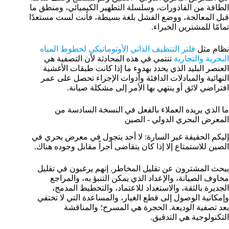
الطاقة من القاذورات، وسلسلة التطهير الكيميائي، ومنطق ما
قبل المعالجة، ووضع الفشل بلغة بسيطة، فأنت لست مستعدًا
تمامًا للمشترين الخبراء.
نظام مثل
فلتر التنظيف الذاتي الأوتوماتيكي لخطوط المياه
البحرية والتجارية
تنتمي في هذه المحادثة لأن التصفية هي
العنصر البليد الذي يحدد بهدوء ما إذا كانت طبقات الأغشية
النهائية والمبادلات الدافئة وأدوات الإجراء تحصل على عمر
افتراضي لائق أو ينتهي بها الأمر إلى مشكلة صيانة.
ما الذي يريده العملاء بالفعل في النسخة السادسة من
المعرض البحري الدولي - الصين
إليكم الحقيقة غير السارة: لا أحد يتجول في معرض بحري في
الصين للاستمتاع إلا إذا كان يتقاضى أجراً مقابل وجوده هناك.
يبحث المشترون عن تقليل المخاطر. إنهم يرغبون في تقليل
مخاوف الصيانة، والإعداد الذي يمكن التنبؤ به، والمراجع
الجديرة بالثقة، والاستعداد للاعتماد، والتخطيط المدمج،
وإمكانية الوصول إلى قطع الغيار، والمساعدة التي لا تختفي
بعد تصفية الوديعة. الحجرة هي المسرح؛ والمناقشة
التكنولوجية هي التدقيق.