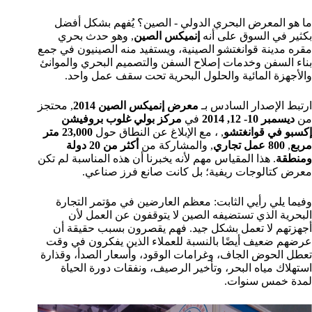
ما هو المعرض البحري الدولي - الصين؟ يُفهم بشكل أفضل
بكثير في السوق على أنه
إنميكس الصين
, وهو حدث بحري
مقره مدينة قوانغتشو الصينية، ويستفيد منه الصينيون في جمع
بناء السفن وخدمات إصلاح السفن والتصميم البحري والموانئ
والأجهزة المائية والحلول البحرية تحت سقف عمل واحد.
ارتبط الإصدار السادس بـ
معرض إنميكس الصين 2014
, محتجز
من
ديسمبر 10- 12, 2014
في
مركز بولي غلوب بروفيشن
إكسبو في قوانغتشو
, ، مع الإبلاغ عن النطاق حول
23,000 متر
مربع
,
800 عمل تجاري
, والمشاركة من
أكثر من 20 دولة
ومنطقة
. هذا المقياس مهم لأنه يخبرنا أن هذه المناسبة لم تكن
معرض كتالوجات ريفية؛ بل كانت صانع فرز صناعي.
وفيما يلي رأيي الثابت: معظم العارضين في مؤتمر التجارة
البحرية الذي تستضيفه الصين لا يتوقفون عن العمل لأن
أجهزتهم لا تعمل بشكل جيد. فهم يقصرون بسبب حقيقة أن
عرضهم ضعيف أيضًا بالنسبة للعملاء الذين يفكرون في وقت
تعطل الحوض الجاف، وغرامات الوقود، وأسعار الصدأ، وقذارة
استهلاك مياه البحر، وتأخير الرصيف، ونفقات دورة الحياة
لمدة خمس سنوات.