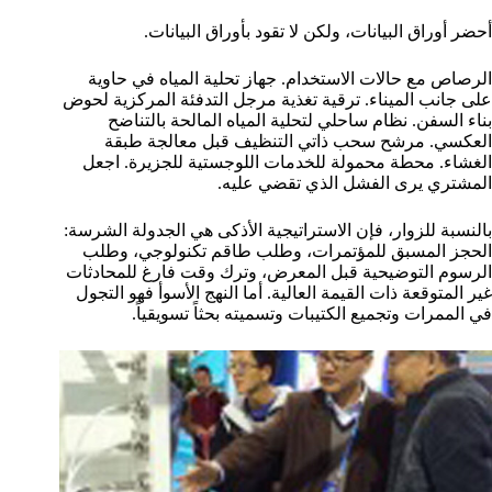
أحضر أوراق البيانات، ولكن لا تقود بأوراق البيانات.
الرصاص مع حالات الاستخدام. جهاز تحلية المياه في حاوية
على جانب الميناء. ترقية تغذية مرجل التدفئة المركزية لحوض
بناء السفن. نظام ساحلي لتحلية المياه المالحة بالتناضح
العكسي. مرشح سحب ذاتي التنظيف قبل معالجة طبقة
الغشاء. محطة محمولة للخدمات اللوجستية للجزيرة. اجعل
المشتري يرى الفشل الذي تقضي عليه.
بالنسبة للزوار، فإن الاستراتيجية الأذكى هي الجدولة الشرسة:
الحجز المسبق للمؤتمرات، وطلب طاقم تكنولوجي، وطلب
الرسوم التوضيحية قبل المعرض، وترك وقت فارغ للمحادثات
غير المتوقعة ذات القيمة العالية. أما النهج الأسوأ فهو التجول
في الممرات وتجميع الكتيبات وتسميته بحثاً تسويقياً.