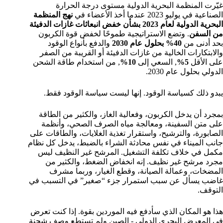
غيّرت المنظمة البحرية الدولية مستوى درجة الحرارة
الصناعية في يوليو 2023 عندما أخذ الأعضاء في
نهج المنظمة
البحرية الدولية لعام 2023 بشأن خفض انبعاثات غازات الدفيئة
من السفن
. وتضع الاستراتيجية طموحًا لخفض قوة الكربون
بحد أدنى من
40% بحلول عام 2030
والدفع بأنواع الوقود
والابتكارات الخالية من غازات الدفيئة أو القريبة من الصفر
على الأقل
5%
, السعي إلى
10%
, من استخدام طاقة الشحن
الدولي بحلول عام 2030.
يبدو ذلك كسياسة الوقود. إنها ليست سياسة الوقود فقط.
بمجرد أن يدخل الكربون، وفعالية الغاز، والكثير من الطاقة
على متن السفينة، ومعالجة مياه الصرف الصحي، وأنظمة
الصابورة، والترشيح، واستقرار تغذية الغلايات، والطاقات على
جانب الميناء في نفس محادثة الشراء بالضبط، يدخل كل نظام
مكمل في خلاف تكلفة التشغيل. المرشح غير النظيف ليس
مجرد مرشح غير نظيف. إنه انخفاض الضغط، والكثير من
المضخات، وعمالة الصيانة، وقطع الغيار، وربما مشرف
غاضب يسأل عن سبب استمرار جزء “صغير” في التسبب في
التوقف.
هذا هو المكان الذي سأدفع فيه الموردين بقوة. إذا كنت تعرض
في المعرض البحري الدولي - الصين ولم تستطع وصف شحنة