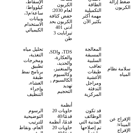
ضغط إزالة
الإسقاط،
الطاقة
الكربون
الكربون
كيلوواط/
التكميلية
لعام 2030:
ساعة/م3،
مهمة أكثر
خفض كثافة
وبيانات
بكثير الآن
الكربون بحد
الاستخدام
أدنى 401
الكيميائي
تيرابايت 3
طن
المعالجة
تحليل مياه
TDS، وSDI،
المسبقة
التغذية،
والعكارة،
السلبية
ومخرجات
والحديد،
تعاقب
تطبيق
سلامة نظام
والمنغنيز،
طبقات
برنامج نمط
المياه
وكالسيوم
الأغشية
طبقة
الكالسيوم ₃
ومراجل
الغشاء،
تهديد
التدفئة
وإجراء
التحجيم
المركزية
التنظيف
أنظمة
قد تكون
حاويات 20
الرسوم
الوظائف
قدمًا/40
التوضيحية
الإفراج عن
المدنية التي
قدمًا، أنظمة
للترتيب
الميناء/
تم إصلاحها
حاويات 20
العام، ونقاط
الإفراج