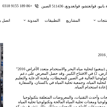
+86 189 9155 0318
نتجات
المشاريع
التطبيقات
المدونة
اتصل بن
في الفترة من 22 أبريل إلى 24 أبريل 2016، ثلاثة أيام من “معرض الصين (نينغبو) لتحلية مياه البحر والاستخدام متعدد الأغراض 2016”
(يشار إليه باسم CISDE2016) في مركز نينغبو الدولي للمؤتمرات والمعارض، 2) في الافتتاح الكبير. وقد حصل المعرض على دعم
ولوجيا العالية في الصين للمحيطات، ولجنة الدعاية والتعليم
 لتحلية المياه، وجمعية تحلية المياه في باكستان، والسفارة
عادة استخدام المياه.
 وأحدث التقنيات، والمعروضات المتعلقة بتكنولوجيا
لوجيا ومعدات تحلية المياه المالحة وتكنولوجيا تحلية المياه
شية ومجموعات كاملة من المعدات وما إلى ذلك. تتشرف شركة