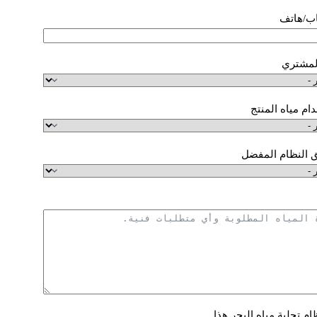
ب/هاتف
لمشتري
ام مياه المنتج
 النظام المفضل