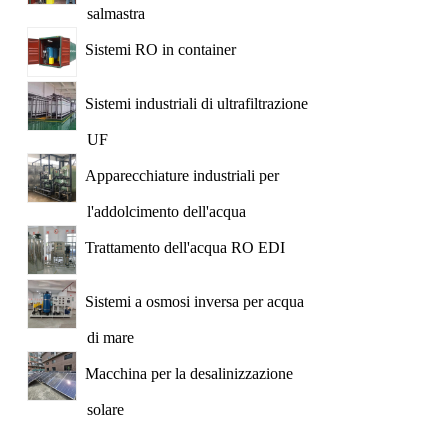
salmastra
Sistemi RO in container
Sistemi industriali di ultrafiltrazione
UF
Apparecchiature industriali per
l'addolcimento dell'acqua
Trattamento dell'acqua RO EDI
Sistemi a osmosi inversa per acqua
di mare
Macchina per la desalinizzazione
solare