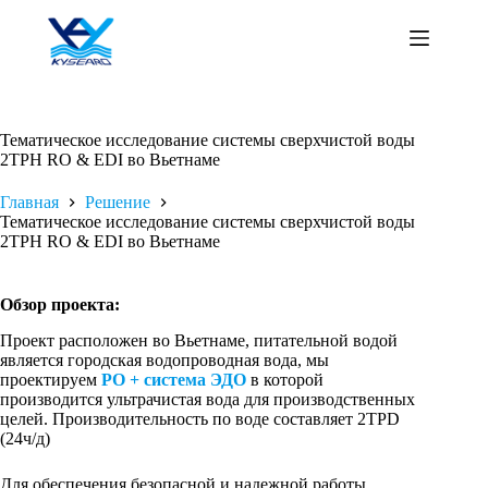
Перейти
к
сути
Тематическое исследование системы сверхчистой воды
2TPH RO & EDI во Вьетнаме
Главная
Решение
Тематическое исследование системы сверхчистой воды
2TPH RO & EDI во Вьетнаме
Обзор проекта:
Проект расположен во Вьетнаме, питательной водой
является городская водопроводная вода, мы
проектируем
РО + система ЭДО
в которой
производится ультрачистая вода для производственных
целей. Производительность по воде составляет 2TPD
(24ч/д)
Для обеспечения безопасной и надежной работы