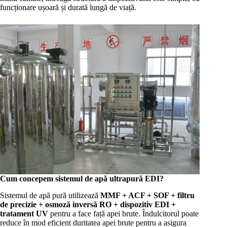
funcționare ușoară și durată lungă de viață.
Cum concepem sistemul de apă ultrapură EDI?
Sistemul de apă pură utilizează
MMF + ACF + SOF + filtru
de precizie + osmoză inversă RO + dispozitiv EDI +
tratament UV
pentru a face față apei brute. Îndulcitorul poate
reduce în mod eficient duritatea apei brute pentru a asigura