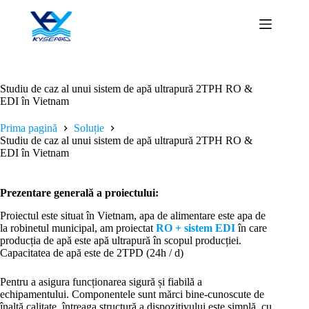
Sari
la
conținut
Studiu de caz al unui sistem de apă ultrapură 2TPH RO &
EDI în Vietnam
Prima pagină
Soluție
Studiu de caz al unui sistem de apă ultrapură 2TPH RO &
EDI în Vietnam
Prezentare generală a proiectului:
Proiectul este situat în Vietnam, apa de alimentare este apa de
la robinetul municipal, am proiectat
RO + sistem EDI
în care
producția de apă este apă ultrapură în scopul producției.
Capacitatea de apă este de 2TPD (24h / d)
Pentru a asigura funcționarea sigură și fiabilă a
echipamentului. Componentele sunt mărci bine-cunoscute de
înaltă calitate, întreaga structură a dispozitivului este simplă, cu