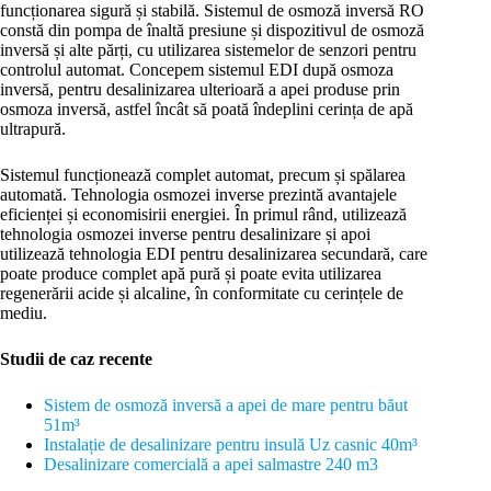
funcționarea sigură și stabilă. Sistemul de osmoză inversă RO
constă din pompa de înaltă presiune și dispozitivul de osmoză
inversă și alte părți, cu utilizarea sistemelor de senzori pentru
controlul automat. Concepem sistemul EDI după osmoza
inversă, pentru desalinizarea ulterioară a apei produse prin
osmoza inversă, astfel încât să poată îndeplini cerința de apă
ultrapură.
Sistemul funcționează complet automat, precum și spălarea
automată. Tehnologia osmozei inverse prezintă avantajele
eficienței și economisirii energiei. În primul rând, utilizează
tehnologia osmozei inverse pentru desalinizare și apoi
utilizează tehnologia EDI pentru desalinizarea secundară, care
poate produce complet apă pură și poate evita utilizarea
regenerării acide și alcaline, în conformitate cu cerințele de
mediu.
Studii de caz recente
Sistem de osmoză inversă a apei de mare pentru băut
51m³
Instalație de desalinizare pentru insulă Uz casnic 40
m³
Desalinizare comercială a apei salmastre 240 m3