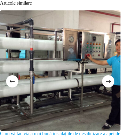
Articole similare
Cum vă fac viața mai bună instalațiile de desalinizare a apei de
Sistem c