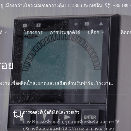
+86 189 
างหยู เมืองกว่างโจว มณฑลกวางตุ้ง 511436 ประเทศจีน
ฑ์
โครงการ
การประยุกต์ใช้
บล็อก
ติดต่
่อย
งงานเพื่อผลิตน้ำสะอาดและเสถียรสำหรับฟาร์ม, โรงงาน,
การจัดส่งที่เชื่อถือได้และรวดเร็ว
จ
การปรับแต่งที่รวดเร็ว, รูปแบบที่กะทัดรัด และการให้
บริการที่ตอบสนองทำให้ KYsearo สามารถส่งมอบ