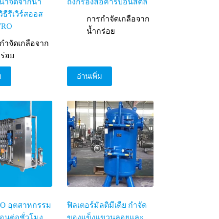
น้ำจืดจากน้ำ
ถังกรองสื่อคาร์บอนสตีล
ิธีรีเวิร์สออส
การกำจัดเกลือจาก
WRO
น้ำกร่อย
กำจัดเกลือจาก
กร่อย
ม
อ่านเพิ่ม
RO อุตสาหกรรม
ฟิลเตอร์มัลติมีเดีย กำจัด
อนต่อชั่วโมง
ของแข็งแขวนลอยและ