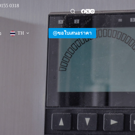
9155 0318
ขอใบเสนอราคา
TH
อ