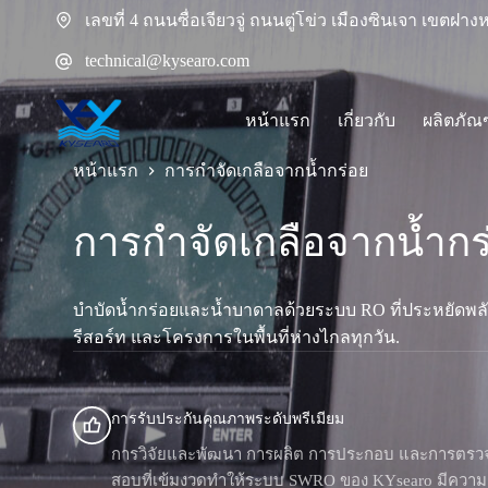
ข้าม
เลขที่ 4 ถนนซื่อเจียวจู่ ถนนตู่โข่ว เมืองซินเจา เขตฝ
ไป
technical@kysearo.com
ยัง
เนื้อหา
หน้าแรก
เกี่ยวกับ
ผลิตภัณ
หน้าแรก
การกำจัดเกลือจากน้ำกร่อย
การกำจัดเกลือจากน้ำกร
บำบัดน้ำกร่อยและน้ำบาดาลด้วยระบบ RO ที่ประหยัดพลั
รีสอร์ท และโครงการในพื้นที่ห่างไกลทุกวัน.
การรับประกันคุณภาพระดับพรีเมียม
การวิจัยและพัฒนา การผลิต การประกอบ และการตรว
สอบที่เข้มงวดทำให้ระบบ SWRO ของ KYsearo มีความ