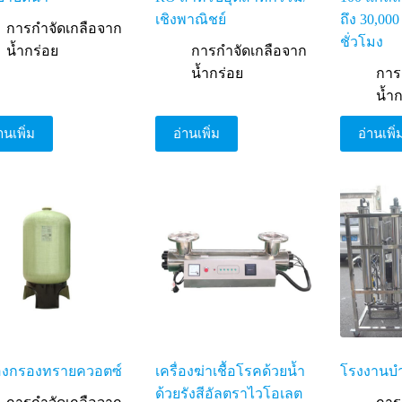
เชิงพาณิชย์
ถึง 30,00
การกำจัดเกลือจาก
ชั่วโมง
น้ำกร่อย
การกำจัดเกลือจาก
น้ำกร่อย
การ
น้ำ
านเพิ่ม
อ่านเพิ่ม
อ่านเพิ่
่องกรองทรายควอตซ์
เครื่องฆ่าเชื้อโรคด้วยน้ำ
โรงงานบำ
ด้วยรังสีอัลตราไวโอเลต