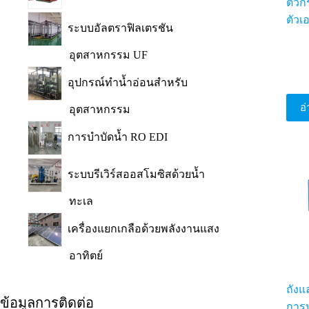
ตัว
ตัวเ
ระบบอัลตราฟิลเตรชัน
อุตสาหกรรม UF
อุปกรณ์ทำน้ำอ่อนสำหรับ
อ่
อุตสาหกรรม
การบำบัดน้ำ RO EDI
ระบบรีเวิร์สออสโมซิสด้วยน้ำ
ทะเล
เครื่องแยกเกลือด้วยพลังงานแสง
อาทิตย์
ถัง
ข้อมูลการติดต่อ
การบ