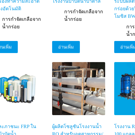
กรองทำความสะอาด
โรงงานบำบัดน้ำบาดาล
ระบบผลิต
องอัตโนมัติ
กร่อยด้วยว
การกำจัดเกลือจาก
โมซิส B
การกำจัดเกลือจาก
น้ำกร่อย
น้ำกร่อย
การ
น้ำ
านเพิ่ม
อ่านเพิ่ม
อ่านเพิ่
และภาชนะ FRP ใน
ผู้ผลิตโซลูชันโรงงานน้ำ
โรงงาน 
ำบัดน้ำ
RO สำหรับอุตสาหกรรม/
100 แกลล