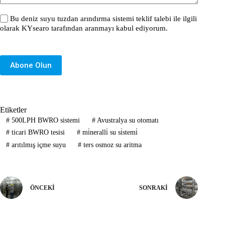
Bu deniz suyu tuzdan arındırma sistemi teklif talebi ile ilgili
olarak KYsearo tarafından aranmayı kabul ediyorum.
Abone Olun
Etiketler
#
500LPH BWRO sistemi
#
Avustralya su otomatı
#
ticari BWRO tesisi
#
mi̇neralli̇ su si̇stemi̇
#
arıtılmış içme suyu
#
ters osmoz su aritma
ÖNCEKI
SONRAKI