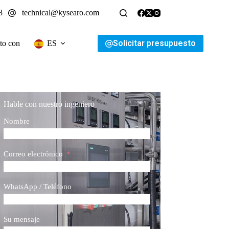
8
technical@kysearo.com
Solicitar presupuesto
to con
ES
Hable con nuestro ingeniero
Nombre
Correo electrónico
WhatsApp / Teléfono
Su mensaje