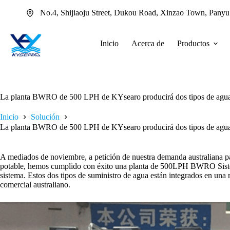
Saltar
No.4, Shijiaoju Street, Dukou Road, Xinzao Town, Pany
al
contenido
Inicio
Acerca de
Productos
La planta BWRO de 500 LPH de KYsearo producirá dos tipos de agua p
Inicio
Solución
La planta BWRO de 500 LPH de KYsearo producirá dos tipos de agua p
A mediados de noviembre, a petición de nuestra demanda australiana par
potable, hemos cumplido con éxito una planta de 500LPH BWRO Siste
sistema. Estos dos tipos de suministro de agua están integrados en un
comercial australiano.