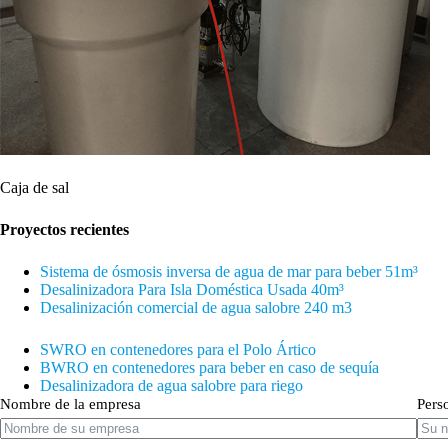
Caja de sal
Proyectos recientes
Sistema de ósmosis inversa de agua de mar para beber 51m³
Desalinizadora Para Isla Doméstica Usada 40
m³
Desalinización comercial de agua salobre 240 m3
SWRO en contenedores para el Polo Ártico
BWRO en contenedores para beber en caso de sequía
Desalinizadora de agua salobre para riego
Nombre de la empresa
Pers