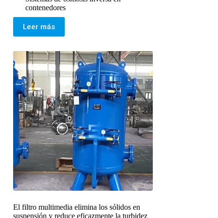
contenedores
Leer más
El filtro multimedia elimina los sólidos en
suspensión y reduce eficazmente la turbidez