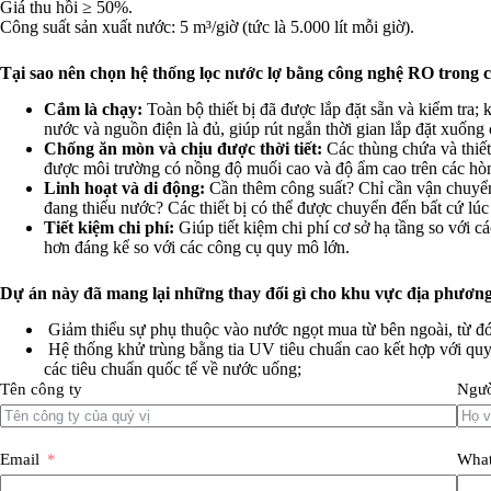
Giá thu hồi ≥ 50%.
Công suất sản xuất nước: 5 m³/giờ (tức là 5.000 lít mỗi giờ).
Tại sao nên chọn hệ thống lọc nước lợ bằng công nghệ RO trong 
Cắm là chạy:
Toàn bộ thiết bị đã được lắp đặt sẵn và kiểm tra; 
nước và nguồn điện là đủ, giúp rút ngắn thời gian lắp đặt xuống
Chống ăn mòn và chịu được thời tiết:
Các thùng chứa và thiết
được môi trường có nồng độ muối cao và độ ẩm cao trên các hò
Linh hoạt và di động:
Cần thêm công suất? Chỉ cần vận chuyển
đang thiếu nước? Các thiết bị có thể được chuyển đến bất cứ lúc 
Tiết kiệm chi phí:
Giúp tiết kiệm chi phí cơ sở hạ tầng so với c
hơn đáng kể so với các công cụ quy mô lớn.
Dự án này đã mang lại những thay đổi gì cho khu vực địa phươn
Giảm thiểu sự phụ thuộc vào nước ngọt mua từ bên ngoài, từ đó 
Hệ thống khử trùng bằng tia UV tiêu chuẩn cao kết hợp với quy
các tiêu chuẩn quốc tế về nước uống;
Tên công ty
Ngườ
Email
What