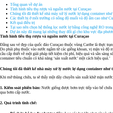
Tổng quan về dự án
Tình hình tiêu thụ rượu và nguồn nước tại Curaçao
Chúng tôi đã thiết kế nhà máy xử lý nước lợ dạng container như
Các thiết bị ở môi trường có nồng độ muối và độ ẩm cao như 
Kết quả điều trị
Tại sao nên chọn hệ thống lọc nước lợ bằng công nghệ RO trong
Dự án này đã mang lại những thay đổi gì cho khu vực địa phươ
Tình hình tiêu thụ rượu và nguồn nước tại Curaçao
Đằng sau vẻ đẹp của quốc đảo Curaçao thuộc vùng Caribe là thực trạng
Do phải phụ thuộc vào nước ngầm từ các giếng khoan, vị mặn và độ m
cầu cấp thiết về một giải pháp tiết kiệm chi phí, hiệu quả và sẵn sàng s
container tiêu chuẩn có khả năng ‘sản xuất nước’ một cách hiệu quả.’
Chúng tôi đã thiết kế nhà máy xử lý nước lợ dạng container như 
Khi mở thùng chứa, ta sẽ thấy một dây chuyền sản xuất khử mặn nước
1. Kiểm soát phiên bản:
Nước giếng được bơm trực tiếp vào bể chứa 
qua bơm cấp nước.
2. Quá trình tinh chế: