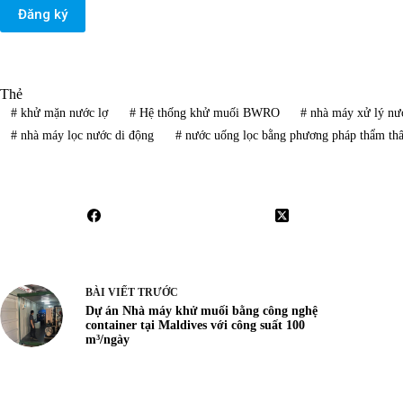
Đăng ký
Thẻ
#
khử mặn nước lợ
#
Hệ thống khử muối BWRO
#
nhà máy xử lý nướ
#
nhà máy lọc nước di động
#
nước uống lọc bằng phương pháp thẩm th
BÀI VIẾT
TRƯỚC
Dự án Nhà máy khử muối bằng công nghệ
container tại Maldives với công suất 100
m³/ngày