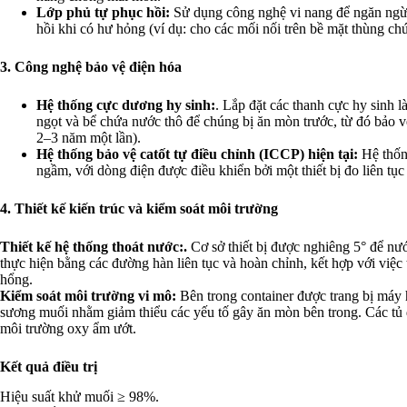
Lớp phủ tự phục hồi:
Sử dụng công nghệ vi nang để ngăn ngừa
hồi khi có hư hỏng (ví dụ: cho các mối nối trên bề mặt thùng chứ
3. Công nghệ bảo vệ điện hóa
Hệ thống cực dương hy sinh:
. Lắp đặt các thanh cực hy sinh 
ngọt và bể chứa nước thô để chúng bị ăn mòn trước, từ đó bảo v
2–3 năm một lần).
Hệ thống bảo vệ catốt tự điều chỉnh (ICCP) hiện tại:
Hệ thốn
ngầm, với dòng điện được điều khiển bởi một thiết bị đo liên tụ
4. Thiết kế kiến trúc và kiểm soát môi trường
Thiết kế hệ thống thoát nước:.
Cơ sở thiết bị được nghiêng 5° để nướ
thực hiện bằng các đường hàn liên tục và hoàn chỉnh, kết hợp với việc
hổng.
Kiểm soát môi trường vi mô:
Bên trong container được trang bị máy
sương muối nhằm giảm thiểu các yếu tố gây ăn mòn bên trong. Các tủ 
môi trường oxy ẩm ướt.
Kết quả điều trị
Hiệu suất khử muối ≥ 98%.