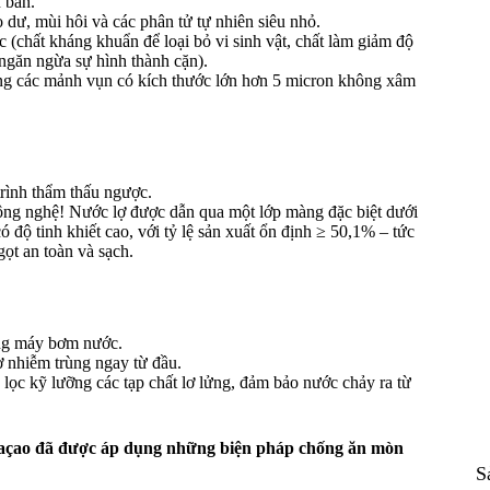
n bẩn.
dư, mùi hôi và các phân tử tự nhiên siêu nhỏ.
 (chất kháng khuẩn để loại bỏ vi sinh vật, chất làm giảm độ
ngăn ngừa sự hình thành cặn).
ng các mảnh vụn có kích thước lớn hơn 5 micron không xâm
trình thẩm thấu ngược.
ng nghệ! Nước lợ được dẫn qua một lớp màng đặc biệt dưới
ó độ tinh khiết cao, với tỷ lệ sản xuất ổn định ≥ 50,1% – tức
gọt an toàn và sạch.
ng máy bơm nước.
 nhiễm trùng ngay từ đầu.
 lọc kỹ lưỡng các tạp chất lơ lửng, đảm bảo nước chảy ra từ
uraçao đã được áp dụng những biện pháp chống ăn mòn
S