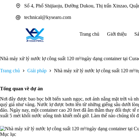
Chuyển
Số 4, Phố Shijiaoju, Đường Dukou, Thị trấn Xinzao, Q
đến
phần
technical@kysearo.com
nội
dung
Trang chủ
Giới thiệu
S
Nhà máy xử lý nước lợ công suất 120 m³/ngày dạng container tại Cura
Trang chủ
Giải pháp
Nhà máy xử lý nước lợ công suất 120 m³/n
Tổng quan về dự án
Nơi đây được bao bọc bởi biển xanh ngọc, nơi ánh nắng mặt trời và nhữ
quý giá như vàng. Nước lợ được bơm lên từ những giếng sâu dưới lòng đ
đảo. Ngày nay, một container cao 20 feet đã âm thầm thay đổi thực tế 
xuất 5 mét khối nước uống tinh khiết mỗi giờ. Làm thế nào chúng tôi 
Mục lục