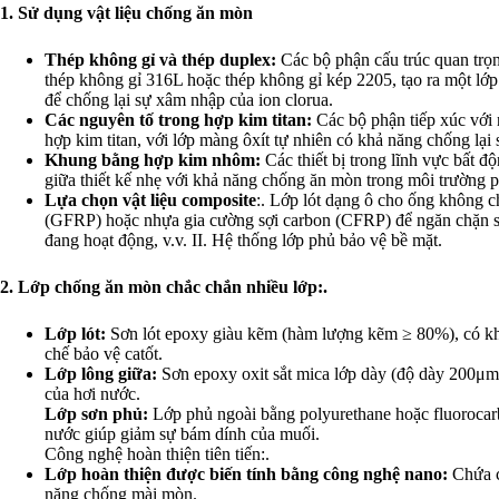
1. Sử dụng vật liệu chống ăn mòn
Thép không gỉ và thép duplex:
Các bộ phận cấu trúc quan trọ
thép không gỉ 316L hoặc thép không gỉ kép 2205, tạo ra một l
để chống lại sự xâm nhập của ion clorua.
Các nguyên tố trong hợp kim titan:
Các bộ phận tiếp xúc với 
hợp kim titan, với lớp màng ôxít tự nhiên có khả năng chống lại
Khung bằng hợp kim nhôm:
Các thiết bị trong lĩnh vực bất 
giữa thiết kế nhẹ với khả năng chống ăn mòn trong môi trường 
Lựa chọn vật liệu composite
:. Lớp lót dạng ô cho ống không c
(GFRP) hoặc nhựa gia cường sợi carbon (CFRP) để ngăn chặn sự 
đang hoạt động, v.v. II. Hệ thống lớp phủ bảo vệ bề mặt.
2. Lớp chống ăn mòn chắc chắn nhiều lớp:.
Lớp lót:
Sơn lót epoxy giàu kẽm (hàm lượng kẽm ≥ 80%), có kh
chế bảo vệ catốt.
Lớp lông giữa:
Sơn epoxy oxit sắt mica lớp dày (độ dày 200μm)
của hơi nước.
Lớp sơn phủ:
Lớp phủ ngoài bằng polyurethane hoặc fluorocar
nước giúp giảm sự bám dính của muối.
Công nghệ hoàn thiện tiên tiến:.
Lớp hoàn thiện được biến tính bằng công nghệ nano:
Chứa cá
năng chống mài mòn.