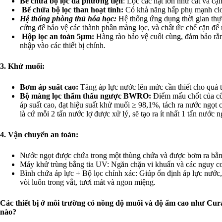
Bể chứa bộ lọc đa phương tiện
: Lọc các hạt lớn như cát và cặ
Bể chứa bộ lọc than hoạt tính:
Có khả năng hấp phụ mạnh clo 
Hệ thống phòng thủ hóa học:
Hệ thống ứng dụng thời gian thực
cứng để bảo vệ các thành phần màng lọc, và chất ức chế cặn để 
Hộp lọc an toàn 5μm:
Hàng rào bảo vệ cuối cùng, đảm bảo rằ
nhập vào các thiết bị chính.
3. Khử muối:
Bơm áp suất cao:
Tăng áp lực nước lên mức cần thiết cho quá 
Bộ màng lọc thẩm thấu ngược BWRO:
Điểm mấu chốt của cô
áp suất cao, đạt hiệu suất khử muối ≥ 98,1%, tách ra nước ngọt c
là cứ mỗi 2 tấn nước lợ được xử lý, sẽ tạo ra ít nhất 1 tấn nước n
4. Vận chuyển an toàn:
Nước ngọt được chứa trong một thùng chứa và được bơm ra bằ
Máy khử trùng bằng tia UV: Ngăn chặn vi khuẩn và các nguy cơ
Bình chứa áp lực + Bộ lọc chính xác: Giúp ổn định áp lực nước,
vòi luôn trong vắt, tươi mát và ngon miệng.
Các thiết bị ở môi trường có nồng độ muối và độ ẩm cao như C
nào?