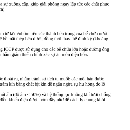
 sự xuống cấp, giúp giải phóng ngay lập tức các chất phục
a).
làm từ kẽm/nhôm trên các thành bên trong của bể chứa nước
ệ bề mặt thép bên dưới, đồng thời thay thế định kỳ (khoảng
g ICCP được sử dụng cho các bể chứa lớn hoặc đường ống
c nhằm giảm thiểu chính xác sự ăn mòn điện hóa.
c thoát ra, nhằm tránh sự tích tụ muối; các mối hàn được
 trám kín bằng chất bịt kín để ngăn ngừa sự hư hỏng do lỗ
 hút ẩm (độ ẩm ≤ 50%) và hệ thống lọc không khí tươi chống
điều khiển điện được bơm đầy nitơ để cách ly chúng khỏi