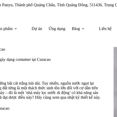
uận Panyu, Thành phố Quảng Châu, Tỉnh Quảng Đông, 511436, Trung 
ản phẩm
Dự án
Ứng dụng
Blog
Liên hệ
cao
gày dạng container tại Curacao
ng bãi cát trắng trải dài. Tuy nhiên, nguồn nước ngọt lại
ất từng là một thách thức sinh tồn lớn đối với cư dân trên
này – đó là một ‘nhà máy lọc nước di động’ có khả năng sản
đã đạt được điều này? Hãy cùng xem qua nhật ký thiết kế này.