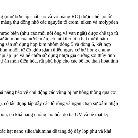
ng (như bơm áp suất cao và vỏ màng RO) được chế tạo từ
ớp màng thụ động nhờ các nguyên tố crom, niken và molypden
nước biển (như các mối nối ống và van ngắt) được chế tạo từ
 sự ăn mòn của nước mặn, có tuổi thọ trên hai mươi năm.
động sản sử dụng hợp kim nhôm dòng 5 và dòng 6, kết hợp
phun muối, từ đó giúp giảm thiểu nguy cơ hư hỏng chung.
hịu áp lực và bể chứa sử dụng nhựa gia cường sợi thủy tinh
ăn mòn điện hóa, rất phù hợp cho các bể lọc than hoạt tính
ả năng bảo vệ chủ động các vùng bị hư hỏng thông qua cơ
, có tác dụng lấp đầy các lỗ rỗng và ngăn chặn sự xâm nhập
bon, có khả năng chống lão hóa do tia UV và bề mặt kỵ
c hạt nano silica/alumina để tăng độ dày lớp phủ và khả