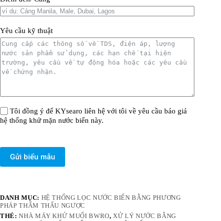
Yêu cầu kỹ thuật
Tôi đồng ý để KYsearo liên hệ với tôi về yêu cầu báo giá
hệ thống khử mặn nước biển này.
Gửi biểu mẫu
DANH MỤC:
HỆ THỐNG LỌC NƯỚC BIỂN BẰNG PHƯƠNG
PHÁP THẨM THẤU NGƯỢC
THẺ:
NHÀ MÁY KHỬ MUỐI BWRO
,
XỬ LÝ NƯỚC BẰNG