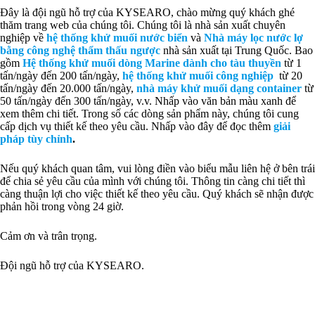
Đây là đội ngũ hỗ trợ của KYSEARO, chào mừng quý khách ghé
thăm trang web của chúng tôi. Chúng tôi là nhà sản xuất chuyên
nghiệp về
hệ thống khử muối nước biển
và
Nhà máy lọc nước lợ
bằng công nghệ thẩm thấu ngược
nhà sản xuất tại Trung Quốc. Bao
gồm
Hệ thống khử muối dòng Marine dành cho tàu thuyền
từ 1
tấn/ngày đến 200 tấn/ngày,
hệ thống khử muối công nghiệp
từ 20
tấn/ngày đến 20.000 tấn/ngày,
nhà máy khử muối dạng container
từ
50 tấn/ngày đến 300 tấn/ngày, v.v. Nhấp vào văn bản màu xanh để
xem thêm chi tiết. Trong số các dòng sản phẩm này, chúng tôi cung
cấp dịch vụ thiết kế theo yêu cầu. Nhấp vào đây để đọc thêm
giải
pháp tùy chỉnh
.
Nếu quý khách quan tâm, vui lòng điền vào biểu mẫu liên hệ ở bên trái
để chia sẻ yêu cầu của mình với chúng tôi. Thông tin càng chi tiết thì
càng thuận lợi cho việc thiết kế theo yêu cầu. Quý khách sẽ nhận được
phản hồi trong vòng 24 giờ.
Cảm ơn và trân trọng.
Đội ngũ hỗ trợ của KYSEARO.