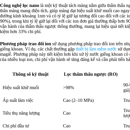
Công nghệ lọc nano
là một kỹ thuật tách màng nằm giữa thẩm thấu ng
thân màng mang điện tích, giúp màng đạt hiệu suất khử muối cao ngay cả
đường kính khoảng 1nm và có tỷ lệ giữ lại tương đối cao đối với các ion
90%), trong khi tỷ lệ giữ lại đối với các ion đơn giá thường thấp hơn
vận hành của thẩm thấu ngược thông thường, mang lại hiệu quả tiết kiệ
kiệm hơn 33% chi phí.
Phương pháp trao đổi ion
sử dụng phương pháp trao đổi ion trên nhự
giếng khoan. Ví dụ, các chất thường gặp
thiết bị làm mềm nước
sử dụng
magiê. Phương pháp này tiết kiệm hơn khi xử lý nước giếng khoan có
của nhiều loại ion, chi phí vận hành sẽ tăng đáng kể và cần phải tiến h
Thông số kỹ thuật
Lọc thẩm thấu ngược (RO)
90-
Hiệu suất khử muối
>98%
giá
Áp suất làm việc
Cao (2–10 MPa)
Tru
Tru
Tiêu thụ năng lượng
Cao
lượ
Chi phí đầu tư
Cao
Tru