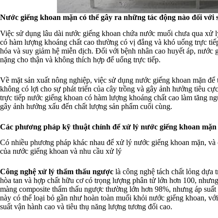
Nước giếng khoan mặn có thể gây ra những tác động nào đối với 
Việc sử dụng lâu dài nước giếng khoan chứa nước muối chưa qua xử lý
có hàm lượng khoáng chất cao thường có vị đắng và khó uống trực tiếp. 
hóa và suy giảm hệ miễn dịch. Đối với bệnh nhân cao huyết áp, nước 
nặng cho thận và không thích hợp để uống trực tiếp.
Về mặt sản xuất nông nghiệp, việc sử dụng nước giếng khoan mặn để tướ
không có lợi cho sự phát triển của cây trồng và gây ảnh hưởng tiêu cự
trực tiếp nước giếng khoan có hàm lượng khoáng chất cao làm tăng nguy
gây ảnh hưởng xấu đến chất lượng sản phẩm cuối cùng.
Các phương pháp kỹ thuật chính để xử lý nước giếng khoan mặn 
Có nhiều phương pháp khác nhau để xử lý nước giếng khoan mặn, và 
của nước giếng khoan và nhu cầu xử lý
Công nghệ xử lý thẩm thấu ngược
là công nghệ tách chất lỏng dựa t
hòa tan và hợp chất hữu cơ có trọng lượng phân tử lớn hơn 100, nhưn
màng composite thẩm thấu ngược thường lớn hơn 98%, nhưng áp suất 
này có thể loại bỏ gần như hoàn toàn muối khỏi nước giếng khoan, với 
suất vận hành cao và tiêu thụ năng lượng tương đối cao.