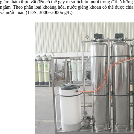
giảm thảm thực vật đều có thể gây ra sự tích tụ muối trong đất. Nhữn
ngầm. Theo phân loại khoáng hóa, nước giếng khoan có thể được chia
và nước mặn (TDS: 3000~2000mg/L).