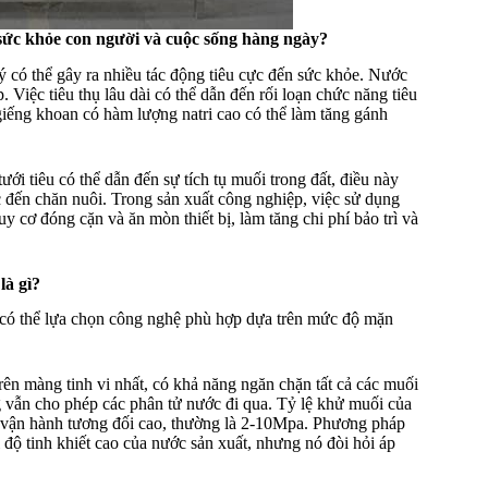
sức khỏe con người và cuộc sống hàng ngày?
 có thể gây ra nhiều tác động tiêu cực đến sức khỏe. Nước
Việc tiêu thụ lâu dài có thể dẫn đến rối loạn chức năng tiêu
giếng khoan có hàm lượng natri cao có thể làm tăng gánh
i tiêu có thể dẫn đến sự tích tụ muối trong đất, điều này
c đến chăn nuôi. Trong sản xuất công nghiệp, việc sử dụng
 cơ đóng cặn và ăn mòn thiết bị, làm tăng chi phí bảo trì và
là gì?
có thể lựa chọn công nghệ phù hợp dựa trên mức độ mặn
rên màng tinh vi nhất, có khả năng ngăn chặn tất cả các muối
g vẫn cho phép các phân tử nước đi qua. Tỷ lệ khử muối của
vận hành tương đối cao, thường là 2-10Mpa. Phương pháp
độ tinh khiết cao của nước sản xuất, nhưng nó đòi hỏi áp