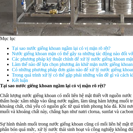
Mục lục
Tại sao nước giếng khoan ngầm lại có vị mặn rõ rệt?
Nước giếng khoan mặn có thể gây ra những tác động nào đối vớ
Các phương pháp kỹ thuật chính để xử lý nước giếng khoan mặn
Làm thế nào để lựa chọn phương án khử mặn nước giếng khoan
Có những phương pháp đơn giản nào để xử lý nước giếng khoan
Trong quá trình xử lý có thể gặp phải những vấn đề gì và cách k
Kết luận
Tại sao nước giếng khoan ngầm lại có vị mặn rõ rệt?
Chất lượng nước giếng khoan có mối liên hệ mật thiết với nguồn nước 
thấm hoặc xâm nhập vào tầng nước ngầm, làm tăng hàm lượng muối tron
khoáng chất, chủ yếu có nguồn gốc từ quá trình phong hóa đá. Khi nư
muối và khoáng chất này, chẳng hạn như natri clorua, sunfat và cacbon
Sự hình thành muối trong nước giếng khoan cũng có mối liên hệ mật th
phân bón quá mức, xử lý nước thải sinh hoạt và công nghiệp không đ