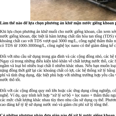
Làm thế nào để lựa chọn phương án khử mặn nước giếng khoan
Khi lựa chọn phương án khử muối cho nước giếng khoan, cần xem xét nh
nước giếng khoan, đặc biệt là hàm lượng chất rắn hòa tan tổng (TDS)
khoáng chất cao với TDS vượt quá 3000 mg/L, công nghệ thẩm thấu ngư
có TDS từ 1000-3000mg/L, công nghệ lọc nano có thể giảm đáng kể c
Đối với nhu cầu sử dụng trong gia đình và các cộng đồng nhỏ, các hệ
Ngay cả trong những điều kiện khó khăn về chất lượng nước thô, các h
ngầm và loại bỏ nhiều loại chất ô nhiễm khác nhau. Nếu bạn muốn loại
nặng đồng thời giữ lại các khoáng chất có lợi, các hệ thống xử lý bằng
phí và tính ứng dụng, đặc biệt phù hợp với những trường hợp yêu cầu
nước thô tốt.
Đối với các cộng đồng quy mô lớn hoặc các ứng dụng công nghiệp, có t
nghệ. Ví dụ, quy trình kết hợp “xử lý sơ bộ + lọc nano + thẩm thấu n
các mức chất lượng khác nhau tùy theo nhu cầu sử dụng cụ thể. Phương
cao đáng kể tỷ lệ sử dụng nước mỏ và giảm chi phí xử lý tổng thể.
Có những phương pháp đơn giản nào để xử lý nước giếng khoan 