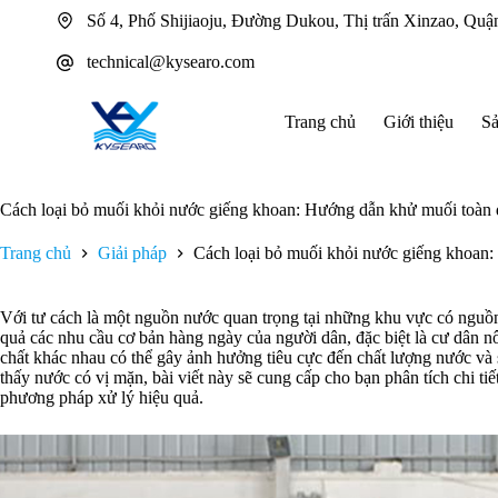
Chuyển
Số 4, Phố Shijiaoju, Đường Dukou, Thị trấn Xinzao, Q
đến
phần
technical@kysearo.com
nội
dung
Trang chủ
Giới thiệu
S
Cách loại bỏ muối khỏi nước giếng khoan: Hướng dẫn khử muối toàn 
Trang chủ
Giải pháp
Cách loại bỏ muối khỏi nước giếng khoan
Với tư cách là một nguồn nước quan trọng tại những khu vực có nguồ
quả các nhu cầu cơ bản hàng ngày của người dân, đặc biệt là cư dân 
chất khác nhau có thể gây ảnh hưởng tiêu cực đến chất lượng nước v
thấy nước có vị mặn, bài viết này sẽ cung cấp cho bạn phân tích chi 
phương pháp xử lý hiệu quả.