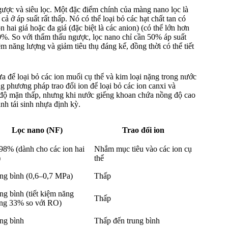
ược và siêu lọc. Một đặc điểm chính của màng nano lọc là
 ở áp suất rất thấp. Nó có thể loại bỏ các hạt chất tan có
 hai giá hoặc đa giá (đặc biệt là các anion) (có thể lớn hơn
 90%. So với thẩm thấu ngược, lọc nano chỉ cần 50% áp suất
m năng lượng và giảm tiêu thụ đáng kể, đồng thời có thể tiết
a để loại bỏ các ion muối cụ thể và kim loại nặng trong nước
 phương pháp trao đổi ion để loại bỏ các ion canxi và
 độ mặn thấp, nhưng khi nước giếng khoan chứa nồng độ cao
ành tái sinh nhựa định kỳ.
Lọc nano (NF)
Trao đổi ion
98% (dành cho các ion hai
Nhắm mục tiêu vào các ion cụ
)
thể
ng bình (0,6–0,7 MPa)
Thấp
ng bình (tiết kiệm năng
Thấp
ng 33% so với RO)
ng bình
Thấp đến trung bình