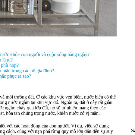
i sức khỏe con người và cuộc sống hàng ngày?
 là gì?
 phù hợp?
 mặn trong các hộ gia đình?
hắc phục ra sao?
và môi trường đất. Ở các khu vực ven biển, nước biển có thể
g nước ngầm tại khu vực đó. Ngoài ra, đất ở đây rất giàu
ớc ngầm chảy qua lớp đất, nó sẽ tự nhiên mang theo các
at, hòa tan chúng trong nước, khiến nước có vị mặn.
iết với các hoạt động của con người. Ví dụ, việc sử dụng
S
úng cách, cùng với nạn phá rừng quy mô lớn dẫn đến sự suy