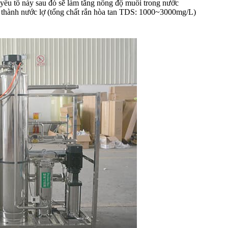
g yếu tố này sau đó sẽ làm tăng nồng độ muối trong nước
 thành nước lợ (tổng chất rắn hòa tan TDS: 1000~3000mg/L)