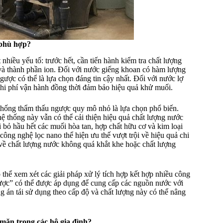
 phù hợp?
iều yếu tố: trước hết, cần tiến hành kiểm tra chất lượng
 và thành phần ion. Đối với nước giếng khoan có hàm lượng
ợc có thể là lựa chọn đáng tin cậy nhất. Đối với nước lợ
hi phí vận hành đồng thời đảm bảo hiệu quả khử muối.
 thống thẩm thấu ngược quy mô nhỏ là lựa chọn phổ biến.
ệ thống này vẫn có thể cải thiện hiệu quả chất lượng nước
 bỏ hầu hết các muối hòa tan, hợp chất hữu cơ và kim loại
 công nghệ lọc nano thể hiện ưu thế vượt trội về hiệu quả chi
 về chất lượng nước không quá khắt khe hoặc chất lượng
hể xem xét các giải pháp xử lý tích hợp kết hợp nhiều công
gược” có thể được áp dụng để cung cấp các nguồn nước với
 án tái sử dụng theo cấp độ và chất lượng này có thể nâng
mặn trong các hộ gia đình?