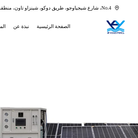
لتجاوز
No.4، شارع شيجياوجو، طريق دوكو، شينزاو تاون، منطقة بانيو، قوانغتشو، قوانغدونغ، 511436 الصين
لى
لمحتوى
الصفحة الرئيسية
نبذة عن
الم