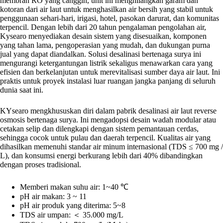
membran RO yang canggih, unit ini menghilangkan garam dan
kotoran dari air laut untuk menghasilkan air bersih yang stabil untuk
penggunaan sehari-hari, irigasi, hotel, pasokan darurat, dan komunitas
terpencil. Dengan lebih dari 20 tahun pengalaman pengolahan air,
Kysearo menyediakan desain sistem yang disesuaikan, komponen
yang tahan lama, pengoperasian yang mudah, dan dukungan purna
jual yang dapat diandalkan. Solusi desalinasi bertenaga surya ini
mengurangi ketergantungan listrik sekaligus menawarkan cara yang
efisien dan berkelanjutan untuk merevitalisasi sumber daya air laut. Ini
praktis untuk proyek instalasi luar ruangan jangka panjang di seluruh
dunia saat ini.
KYsearo mengkhususkan diri dalam pabrik desalinasi air laut reverse
osmosis bertenaga surya. Ini mengadopsi desain wadah modular atau
cetakan selip dan dilengkapi dengan sistem pemantauan cerdas,
sehingga cocok untuk pulau dan daerah terpencil. Kualitas air yang
dihasilkan memenuhi standar air minum internasional (TDS ≤ 700 mg /
L), dan konsumsi energi berkurang lebih dari 40% dibandingkan
dengan proses tradisional.
Memberi makan suhu air: 1~40 ℃
pH air makan: 3 ~ 11
pH air produk yang diterima: 5~8
TDS air umpan: ＜ 35.000 mg/L