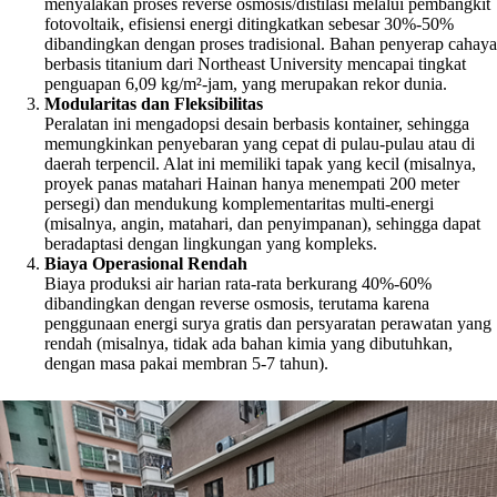
menyalakan proses reverse osmosis/distilasi melalui pembangkit
fotovoltaik, efisiensi energi ditingkatkan sebesar 30%-50%
dibandingkan dengan proses tradisional. Bahan penyerap cahaya
berbasis titanium dari Northeast University mencapai tingkat
penguapan 6,09 kg/m²-jam, yang merupakan rekor dunia.
Modularitas dan Fleksibilitas
Peralatan ini mengadopsi desain berbasis kontainer, sehingga
memungkinkan penyebaran yang cepat di pulau-pulau atau di
daerah terpencil. Alat ini memiliki tapak yang kecil (misalnya,
proyek panas matahari Hainan hanya menempati 200 meter
persegi) dan mendukung komplementaritas multi-energi
(misalnya, angin, matahari, dan penyimpanan), sehingga dapat
beradaptasi dengan lingkungan yang kompleks.
Biaya Operasional Rendah
Biaya produksi air harian rata-rata berkurang 40%-60%
dibandingkan dengan reverse osmosis, terutama karena
penggunaan energi surya gratis dan persyaratan perawatan yang
rendah (misalnya, tidak ada bahan kimia yang dibutuhkan,
dengan masa pakai membran 5-7 tahun).