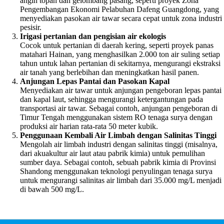
angin topan dan gelombang pasang, seperti proyek Zona
Pengembangan Ekonomi Pelabuhan Dafeng Guangdong, yang
menyediakan pasokan air tawar secara cepat untuk zona industri
pesisir.
Irigasi pertanian dan pengisian air ekologis
Cocok untuk pertanian di daerah kering, seperti proyek panas
matahari Hainan, yang menghasilkan 2.000 ton air suling setiap
tahun untuk lahan pertanian di sekitarnya, mengurangi ekstraksi
air tanah yang berlebihan dan meningkatkan hasil panen.
Anjungan Lepas Pantai dan Pasokan Kapal
Menyediakan air tawar untuk anjungan pengeboran lepas pantai
dan kapal laut, sehingga mengurangi ketergantungan pada
transportasi air tawar. Sebagai contoh, anjungan pengeboran di
Timur Tengah menggunakan sistem RO tenaga surya dengan
produksi air harian rata-rata 50 meter kubik.
Penggunaan Kembali Air Limbah dengan Salinitas Tinggi
Mengolah air limbah industri dengan salinitas tinggi (misalnya,
dari akuakultur air laut atau pabrik kimia) untuk pemulihan
sumber daya. Sebagai contoh, sebuah pabrik kimia di Provinsi
Shandong menggunakan teknologi penyulingan tenaga surya
untuk mengurangi salinitas air limbah dari 35.000 mg/L menjadi
di bawah 500 mg/L.