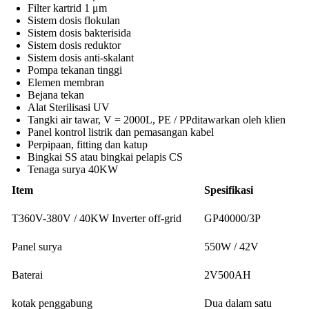
Filter kartrid 1 μm
Sistem dosis flokulan
Sistem dosis bakterisida
Sistem dosis reduktor
Sistem dosis anti-skalant
Pompa tekanan tinggi
Elemen membran
Bejana tekan
Alat Sterilisasi UV
Tangki air tawar, V = 2000L, PE / PPditawarkan oleh klien
Panel kontrol listrik dan pemasangan kabel
Perpipaan, fitting dan katup
Bingkai SS atau bingkai pelapis CS
Tenaga surya 40KW
Item
Spesifikasi
T360V-380V / 40KW Inverter off-grid
GP40000/3P
Panel surya
550W / 42V
Baterai
2V500AH
kotak penggabung
Dua dalam satu