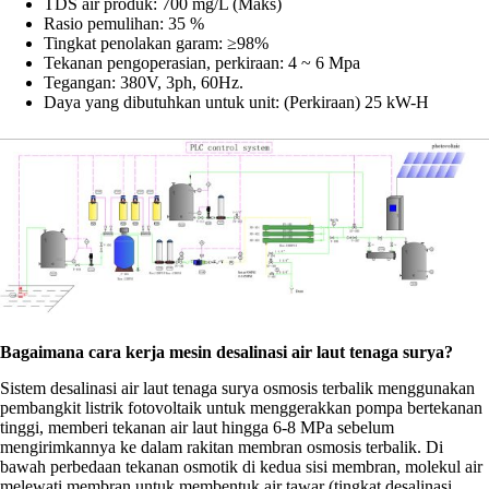
TDS air produk: 700 mg/L (Maks)
Rasio pemulihan: 35 %
Tingkat penolakan garam: ≥98%
Tekanan pengoperasian, perkiraan: 4 ~ 6 Mpa
Tegangan: 380V, 3ph, 60Hz.
Daya yang dibutuhkan untuk unit: (Perkiraan) 25 kW-H
Bagaimana cara kerja mesin desalinasi air laut tenaga surya?
Sistem desalinasi air laut tenaga surya osmosis terbalik menggunakan
pembangkit listrik fotovoltaik untuk menggerakkan pompa bertekanan
tinggi, memberi tekanan air laut hingga 6-8 MPa sebelum
mengirimkannya ke dalam rakitan membran osmosis terbalik. Di
bawah perbedaan tekanan osmotik di kedua sisi membran, molekul air
melewati membran untuk membentuk air tawar (tingkat desalinasi