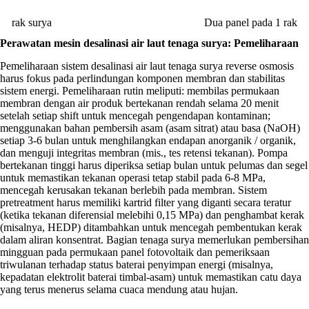
rak surya
Dua panel pada 1 rak
Perawatan mesin desalinasi air laut tenaga surya: Pemeliharaan
Pemeliharaan sistem desalinasi air laut tenaga surya reverse osmosis
harus fokus pada perlindungan komponen membran dan stabilitas
sistem energi. Pemeliharaan rutin meliputi: membilas permukaan
membran dengan air produk bertekanan rendah selama 20 menit
setelah setiap shift untuk mencegah pengendapan kontaminan;
menggunakan bahan pembersih asam (asam sitrat) atau basa (NaOH)
setiap 3-6 bulan untuk menghilangkan endapan anorganik / organik,
dan menguji integritas membran (mis., tes retensi tekanan). Pompa
bertekanan tinggi harus diperiksa setiap bulan untuk pelumas dan segel
untuk memastikan tekanan operasi tetap stabil pada 6-8 MPa,
mencegah kerusakan tekanan berlebih pada membran. Sistem
pretreatment harus memiliki kartrid filter yang diganti secara teratur
(ketika tekanan diferensial melebihi 0,15 MPa) dan penghambat kerak
(misalnya, HEDP) ditambahkan untuk mencegah pembentukan kerak
dalam aliran konsentrat. Bagian tenaga surya memerlukan pembersihan
mingguan pada permukaan panel fotovoltaik dan pemeriksaan
triwulanan terhadap status baterai penyimpan energi (misalnya,
kepadatan elektrolit baterai timbal-asam) untuk memastikan catu daya
yang terus menerus selama cuaca mendung atau hujan.