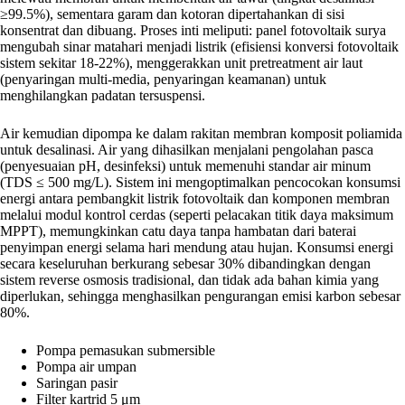
≥99.5%), sementara garam dan kotoran dipertahankan di sisi
konsentrat dan dibuang. Proses inti meliputi: panel fotovoltaik surya
mengubah sinar matahari menjadi listrik (efisiensi konversi fotovoltaik
sistem sekitar 18-22%), menggerakkan unit pretreatment air laut
(penyaringan multi-media, penyaringan keamanan) untuk
menghilangkan padatan tersuspensi.
Air kemudian dipompa ke dalam rakitan membran komposit poliamida
untuk desalinasi. Air yang dihasilkan menjalani pengolahan pasca
(penyesuaian pH, desinfeksi) untuk memenuhi standar air minum
(TDS ≤ 500 mg/L). Sistem ini mengoptimalkan pencocokan konsumsi
energi antara pembangkit listrik fotovoltaik dan komponen membran
melalui modul kontrol cerdas (seperti pelacakan titik daya maksimum
MPPT), memungkinkan catu daya tanpa hambatan dari baterai
penyimpan energi selama hari mendung atau hujan. Konsumsi energi
secara keseluruhan berkurang sebesar 30% dibandingkan dengan
sistem reverse osmosis tradisional, dan tidak ada bahan kimia yang
diperlukan, sehingga menghasilkan pengurangan emisi karbon sebesar
80%.
Pompa pemasukan submersible
Pompa air umpan
Saringan pasir
Filter kartrid 5 μm