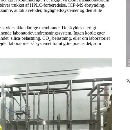
et bliver trukket af HPLC-forberedelse, ICP-MS-fortynding,
skamre, autoklavefoder, fugtighedssystemer og den stille
r skyldes ikke dårlige membraner. De skyldes uærligt
innende laboratorievandrensningssystem. Ingen kortlægger
ndet, silica-belastning, CO₂-belastning, eller om laboratoriet
der laboratoriet så systemet for at gøre præcis det, som
P