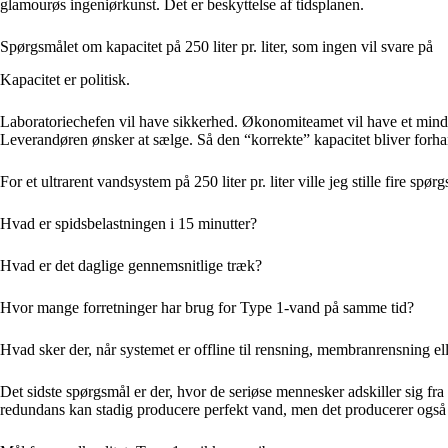
glamourøs ingeniørkunst. Det er beskyttelse af tidsplanen.
Spørgsmålet om kapacitet på 250 liter pr. liter, som ingen vil svare på
Kapacitet er politisk.
Laboratoriechefen vil have sikkerhed. Økonomiteamet vil have et mindre 
Leverandøren ønsker at sælge. Så den “korrekte” kapacitet bliver forhan
For et ultrarent vandsystem på 250 liter pr. liter ville jeg stille fire spø
Hvad er spidsbelastningen i 15 minutter?
Hvad er det daglige gennemsnitlige træk?
Hvor mange forretninger har brug for Type 1-vand på samme tid?
Hvad sker der, når systemet er offline til rensning, membranrensning ell
Det sidste spørgsmål er der, hvor de seriøse mennesker adskiller sig fr
redundans kan stadig producere perfekt vand, men det producerer også 