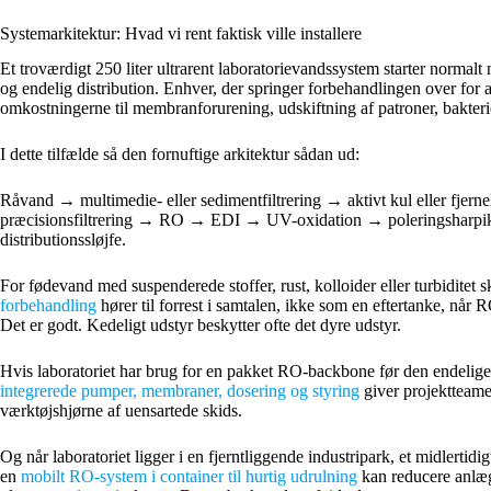
Systemarkitektur: Hvad vi rent faktisk ville installere
Et troværdigt 250 liter ultrarent laboratorievandssystem starter norma
og endelig distribution. Enhver, der springer forbehandlingen over for a
omkostningerne til membranforurening, udskiftning af patroner, bakter
I dette tilfælde så den fornuftige arkitektur sådan ud:
Råvand → multimedie- eller sedimentfiltrering → aktivt kul eller fjerne
præcisionsfiltrering → RO → EDI → UV-oxidation → poleringsharpiks →
distributionssløjfe.
For fødevand med suspenderede stoffer, rust, kolloider eller turbiditet 
forbehandling
hører til forrest i samtalen, ikke som en eftertanke, når 
Det er godt. Kedeligt udstyr beskytter ofte det dyre udstyr.
Hvis laboratoriet har brug for en pakket RO-backbone før den endelige
integrerede pumper, membraner, dosering og styring
giver projektteamet
værktøjshjørne af uensartede skids.
Og når laboratoriet ligger i en fjerntliggende industripark, et midlertidi
en
mobilt RO-system i container til hurtig udrulning
kan reducere anlægs