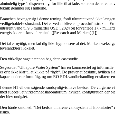
almindelig type 1-dispensering, for lille til at lade, som om det er et 
teknik gemmer sig i hullerne.
Branchen bevæger sig i denne retning, fordi ultrarent vand ikke længere
vedligeholdelsesforstand. Det er ved at blive en procesinfrastruktur. E
ultrarent vand til 9,5 milliarder USD i 2024 og forventede 17,7 milliar
energisektorens krav til renhed. ([Research and Markets][1])
Det tal er nyttigt, men lad dig ikke hypnotisere af det. Markedsvækst gør
leverandører i lokalet.
Den virkelige søgeintention bag dette casestudie
Søgeordet “Ultrapure Water System” har en kommerciel og informativ h
er ofte ikke klar til at klikke på “køb”. De prøver at beslutte, hvilken
kapacitet der er fornuftig, og om RO EDI-vandbehandling er sikrere e
I denne H1 vil den søgende sandsynligvis have beviser. De vil gerne v
med succes i et virksomhedslaboratorium, hvilken konfiguration der blev
der blev undgået.
Den hårde sandhed: “Det bedste ultrarene vandsystem til laboratorier”
risiko.