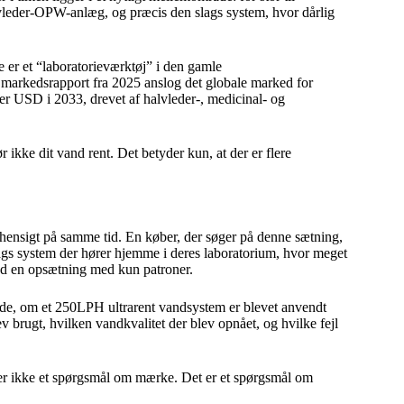
halvleder-OPW-anlæg, og præcis den slags system, hvor dårlig
 er et “laboratorieværktøj” i den gamle
n markedsrapport fra 2025 anslog det globale marked for
der USD i 2033, drevet af halvleder-, medicinal- og
 ikke dit vand rent. Det betyder kun, at der er flere
ensigt på samme tid. En køber, der søger på denne sætning,
 slags system der hører hjemme i deres laboratorium, hvor meget
nd en opsætning med kun patroner.
ide, om et 250LPH ultrarent vandsystem er blevet anvendt
 brugt, hvilken vandkvalitet der blev opnået, og hvilke fejl
 er ikke et spørgsmål om mærke. Det er et spørgsmål om