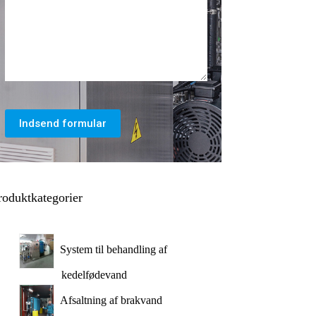
Indsend formular
roduktkategorier
System til behandling af
kedelfødevand
Afsaltning af brakvand