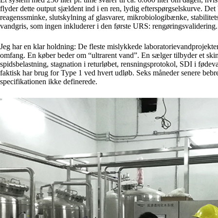
flyder dette output sjældent ind i en ren, lydig efterspørgselskurve. D
reagenssminke, slutskylning af glasvarer, mikrobiologibænke, stabilitet
vandgris, som ingen inkluderer i den første URS: rengøringsvalidering.
Jeg har en klar holdning: De fleste mislykkede laboratorievandprojekte
omfang. En køber beder om “ultrarent vand”. En sælger tilbyder et sk
spidsbelastning, stagnation i returløbet, rensningsprotokol, SDI i fødeva
faktisk har brug for Type 1 ved hvert udløb. Seks måneder senere bebrej
specifikationen ikke definerede.