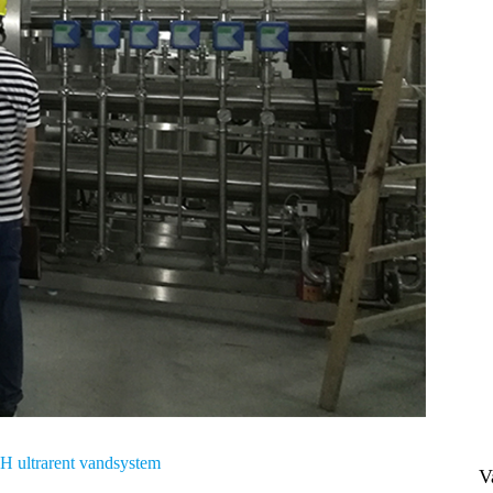
H ultrarent vandsystem
V