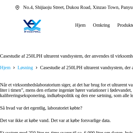
Fortsæt
No.4, Shijiaoju Street, Dukou Road, Xinzao Town, Pany
til
indhold
Hjem
Omkring
Produkt
Casestudie af 250LPH ultrarent vandsystem, der anvendes til virksom
Hjem
Løsning
Casestudie af 250LPH ultrarent vandsystem, der 
Når et virksomhedslaboratorium siger, at det har brug for et ultrarent 
liter i timen”, mens den erfarne ingeniør hører variationer i fødevandet,
kalibreringseksponering, indkøbspolitik og den ene sætning, som alle l
Så hvad var det egentlig, laboratoriet købte?
Det var ikke at købe vand. Det var at købe forsvarlige data.
Et system med 250 liter pr. time svarer til ca. 6.000 liter om dagen, hvi