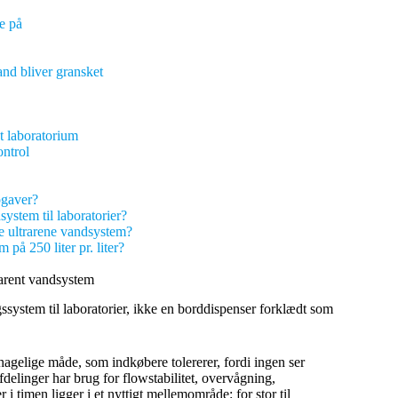
re på
and bliver gransket
et laboratorium
ntrol
opgaver?
ystem til laboratorier?
e ultrarene vandsystem?
 på 250 liter pr. liter?
arent vandsystem
ngssystem til laboratorier, ikke en borddispenser forklædt som
agelige måde, som indkøbere tolererer, fordi ingen ser
delinger har brug for flowstabilitet, overvågning,
i timen ligger i et nyttigt mellemområde: for stor til