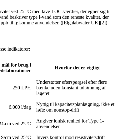
ivitet ved 25 °C med lave TOC-værdier, der egner sig til
nd beskriver type I-vand som den reneste kvalitet, der
pb til følsomme anvendelser. ([Elgalabwater UK][2])
sse indikatorer:
 mål for brug i
Hvorfor det er vigtigt
dslaboratorier
Understøtter efterspørgsel efter flere
250 LPH
bænke uden konstant udtømning af
lageret
Nyttig til kapacitetsplanlægning, ikke et
6.000 l/dag
løfte om nonstop-drift
Angiver ionisk renhed for Type 1-
MΩ-cm ved 25°C
anvendelser
μS/cm ved 25°C
Invers kontrol mod resistivitetsdrift