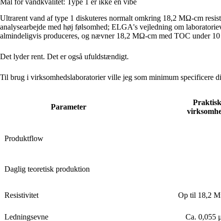
Mål for vandkvalitet: Type 1 er ikke en vibe
Ultrarent vand af type 1 diskuteres normalt omkring 18,2 MΩ-cm resist
analysearbejde med høj følsomhed; ELGA's vejledning om laboratorieva
almindeligvis produceres, og nævner 18,2 MΩ-cm med TOC under 10 p
Det lyder rent. Det er også ufuldstændigt.
Til brug i virksomhedslaboratorier ville jeg som minimum specificere di
Praktisk
Parameter
virksomhe
Produktflow
Daglig teoretisk produktion
Resistivitet
Op til 18,2 
Ledningsevne
Ca. 0,055 