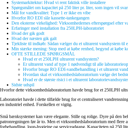
Systemarkitektur: Hvad vi rent faktisk ville installere
Spørgsmålet om kapacitet på 250 liter pr. liter, som ingen vil sva
Mål for vandkvalitet: Type 1 er ikke en vibe
Hvorfor RO EDI slår kassette-tankegangen
Den eksterne virkelighed: Virksomhedernes efterspørgsel efter v
Erfaringer med installation fra 250LPH-laboratoriet
Hvad der gik godt
Hvad der næsten gik galt
Tjekliste til indkøb: Sådan vælger du et ultrarent vandsystem til 
Min stærke mening: Stop med at købe renhed, begynd at købe ko
OFTE STILLEDE SPØRGSMÅL
Hvad er et 250LPH ultrarent vandsystem?
Er ultrarent vand af type 1 nødvendigt til alle laboratorie
Hvorfor bruge RO EDI-vandbehandling i et ultrarent vands
Hvordan skal et virksomhedslaboratorium vælge det bedst
Hvad er de største risici i et ultrarent laboratorievandssystem
Sidste udspil
Hvorfor dette virksomhedslaboratorium havde brug for et 250LPH ultr
Laboratoriet havde i dette tilfælde brug for et centraliseret vandrensni
en industriel enhed. Forskellen er vigtig.
Små bænksystemer kan være elegante. Stille og rolige. Dyre på den beh
patronregningen før år to. Men et virksomhedslaboratorium med flere af
forbehandling, loop-hygiejne og serviceadgang. Kapaciteten på 250 liter 