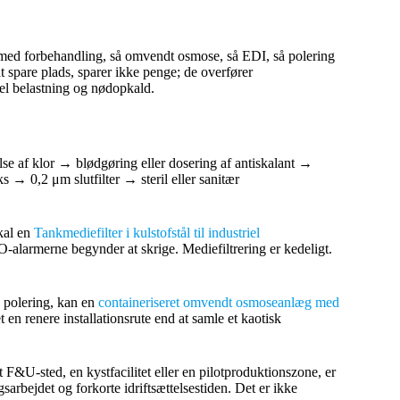
lt med forbehandling, så omvendt osmose, så EDI, så polering
t spare plads, sparer ikke penge; de overfører
iel belastning og nødopkald.
lse af klor → blødgøring eller dosering af antiskalant →
 0,2 μm slutfilter → steril eller sanitær
skal en
Tankmediefilter i kulstofstål til industriel
RO-alarmerne begynder at skrige. Mediefiltrering er kedeligt.
 polering, kan en
containeriseret omvendt osmoseanlæg med
 en renere installationsrute end at samle et kaotisk
gt F&U-sted, en kystfacilitet eller en pilotproduktionszone, er
arbejdet og forkorte idriftsættelsestiden. Det er ikke