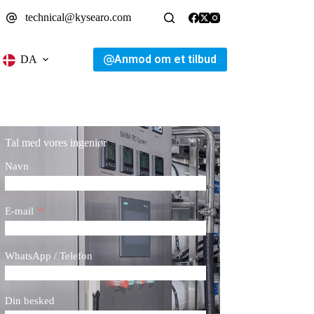
technical@kysearo.com
Anmod om et tilbud
DA
Tal med vores ingeniør
Navn
E-mail
WhatsApp / Telefon
Din besked