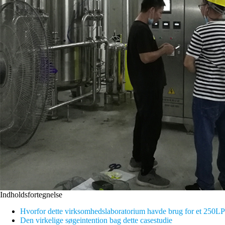
Indholdsfortegnelse
Hvorfor dette virksomhedslaboratorium havde brug for et 250LP
Den virkelige søgeintention bag dette casestudie