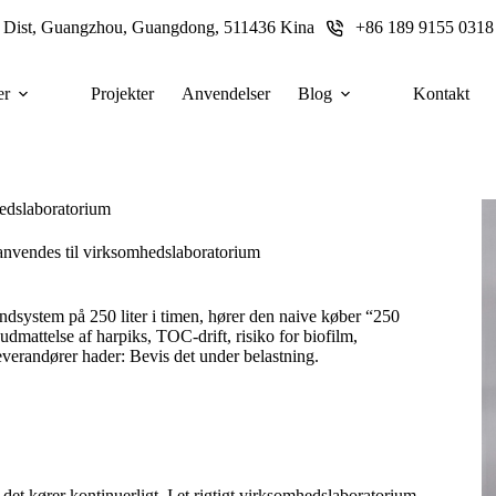
u Dist, Guangzhou, Guangdong, 511436 Kina
+86 189 9155 0318
er
Projekter
Anvendelser
Blog
Kontakt
hedslaboratorium
anvendes til virksomhedslaboratorium
vandsystem på 250 liter i timen, hører den naive køber “250
 udmattelse af harpiks, TOC-drift, risiko for biofilm,
everandører hader: Bevis det under belastning.
s det kører kontinuerligt. I et rigtigt virksomhedslaboratorium